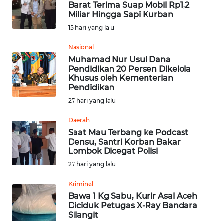
Barat Terima Suap Mobil Rp1,2
Miliar Hingga Sapi Kurban
OPINI
15 hari yang lalu
Nasional
Informasi
Muhamad Nur Usul Dana
Pendidikan 20 Persen Dikelola
INDEKS
Khusus oleh Kementerian
BERITA
Pendidikan
27 hari yang lalu
KONTAK
KAMI
Daerah
Saat Mau Terbang ke Podcast
Densu, Santri Korban Bakar
INFO
Lombok Dicegat Polisi
IKLAN
27 hari yang lalu
TENTANG
Kriminal
KAMI
Bawa 1 Kg Sabu, Kurir Asal Aceh
Diciduk Petugas X-Ray Bandara
Silangit
PEDOMAN