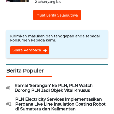
2 tahun yang lalu
WN
Muat Berita Selanjutnya
CIREBON
WN
INDRAMAYU
Kirimkan masukan dan tanggapan anda sebagai
konsumen kepada kami.
WN
Suara Pembaca
KUNINGAN
WN
Berita Populer
MAJALENGKA
Ramai 'Serangan' ke PLN, PLN Watch
WN
#1
Dorong PLN Jadi Objek Vital Khusus
SUBANG
PLN Electricity Services Implementasikan
#2
Perdana Live Line Insulation Coating Robot
WN
di Sumatera dan Kalimantan
SUKABUMI