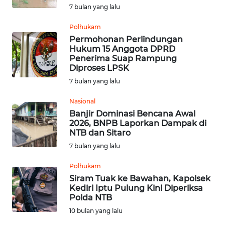
7 bulan yang lalu
WN
Polhukam
JATENG
Permohonan Perlindungan
Hukum 15 Anggota DPRD
Penerima Suap Rampung
WN
Diproses LPSK
NUSANTARA
7 bulan yang lalu
WN
Nasional
JOGJA
Banjir Dominasi Bencana Awal
2026, BNPB Laporkan Dampak di
NTB dan Sitaro
WN
JATIM
7 bulan yang lalu
Polhukam
WN
Siram Tuak ke Bawahan, Kapolsek
BALI
Kediri Iptu Pulung Kini Diperiksa
Polda NTB
WN
10 bulan yang lalu
KALBAR