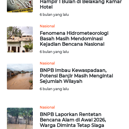
SULTENG
Hampir 1 Bulan di Belakang Kamar
Hotel
6 bulan yang lalu
WN
SULBAR
Nasional
Fenomena Hidrometeorologi
WN
Basah Masih Mendominasi
BABEL
Kejadian Bencana Nasional
6 bulan yang lalu
WN
Nasional
SUMBAR
BNPB Imbau Kewaspadaan,
Potensi Banjir Masih Mengintai
WN
Sejumlah Wilayah
SUMSEL
6 bulan yang lalu
WN
BENGKULU
Nasional
BNPB Laporkan Rentetan
Bencana Alam di Awal 2026,
WN
Warga Diminta Tetap Siaga
LAMPUNG