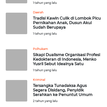
NIAS
1 tahun yang lalu
Daerah
WN
Tradisi Kawin Culik di Lombok Picu
LANGKAT
Pernikahan Anak, Dusun Akui
Sudah Berupaya
WN
1 tahun yang lalu
TAPANULI
SELATAN
Polhukam
WN
Sikapi Dualisme Organisasi Profesi
TANJUNG
Kedokteran di Indonesia, Menko
Yusril Sebut Idealnya Satu
LESUNG
1 tahun yang lalu
WN
Kriminal
KARO
Tersangka Tunadaksa Agus
Segera Disidang, Penyidik
WN
Serahkan ke Penuntut Umum
SIMALUNGUN
2 tahun yang lalu