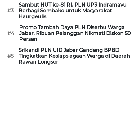
Sambut HUT ke-81 RI, PLN UP3 Indramayu
#3
Berbagi Sembako untuk Masyarakat
WN
Haurgeulis
PURWAKARTA
Promo Tambah Daya PLN Diserbu Warga
#4
Jabar, Ribuan Pelanggan Nikmati Diskon 50
WN
Persen
PRIANGAN
TIMUR
Srikandi PLN UID Jabar Gandeng BPBD
#5
Tingkatkan Kesiapsiagaan Warga di Daerah
Rawan Longsor
WN
SEMARANG
WN
SOLO
WN
BOROBUDUR
WN