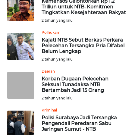
WN
Kemensos Gelontorkan Rp 1,2
Triliun untuk NTB, Komitmen
PADANG
Tingkatkan Kesejahteraan Rakyat
LAWAS
2 tahun yang lalu
WN
Polhukam
SUMEDANG
Kajati NTB Sebut Berkas Perkara
Pelecehan Tersangka Pria Difabel
Belum Lengkap
WN
CIANJUR
2 tahun yang lalu
Daerah
WN
Korban Dugaan Pelecehan
KEPULAUAN
Seksual Tunadaksa NTB
SERIBU
Bertambah Jadi 15 Orang
2 tahun yang lalu
WN
TANGERANG
Kriminal
Polisi Surabaya Jadi Tersangka
Pengendali Peredaran Sabu
WN
Jaringan Sumut - NTB
BINJAI