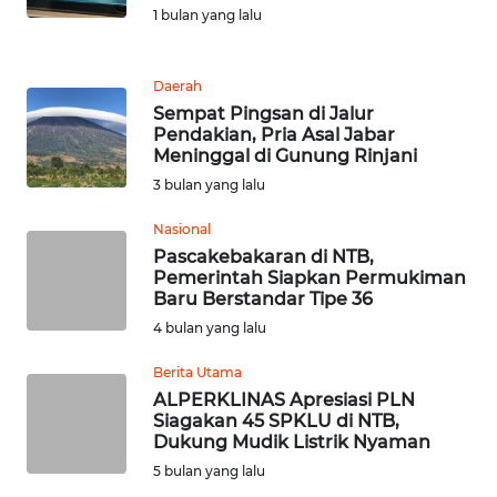
1 bulan yang lalu
MEDIA
SIBER
Daerah
REDAKSI
Sempat Pingsan di Jalur
Pendakian, Pria Asal Jabar
Meninggal di Gunung Rinjani
KARIR
3 bulan yang lalu
DISCLAIMER
Nasional
Pascakebakaran di NTB,
Wahana
Pemerintah Siapkan Permukiman
News
Baru Berstandar Tipe 36
Regional
4 bulan yang lalu
Berita Utama
WN
ALPERKLINAS Apresiasi PLN
SUMUT
Siagakan 45 SPKLU di NTB,
Dukung Mudik Listrik Nyaman
WN
5 bulan yang lalu
JAKARTA