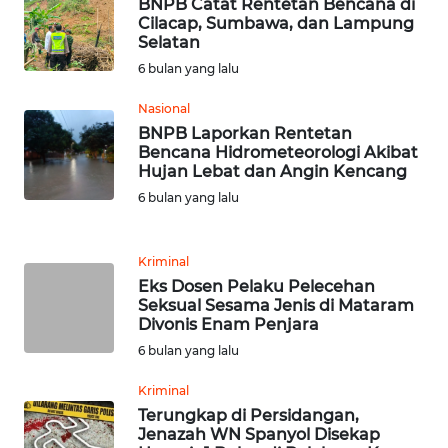
BARAT
BNPB Catat Rentetan Bencana di
Cilacap, Sumbawa, dan Lampung
Selatan
WN
6 bulan yang lalu
RIAU
Nasional
WN
BNPB Laporkan Rentetan
SERAMBI
Bencana Hidrometeorologi Akibat
Hujan Lebat dan Angin Kencang
6 bulan yang lalu
WN
JAMBI
Kriminal
WN
Eks Dosen Pelaku Pelecehan
SULTRA
Seksual Sesama Jenis di Mataram
Divonis Enam Penjara
6 bulan yang lalu
WN
NTB
Kriminal
Terungkap di Persidangan,
WN
Jenazah WN Spanyol Disekap