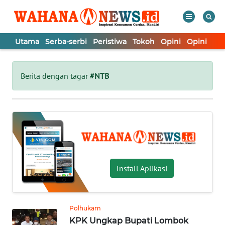
Utama
Serba-serbi
Peristiwa
Tokoh
Opini
Opini
In
WAHANA
Tutup
TV
Berita dengan tagar
#NTB
UTAMA
SERBA-
SERBI
PERISTIWA
Install Aplikasi
TOKOH
Polhukam
KPK Ungkap Bupati Lombok
OPINI