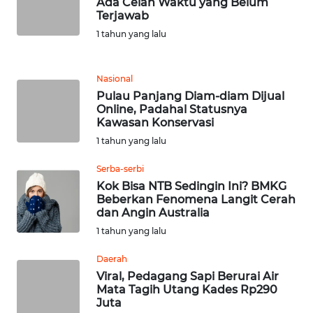
Ada Celah Waktu yang Belum
Terjawab
WN
1 tahun yang lalu
SULUT
Nasional
WN
MALUKU
Pulau Panjang Diam-diam Dijual
Online, Padahal Statusnya
Kawasan Konservasi
WN
1 tahun yang lalu
MALUT
Serba-serbi
WN
Kok Bisa NTB Sedingin Ini? BMKG
DAIRI
Beberkan Fenomena Langit Cerah
dan Angin Australia
1 tahun yang lalu
WN
DANAU
Daerah
TOBA
Viral, Pedagang Sapi Berurai Air
Mata Tagih Utang Kades Rp290
WN
Juta