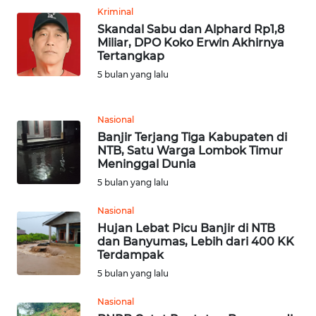
Kriminal
WN
Skandal Sabu dan Alphard Rp1,8
Miliar, DPO Koko Erwin Akhirnya
JABAR
Tertangkap
5 bulan yang lalu
WN
BANTEN
Nasional
WN
Banjir Terjang Tiga Kabupaten di
NTT
NTB, Satu Warga Lombok Timur
Meninggal Dunia
5 bulan yang lalu
WN
KEPRI
Nasional
Hujan Lebat Picu Banjir di NTB
WN
dan Banyumas, Lebih dari 400 KK
PAPUA
Terdampak
5 bulan yang lalu
WN
Nasional
PAPUA