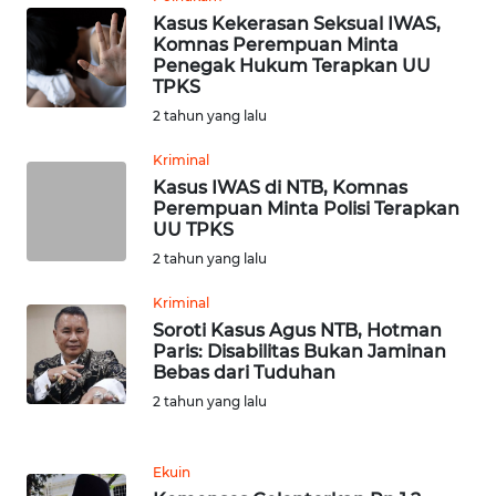
KARAWANG
Kasus Kekerasan Seksual IWAS,
Komnas Perempuan Minta
Penegak Hukum Terapkan UU
WN
TPKS
BEKASI
2 tahun yang lalu
WN
Kriminal
BOGOR
Kasus IWAS di NTB, Komnas
Perempuan Minta Polisi Terapkan
UU TPKS
WN
DEPOK
2 tahun yang lalu
Kriminal
WN
Soroti Kasus Agus NTB, Hotman
TAPANULI
Paris: Disabilitas Bukan Jaminan
UTARA
Bebas dari Tuduhan
2 tahun yang lalu
WN
SAMOSIR
Ekuin