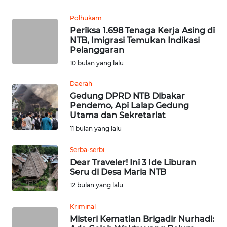
Polhukam
WN
Periksa 1.698 Tenaga Kerja Asing di
KALTENG
NTB, Imigrasi Temukan Indikasi
Pelanggaran
WN
10 bulan yang lalu
KALTARA
Daerah
Gedung DPRD NTB Dibakar
WN
Pendemo, Api Lalap Gedung
KALSEL
Utama dan Sekretariat
11 bulan yang lalu
WN
KALTIM
Serba-serbi
Dear Traveler! Ini 3 Ide Liburan
Seru di Desa Maria NTB
WN
SULSEL
12 bulan yang lalu
Kriminal
WN
Misteri Kematian Brigadir Nurhadi:
GORONTALO