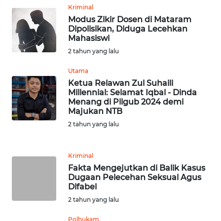
Kriminal
WN
Modus Zikir Dosen di Mataram
LABUHANBATU
Dipolisikan, Diduga Lecehkan
Mahasiswi
WN
2 tahun yang lalu
TAPANULI
TENGAH
Utama
Ketua Relawan Zul Suhaili
Millennial: Selamat Iqbal - Dinda
WN DELI
Menang di Pilgub 2024 demi
SERDANG
Majukan NTB
2 tahun yang lalu
WN
TEBING
TINGGI
Kriminal
Fakta Mengejutkan di Balik Kasus
Dugaan Pelecehan Seksual Agus
WN
Difabel
PAKPAK
2 tahun yang lalu
WN
Polhukam