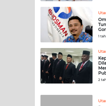
KALTENG
Ut
WN
Omb
KALTARA
Tun
Gor
WN
1 ta
KALSEL
WN
Ut
KALTIM
Kep
Dil
Men
WN
Pub
SULSEL
2 ta
WN
GORONTALO
Ut
WN