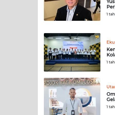
Yus
JATENG
Pe
1 ta
WN
NUSANTARA
WN
Eku
JOGJA
Kem
Kol
WN
JATIM
1 ta
WN
BALI
Ut
Omb
WN
Gel
KALBAR
1 ta
WN