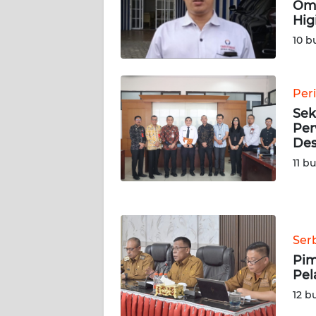
Omb
WN
Hig
RIAU
10 b
WN
SERAMBI
Per
WN
Sek
JAMBI
Per
Des
WN
11 b
SULTRA
WN
NTB
Ser
Pim
WN
Pel
SULTENG
12 b