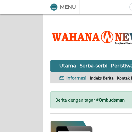
MENU
WAHANA
Tutup
TV
UTAMA
SERBA-
Utama
Serba-serbi
Peristiw
SERBI
Informasi
Indeks Berita
Kontak 
PERISTIWA
TOKOH
Berita dengan tagar
#Ombudsman
OPINI