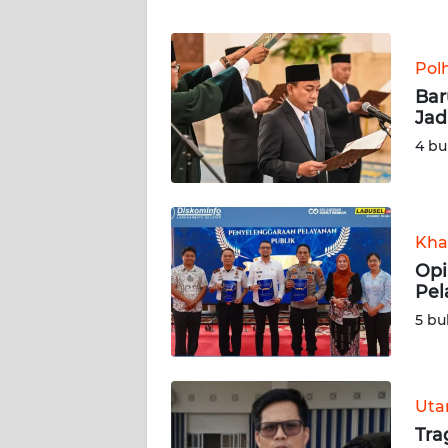
JABAR
WN
Pol
BANTEN
Bar
Jad
WN
4 bu
NTT
WN
KEPRI
Kha
Opi
WN
Pel
PAPUA
5 bu
WN
PAPUA
BARAT
Ut
Tra