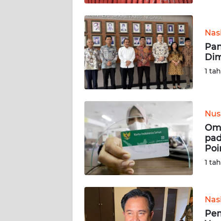
WN
SULBAR
Nas
WN
Pan
BABEL
Dim
1 ta
WN
SUMBAR
WN
Nus
SUMSEL
Omb
pad
Poi
WN
BENGKULU
1 ta
WN
LAMPUNG
Nas
Pem
WN