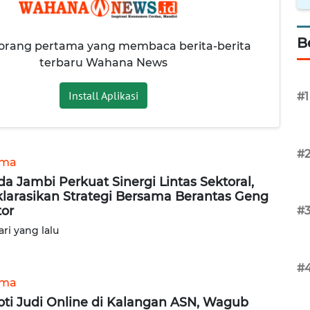
B
 orang pertama yang membaca berita-berita
terbaru Wahana News
Install Aplikasi
#1
#
ama
da Jambi Perkuat Sinergi Lintas Sektoral,
larasikan Strategi Bersama Berantas Geng
or
#
ari yang lalu
#
ama
oti Judi Online di Kalangan ASN, Wagub