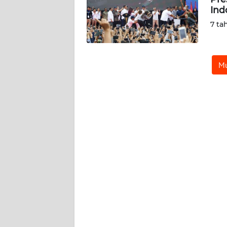
Ind
REDAKSI
7 ta
KARIR
Mu
DISCLAIMER
Wahana
News
Regional
WN
SUMUT
WN
JAKARTA
WN