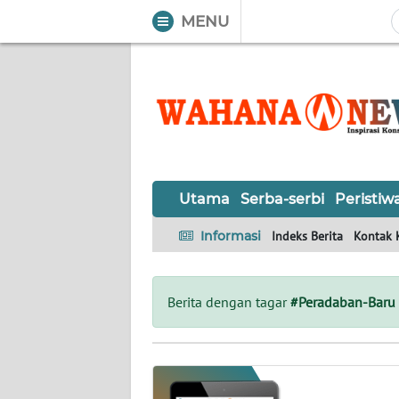
MENU
WAHANA
Tutup
TV
UTAMA
SERBA-
Utama
Serba-serbi
Peristiw
SERBI
Informasi
Indeks Berita
Kontak 
PERISTIWA
TOKOH
Berita dengan tagar
#Peradaban-Baru
OPINI