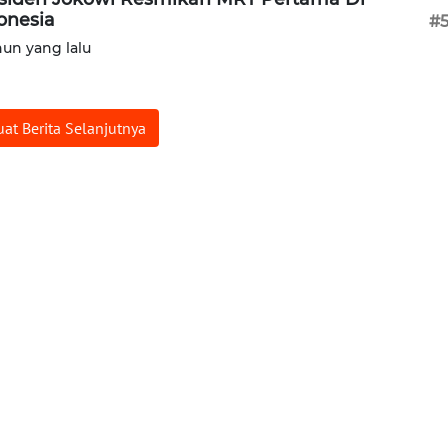
onesia
#
hun yang lalu
at Berita Selanjutnya