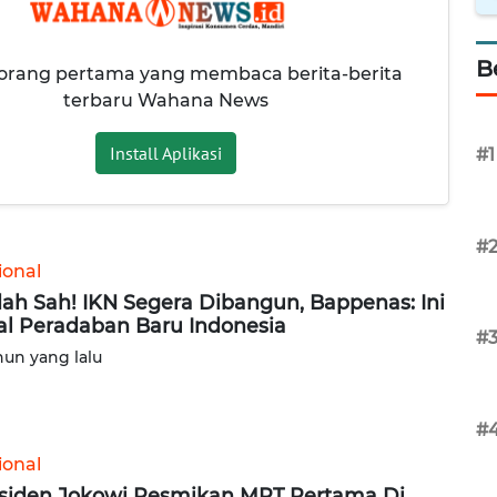
B
 orang pertama yang membaca berita-berita
terbaru Wahana News
Install Aplikasi
#1
#
ional
ah Sah! IKN Segera Dibangun, Bappenas: Ini
l Peradaban Baru Indonesia
#
hun yang lalu
#
ional
siden Jokowi Resmikan MRT Pertama Di