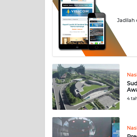
OPINI
Informasi
Jadilah
INDEKS
BERITA
KONTAK
KAMI
Nas
INFO
IKLAN
Sud
Awa
TENTANG
4 ta
KAMI
PEDOMAN
MEDIA
Nas
SIBER
Pre