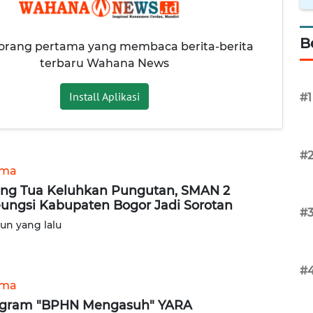
B
 orang pertama yang membaca berita-berita
terbaru Wahana News
Install Aplikasi
#1
#
ama
ng Tua Keluhkan Pungutan, SMAN 2
eungsi Kabupaten Bogor Jadi Sorotan
#
hun yang lalu
#
ama
gram "BPHN Mengasuh" YARA