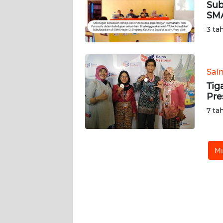
Sub
SMA
REDAKSI
3 ta
KARIR
Sai
DISCLAIMER
Tig
Pre
Wahana
News
7 ta
Regional
WN
Mu
SUMUT
WN
JAKARTA
WN