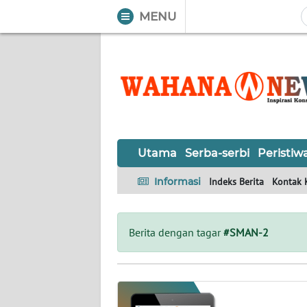
MENU
WAHANA
Tutup
TV
UTAMA
SERBA-
Utama
Serba-serbi
Peristiw
SERBI
Informasi
Indeks Berita
Kontak 
PERISTIWA
TOKOH
Berita dengan tagar
#SMAN-2
OPINI