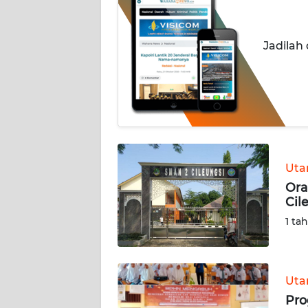
OPINI
Informasi
Jadilah
INDEKS
BERITA
KONTAK
KAMI
Ut
INFO
IKLAN
Ora
Cil
TENTANG
1 ta
KAMI
PEDOMAN
Ut
MEDIA
Pro
SIBER