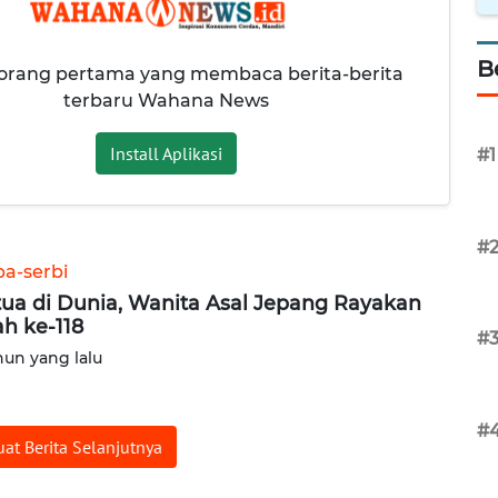
B
 orang pertama yang membaca berita-berita
terbaru Wahana News
Install Aplikasi
#1
#
ba-serbi
tua di Dunia, Wanita Asal Jepang Rayakan
ah ke-118
#
hun yang lalu
#
at Berita Selanjutnya