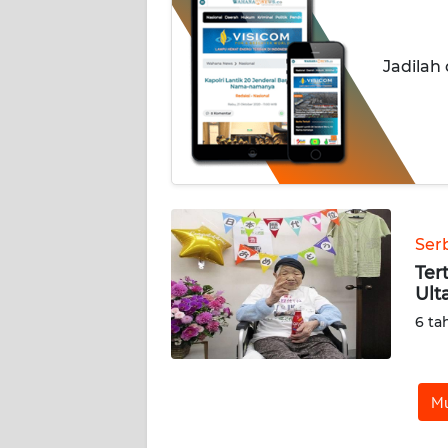
OPINI
Informasi
Jadilah
INDEKS
BERITA
KONTAK
KAMI
Ser
INFO
IKLAN
Ter
Ult
TENTANG
6 ta
KAMI
PEDOMAN
Mu
MEDIA
SIBER