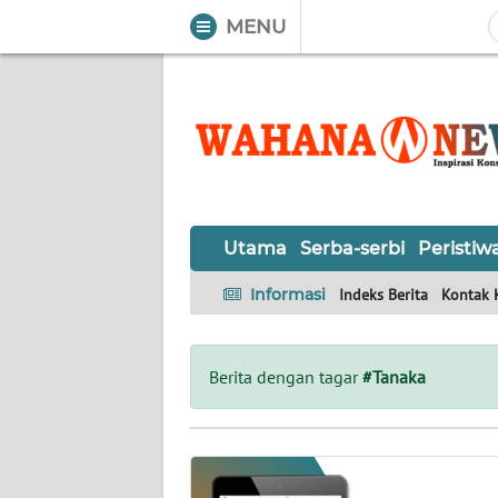
MENU
WAHANA
Tutup
TV
UTAMA
SERBA-
Utama
Serba-serbi
Peristiw
SERBI
Informasi
Indeks Berita
Kontak 
PERISTIWA
TOKOH
Berita dengan tagar
#Tanaka
OPINI