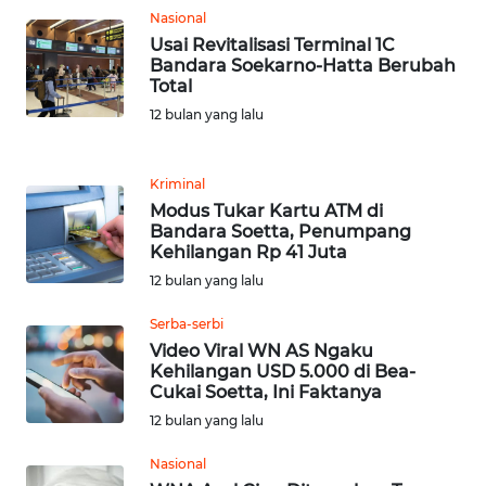
Nasional
WN
Usai Revitalisasi Terminal 1C
Bandara Soekarno-Hatta Berubah
JABAR
Total
12 bulan yang lalu
WN
BANTEN
Kriminal
WN
Modus Tukar Kartu ATM di
NTT
Bandara Soetta, Penumpang
Kehilangan Rp 41 Juta
12 bulan yang lalu
WN
KEPRI
Serba-serbi
Video Viral WN AS Ngaku
WN
Kehilangan USD 5.000 di Bea-
PAPUA
Cukai Soetta, Ini Faktanya
12 bulan yang lalu
WN
Nasional
PAPUA