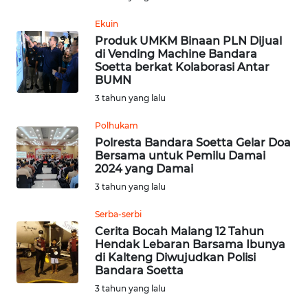
Ekuin
WN
Produk UMKM Binaan PLN Dijual
JATENG
di Vending Machine Bandara
Soetta berkat Kolaborasi Antar
BUMN
WN
NUSANTARA
3 tahun yang lalu
Polhukam
WN
Polresta Bandara Soetta Gelar Doa
JOGJA
Bersama untuk Pemilu Damai
2024 yang Damai
WN
3 tahun yang lalu
JATIM
Serba-serbi
Cerita Bocah Malang 12 Tahun
WN
Hendak Lebaran Barsama Ibunya
BALI
di Kalteng Diwujudkan Polisi
Bandara Soetta
WN
3 tahun yang lalu
KALBAR