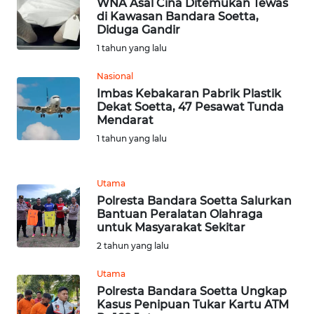
BARAT
WNA Asal Cina Ditemukan Tewas
di Kawasan Bandara Soetta,
Diduga Gandir
WN
1 tahun yang lalu
RIAU
Nasional
WN
Imbas Kebakaran Pabrik Plastik
SERAMBI
Dekat Soetta, 47 Pesawat Tunda
Mendarat
1 tahun yang lalu
WN
JAMBI
Utama
WN
Polresta Bandara Soetta Salurkan
SULTRA
Bantuan Peralatan Olahraga
untuk Masyarakat Sekitar
2 tahun yang lalu
WN
NTB
Utama
Polresta Bandara Soetta Ungkap
WN
Kasus Penipuan Tukar Kartu ATM