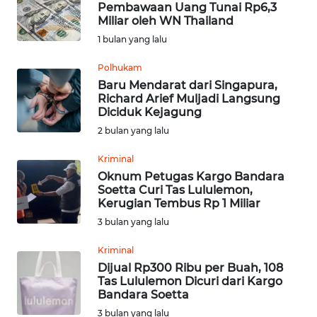
Pembawaan Uang Tunai Rp6,3
Miliar oleh WN Thailand
OPINI
1 bulan yang lalu
Polhukam
Informasi
Baru Mendarat dari Singapura,
Richard Arief Muljadi Langsung
INDEKS
Diciduk Kejagung
BERITA
2 bulan yang lalu
KONTAK
Kriminal
KAMI
Oknum Petugas Kargo Bandara
Soetta Curi Tas Lululemon,
Kerugian Tembus Rp 1 Miliar
INFO
3 bulan yang lalu
IKLAN
Kriminal
TENTANG
Dijual Rp300 Ribu per Buah, 108
KAMI
Tas Lululemon Dicuri dari Kargo
Bandara Soetta
3 bulan yang lalu
PEDOMAN