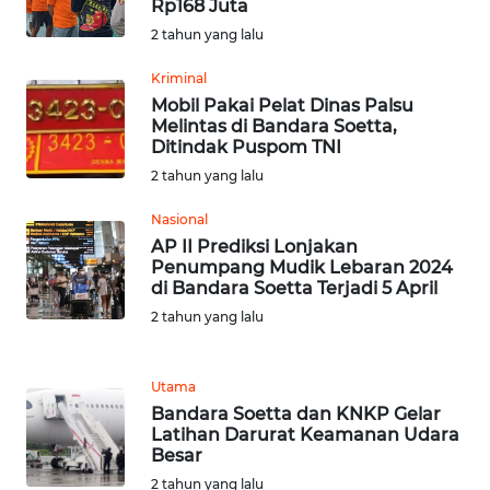
SULTENG
Rp168 Juta
2 tahun yang lalu
WN
Kriminal
SULBAR
Mobil Pakai Pelat Dinas Palsu
Melintas di Bandara Soetta,
WN
Ditindak Puspom TNI
BABEL
2 tahun yang lalu
WN
Nasional
SUMBAR
AP II Prediksi Lonjakan
Penumpang Mudik Lebaran 2024
di Bandara Soetta Terjadi 5 April
WN
2 tahun yang lalu
SUMSEL
WN
Utama
BENGKULU
Bandara Soetta dan KNKP Gelar
Latihan Darurat Keamanan Udara
Besar
WN
LAMPUNG
2 tahun yang lalu