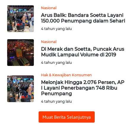
WN
PADANG
Nasional
LAWAS
Arus Balik: Bandara Soetta Layani
150.000 Penumpang dalam Sehari
WN
4 tahun yang lalu
SUMEDANG
Nasional
Di Merak dan Soetta, Puncak Arus
WN
Mudik Lampaui Volume di 2019
CIANJUR
4 tahun yang lalu
WN
Hak & Kewajiban Konsumen
KEPULAUAN
Melonjak Hingga 2.076 Persen, AP
SERIBU
I Layani Penerbangan 748 Ribu
Penumpang
WN
4 tahun yang lalu
TANGERANG
Muat Berita Selanjutnya
WN
BINJAI