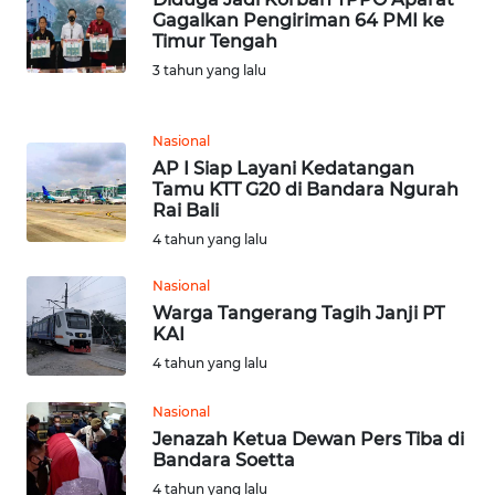
Gagalkan Pengiriman 64 PMI ke
Timur Tengah
WN
SULUT
3 tahun yang lalu
WN
Nasional
MALUKU
AP I Siap Layani Kedatangan
Tamu KTT G20 di Bandara Ngurah
WN
Rai Bali
MALUT
4 tahun yang lalu
Nasional
WN
Warga Tangerang Tagih Janji PT
DAIRI
KAI
4 tahun yang lalu
WN
DANAU
Nasional
TOBA
Jenazah Ketua Dewan Pers Tiba di
Bandara Soetta
WN
4 tahun yang lalu