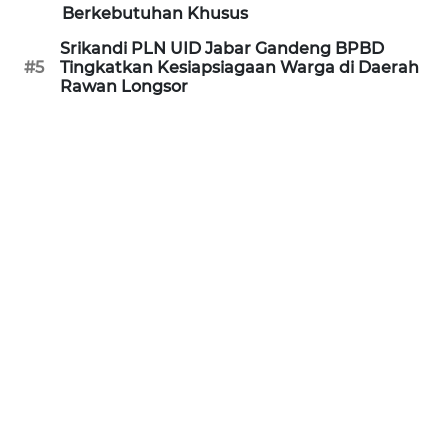
Berkebutuhan Khusus
WN
Srikandi PLN UID Jabar Gandeng BPBD
PURWAKARTA
#5
Tingkatkan Kesiapsiagaan Warga di Daerah
Rawan Longsor
WN
PRIANGAN
TIMUR
WN
SEMARANG
WN
SOLO
WN
BOROBUDUR
WN