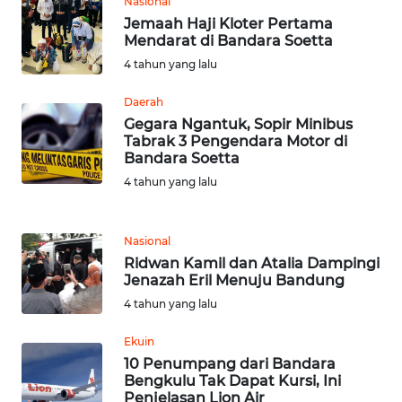
Nasional
WN
Jemaah Haji Kloter Pertama
LABUHANBATU
Mendarat di Bandara Soetta
4 tahun yang lalu
WN
Daerah
TAPANULI
TENGAH
Gegara Ngantuk, Sopir Minibus
Tabrak 3 Pengendara Motor di
Bandara Soetta
WN DELI
4 tahun yang lalu
SERDANG
WN
Nasional
TEBING
Ridwan Kamil dan Atalia Dampingi
TINGGI
Jenazah Eril Menuju Bandung
4 tahun yang lalu
WN
PAKPAK
Ekuin
10 Penumpang dari Bandara
Bengkulu Tak Dapat Kursi, Ini
WN
Penjelasan Lion Air