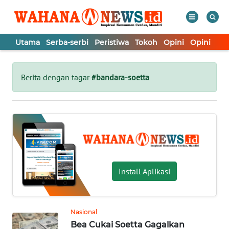
Utama
Serba-serbi
Peristiwa
Tokoh
Opini
Opini
In
WAHANA
Tutup
TV
Berita dengan tagar
#bandara-soetta
UTAMA
SERBA-
SERBI
PERISTIWA
Install Aplikasi
TOKOH
Nasional
Bea Cukai Soetta Gagalkan
OPINI