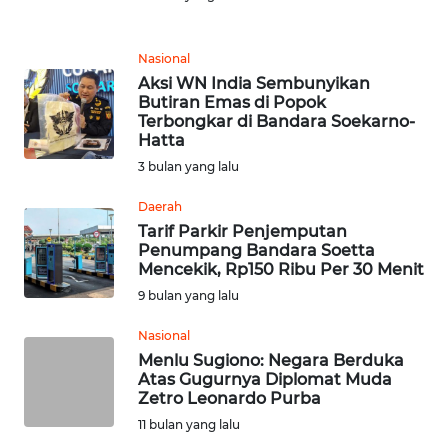
MEDIA
SIBER
Nasional
Aksi WN India Sembunyikan
REDAKSI
Butiran Emas di Popok
Terbongkar di Bandara Soekarno-
Hatta
KARIR
3 bulan yang lalu
DISCLAIMER
Daerah
Tarif Parkir Penjemputan
Wahana
Penumpang Bandara Soetta
News
Mencekik, Rp150 Ribu Per 30 Menit
Regional
9 bulan yang lalu
Nasional
WN
Menlu Sugiono: Negara Berduka
SUMUT
Atas Gugurnya Diplomat Muda
Zetro Leonardo Purba
WN
11 bulan yang lalu
JAKARTA