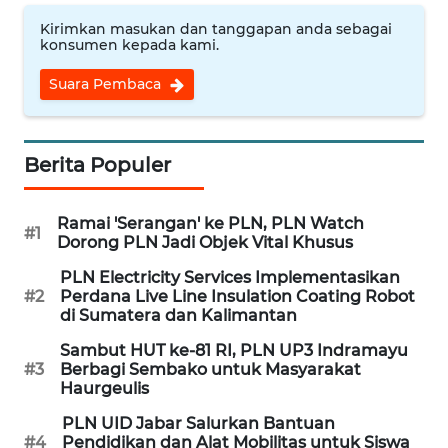
Kirimkan masukan dan tanggapan anda sebagai
WN
konsumen kepada kami.
CIREBON
Suara Pembaca
WN
INDRAMAYU
Berita Populer
WN
KUNINGAN
Ramai 'Serangan' ke PLN, PLN Watch
#1
Dorong PLN Jadi Objek Vital Khusus
WN
PLN Electricity Services Implementasikan
MAJALENGKA
#2
Perdana Live Line Insulation Coating Robot
di Sumatera dan Kalimantan
WN
Sambut HUT ke-81 RI, PLN UP3 Indramayu
SUBANG
#3
Berbagi Sembako untuk Masyarakat
Haurgeulis
WN
PLN UID Jabar Salurkan Bantuan
SUKABUMI
#4
Pendidikan dan Alat Mobilitas untuk Siswa