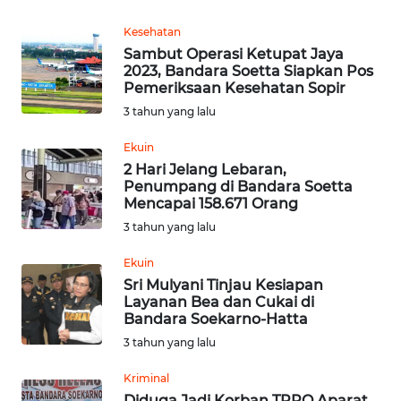
Kesehatan
WN
Sambut Operasi Ketupat Jaya
KALTENG
2023, Bandara Soetta Siapkan Pos
Pemeriksaan Kesehatan Sopir
WN
3 tahun yang lalu
KALTARA
Ekuin
2 Hari Jelang Lebaran,
WN
Penumpang di Bandara Soetta
KALSEL
Mencapai 158.671 Orang
3 tahun yang lalu
WN
KALTIM
Ekuin
Sri Mulyani Tinjau Kesiapan
Layanan Bea dan Cukai di
WN
Bandara Soekarno-Hatta
SULSEL
3 tahun yang lalu
WN
Kriminal
GORONTALO
Diduga Jadi Korban TPPO Aparat