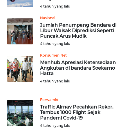
KARAWANG
4 tahun yang lalu
WN
Nasional
BEKASI
Jumlah Penumpang Bandara di
Libur Waisak Diprediksi Seperti
Puncak Arus Mudik
WN
4 tahun yang lalu
BOGOR
Konsumen Net
WN
Menhub Apresiasi Ketersediaan
DEPOK
Angkutan di bandara Soekarno
Hatta
4 tahun yang lalu
WN
TAPANULI
UTARA
Forwamki
Traffic Airnav Pecahkan Rekor,
WN
Tembus 1000 Flight Sejak
SAMOSIR
Pandemi Covid-19
4 tahun yang lalu