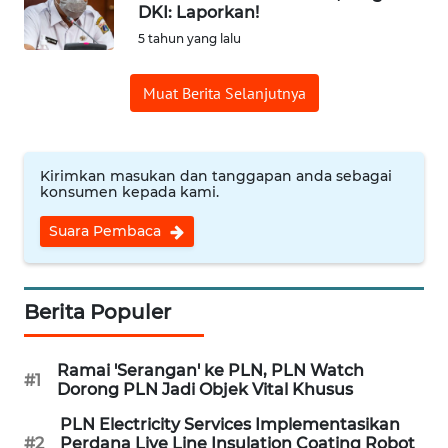
DKI: Laporkan!
5 tahun yang lalu
OPINI
Muat Berita Selanjutnya
Informasi
INDEKS
BERITA
Kirimkan masukan dan tanggapan anda sebagai
konsumen kepada kami.
KONTAK
Suara Pembaca
KAMI
INFO
Berita Populer
IKLAN
Ramai 'Serangan' ke PLN, PLN Watch
TENTANG
#1
Dorong PLN Jadi Objek Vital Khusus
KAMI
PLN Electricity Services Implementasikan
#2
Perdana Live Line Insulation Coating Robot
PEDOMAN