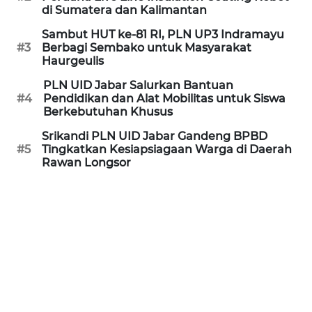
di Sumatera dan Kalimantan
MEDIA
SIBER
Sambut HUT ke-81 RI, PLN UP3 Indramayu
#3
Berbagi Sembako untuk Masyarakat
Haurgeulis
REDAKSI
PLN UID Jabar Salurkan Bantuan
#4
Pendidikan dan Alat Mobilitas untuk Siswa
KARIR
Berkebutuhan Khusus
Srikandi PLN UID Jabar Gandeng BPBD
DISCLAIMER
#5
Tingkatkan Kesiapsiagaan Warga di Daerah
Rawan Longsor
Wahana
News
Regional
WN
SUMUT
WN
JAKARTA