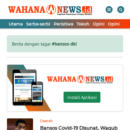
Utama
Serba-serbi
Peristiwa
Tokoh
Opini
Opini
In
WAHANA
Tutup
TV
Berita dengan tagar
#bansos-dki
UTAMA
SERBA-
SERBI
PERISTIWA
Install Aplikasi
TOKOH
Daerah
Bansos Covid-19 Disunat, Wagub
OPINI