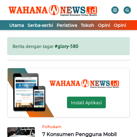
Utama
Serba-serbi
Peristiwa
Tokoh
Opini
Opini
In
WAHANA
Tutup
TV
Berita dengan tagar
#glory-580
UTAMA
SERBA-
SERBI
PERISTIWA
Install Aplikasi
TOKOH
Polhukam
7 Konsumen Pengguna Mobil
OPINI