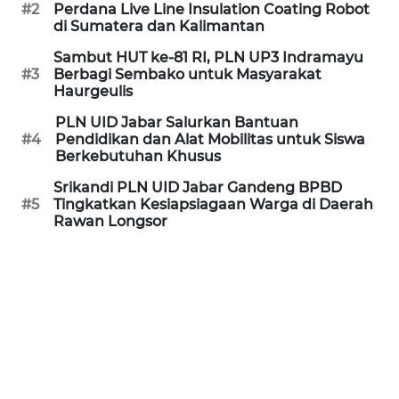
#2
Perdana Live Line Insulation Coating Robot
MEDIA
di Sumatera dan Kalimantan
SIBER
Sambut HUT ke-81 RI, PLN UP3 Indramayu
#3
Berbagi Sembako untuk Masyarakat
REDAKSI
Haurgeulis
PLN UID Jabar Salurkan Bantuan
KARIR
#4
Pendidikan dan Alat Mobilitas untuk Siswa
Berkebutuhan Khusus
DISCLAIMER
Srikandi PLN UID Jabar Gandeng BPBD
#5
Tingkatkan Kesiapsiagaan Warga di Daerah
Rawan Longsor
Wahana
News
Regional
WN
SUMUT
WN
JAKARTA