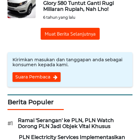
Glory 580 Tuntut Ganti Rugi
Miliaran Rupiah, Nah Lho!
OPINI
6 tahun yang lalu
Informasi
Muat Berita Selanjutnya
INDEKS
BERITA
Kirimkan masukan dan tanggapan anda sebagai
konsumen kepada kami.
KONTAK
KAMI
Suara Pembaca
INFO
IKLAN
Berita Populer
TENTANG
Ramai 'Serangan' ke PLN, PLN Watch
KAMI
#1
Dorong PLN Jadi Objek Vital Khusus
PLN Electricity Services Implementasikan
PEDOMAN