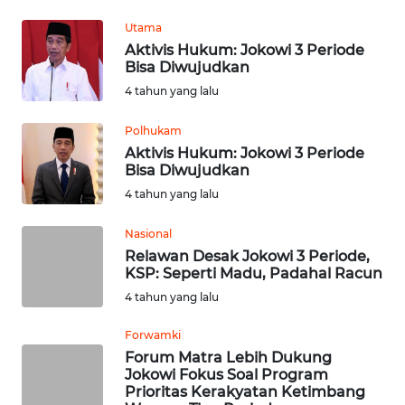
MEDIA
Utama
SIBER
Aktivis Hukum: Jokowi 3 Periode
Bisa Diwujudkan
REDAKSI
4 tahun yang lalu
KARIR
Polhukam
Aktivis Hukum: Jokowi 3 Periode
Bisa Diwujudkan
DISCLAIMER
4 tahun yang lalu
Wahana
Nasional
News
Relawan Desak Jokowi 3 Periode,
Regional
KSP: Seperti Madu, Padahal Racun
4 tahun yang lalu
WN
SUMUT
Forwamki
Forum Matra Lebih Dukung
WN
Jokowi Fokus Soal Program
Prioritas Kerakyatan Ketimbang
JAKARTA