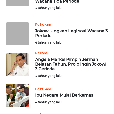
Wacana Tiga Periode
4 tahun yang lalu
WN
JABAR
Polhukam
WN
Jokowi Ungkap Lagi soal Wacana 3
BANTEN
Periode
4 tahun yang lalu
WN
NTT
Nasional
Angela Markel Pimpin Jerman
Belasan Tahun, Projo Ingin Jokowi
WN
3 Periode
KEPRI
4 tahun yang lalu
WN
Polhukam
PAPUA
Ibu Negara Mulai Berkemas
4 tahun yang lalu
WN
PAPUA