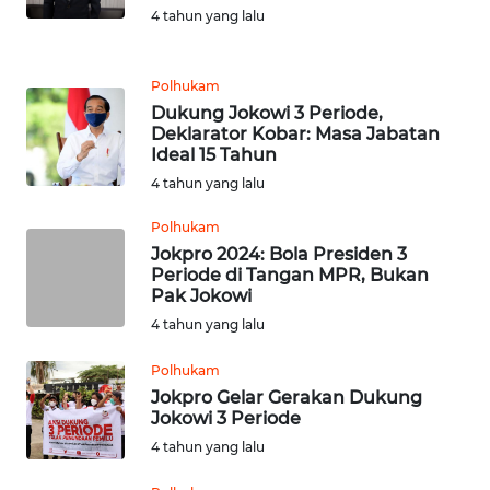
4 tahun yang lalu
WN
LABUHANBATU
Polhukam
WN
Dukung Jokowi 3 Periode,
TAPANULI
Deklarator Kobar: Masa Jabatan
TENGAH
Ideal 15 Tahun
4 tahun yang lalu
WN DELI
Polhukam
SERDANG
Jokpro 2024: Bola Presiden 3
Periode di Tangan MPR, Bukan
WN
Pak Jokowi
TEBING
4 tahun yang lalu
TINGGI
Polhukam
WN
Jokpro Gelar Gerakan Dukung
PAKPAK
Jokowi 3 Periode
4 tahun yang lalu
WN