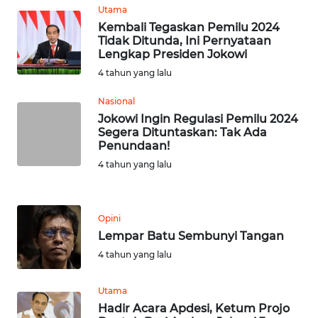
Utama
Kembali Tegaskan Pemilu 2024
WN
Tidak Ditunda, Ini Pernyataan
JATENG
Lengkap Presiden Jokowi
4 tahun yang lalu
WN
NUSANTARA
Nasional
Jokowi Ingin Regulasi Pemilu 2024
Segera Dituntaskan: Tak Ada
WN
Penundaan!
JOGJA
4 tahun yang lalu
WN
JATIM
Opini
Lempar Batu Sembunyi Tangan
WN
4 tahun yang lalu
BALI
Utama
WN
Hadir Acara Apdesi, Ketum Projo
KALBAR