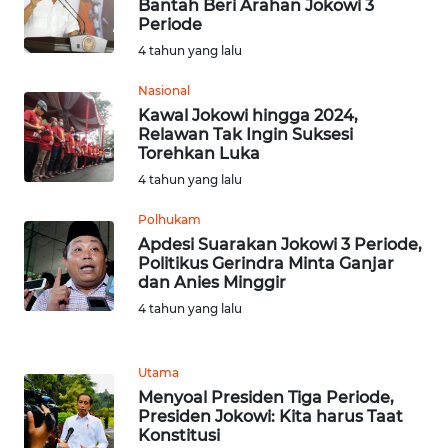
Bantah Beri Arahan Jokowi 3
Periode
WN
4 tahun yang lalu
KALTENG
Nasional
Kawal Jokowi hingga 2024,
WN
Relawan Tak Ingin Suksesi
KALTARA
Torehkan Luka
4 tahun yang lalu
WN
KALSEL
Polhukam
Apdesi Suarakan Jokowi 3 Periode,
Politikus Gerindra Minta Ganjar
WN
dan Anies Minggir
KALTIM
4 tahun yang lalu
WN
SULSEL
Utama
Menyoal Presiden Tiga Periode,
WN
Presiden Jokowi: Kita harus Taat
Konstitusi
GORONTALO