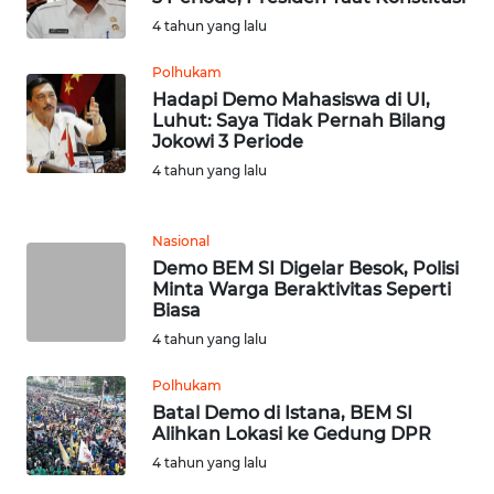
SULTENG
4 tahun yang lalu
WN
Polhukam
SULBAR
Hadapi Demo Mahasiswa di UI,
Luhut: Saya Tidak Pernah Bilang
WN
Jokowi 3 Periode
BABEL
4 tahun yang lalu
WN
Nasional
SUMBAR
Demo BEM SI Digelar Besok, Polisi
Minta Warga Beraktivitas Seperti
WN
Biasa
SUMSEL
4 tahun yang lalu
WN
Polhukam
BENGKULU
Batal Demo di Istana, BEM SI
Alihkan Lokasi ke Gedung DPR
4 tahun yang lalu
WN
LAMPUNG