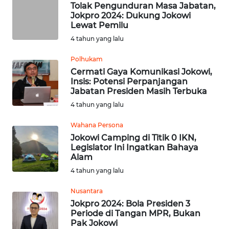
NIAS
Tolak Pengunduran Masa Jabatan,
Jokpro 2024: Dukung Jokowi
Lewat Pemilu
WN
4 tahun yang lalu
LANGKAT
Polhukam
WN
Cermati Gaya Komunikasi Jokowi,
TAPANULI
Insis: Potensi Perpanjangan
SELATAN
Jabatan Presiden Masih Terbuka
4 tahun yang lalu
WN
Wahana Persona
TANJUNG
LESUNG
Jokowi Camping di Titik 0 IKN,
Legislator Ini Ingatkan Bahaya
Alam
WN
4 tahun yang lalu
KARO
Nusantara
WN
Jokpro 2024: Bola Presiden 3
SIMALUNGUN
Periode di Tangan MPR, Bukan
Pak Jokowi