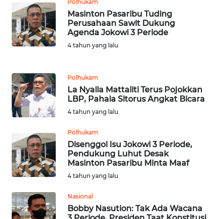
BARAT
Polhukam
Masinton Pasaribu Tuding
Perusahaan Sawit Dukung
WN
Agenda Jokowi 3 Periode
RIAU
4 tahun yang lalu
WN
SERAMBI
Polhukam
La Nyalla Mattaliti Terus Pojokkan
LBP, Pahala Sitorus Angkat Bicara
WN
JAMBI
4 tahun yang lalu
Polhukam
WN
Disenggol Isu Jokowi 3 Periode,
SULTRA
Pendukung Luhut Desak
Masinton Pasaribu Minta Maaf
WN
4 tahun yang lalu
NTB
Nasional
Bobby Nasution: Tak Ada Wacana
WN
3 Periode, Presiden Taat Konstitusi