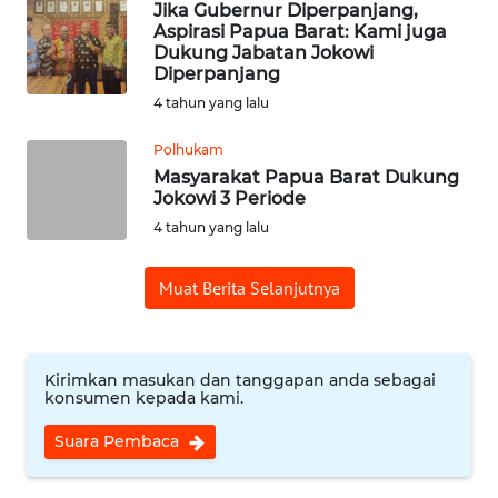
WN
Jika Gubernur Diperpanjang,
PADANG
Aspirasi Papua Barat: Kami juga
LAWAS
Dukung Jabatan Jokowi
Diperpanjang
4 tahun yang lalu
WN
SUMEDANG
Polhukam
Masyarakat Papua Barat Dukung
WN
Jokowi 3 Periode
CIANJUR
4 tahun yang lalu
WN
Muat Berita Selanjutnya
KEPULAUAN
SERIBU
WN
Kirimkan masukan dan tanggapan anda sebagai
konsumen kepada kami.
TANGERANG
Suara Pembaca
WN
BINJAI