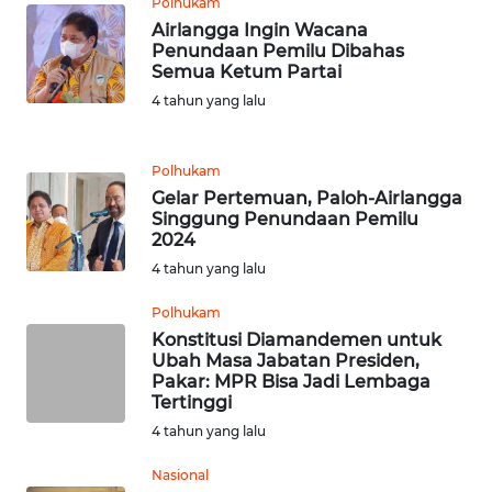
Polhukam
KARAWANG
Airlangga Ingin Wacana
Penundaan Pemilu Dibahas
WN
Semua Ketum Partai
BEKASI
4 tahun yang lalu
WN
BOGOR
Polhukam
Gelar Pertemuan, Paloh-Airlangga
Singgung Penundaan Pemilu
WN
2024
DEPOK
4 tahun yang lalu
WN
Polhukam
TAPANULI
Konstitusi Diamandemen untuk
UTARA
Ubah Masa Jabatan Presiden,
Pakar: MPR Bisa Jadi Lembaga
Tertinggi
WN
4 tahun yang lalu
SAMOSIR
Nasional