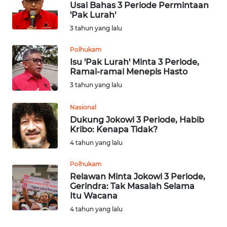
Usai Bahas 3 Periode Permintaan
'Pak Lurah'
OPINI
3 tahun yang lalu
Polhukam
Informasi
Isu 'Pak Lurah' Minta 3 Periode,
Ramai-ramai Menepis Hasto
INDEKS
3 tahun yang lalu
BERITA
Nasional
KONTAK
Dukung Jokowi 3 Periode, Habib
KAMI
Kribo: Kenapa Tidak?
4 tahun yang lalu
INFO
IKLAN
Polhukam
Relawan Minta Jokowi 3 Periode,
Gerindra: Tak Masalah Selama
TENTANG
Itu Wacana
KAMI
4 tahun yang lalu
PEDOMAN