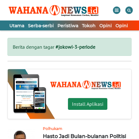
Utama
Serba-serbi
Peristiwa
Tokoh
Opini
Opini
In
WAHANA
Tutup
TV
Berita dengan tagar
#jokowi-3-periode
UTAMA
SERBA-
SERBI
PERISTIWA
Install Aplikasi
TOKOH
Polhukam
Hasto Jadi Bulan-bulanan Politisi
OPINI