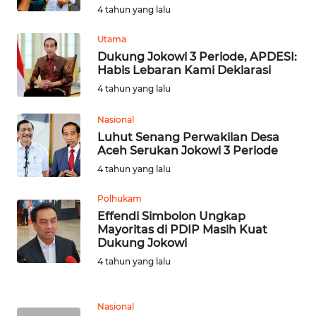
4 tahun yang lalu
WN
Utama
SULUT
Dukung Jokowi 3 Periode, APDESI:
Habis Lebaran Kami Deklarasi
WN
4 tahun yang lalu
MALUKU
Nasional
WN
Luhut Senang Perwakilan Desa
MALUT
Aceh Serukan Jokowi 3 Periode
4 tahun yang lalu
WN
Polhukam
DAIRI
Effendi Simbolon Ungkap
Mayoritas di PDIP Masih Kuat
WN
Dukung Jokowi
DANAU
4 tahun yang lalu
TOBA
WN
Nasional