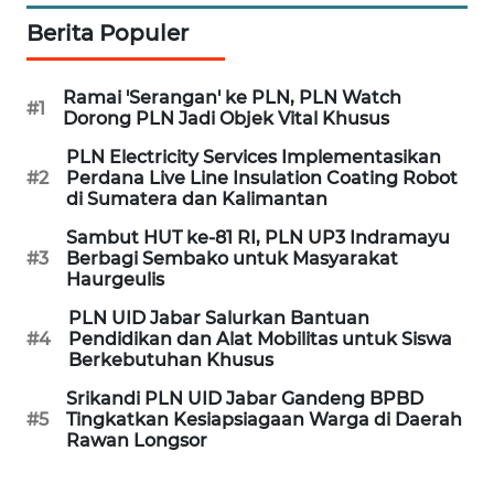
Berita Populer
WN
CIREBON
Ramai 'Serangan' ke PLN, PLN Watch
#1
Dorong PLN Jadi Objek Vital Khusus
WN
INDRAMAYU
PLN Electricity Services Implementasikan
#2
Perdana Live Line Insulation Coating Robot
di Sumatera dan Kalimantan
WN
KUNINGAN
Sambut HUT ke-81 RI, PLN UP3 Indramayu
#3
Berbagi Sembako untuk Masyarakat
Haurgeulis
WN
MAJALENGKA
PLN UID Jabar Salurkan Bantuan
#4
Pendidikan dan Alat Mobilitas untuk Siswa
Berkebutuhan Khusus
WN
SUBANG
Srikandi PLN UID Jabar Gandeng BPBD
#5
Tingkatkan Kesiapsiagaan Warga di Daerah
Rawan Longsor
WN
SUKABUMI