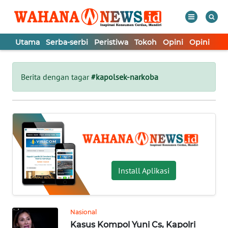
Utama
Serba-serbi
Peristiwa
Tokoh
Opini
Opini
In
WAHANA
Tutup
TV
Berita dengan tagar
#kapolsek-narkoba
UTAMA
SERBA-
SERBI
PERISTIWA
Install Aplikasi
TOKOH
Nasional
Kasus Kompol Yuni Cs, Kapolri
OPINI