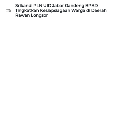
BARAT
Srikandi PLN UID Jabar Gandeng BPBD
#5
Tingkatkan Kesiapsiagaan Warga di Daerah
WN
Rawan Longsor
RIAU
WN
SERAMBI
WN
JAMBI
WN
SULTRA
WN
NTB
WN