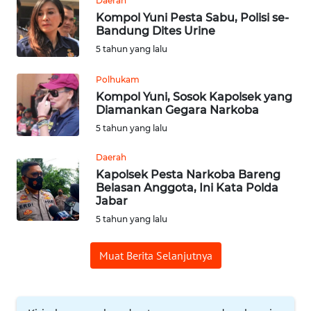
Daerah
MEDIA
Kompol Yuni Pesta Sabu, Polisi se-
SIBER
Bandung Dites Urine
5 tahun yang lalu
REDAKSI
Polhukam
Kompol Yuni, Sosok Kapolsek yang
KARIR
Diamankan Gegara Narkoba
5 tahun yang lalu
DISCLAIMER
Daerah
Wahana
Kapolsek Pesta Narkoba Bareng
News
Belasan Anggota, Ini Kata Polda
Regional
Jabar
5 tahun yang lalu
WN
SUMUT
Muat Berita Selanjutnya
WN
JAKARTA