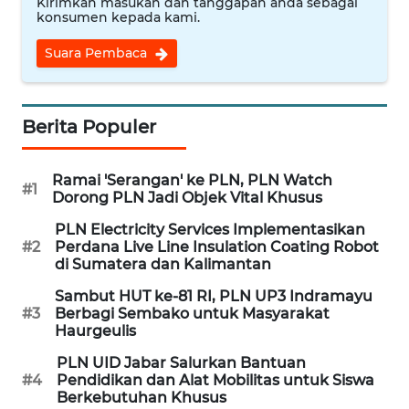
Kirimkan masukan dan tanggapan anda sebagai
konsumen kepada kami.
WN
Suara Pembaca
JABAR
WN
BANTEN
Berita Populer
WN
Ramai 'Serangan' ke PLN, PLN Watch
#1
NTT
Dorong PLN Jadi Objek Vital Khusus
PLN Electricity Services Implementasikan
WN
#2
Perdana Live Line Insulation Coating Robot
KEPRI
di Sumatera dan Kalimantan
Sambut HUT ke-81 RI, PLN UP3 Indramayu
WN
#3
Berbagi Sembako untuk Masyarakat
PAPUA
Haurgeulis
PLN UID Jabar Salurkan Bantuan
WN
#4
Pendidikan dan Alat Mobilitas untuk Siswa
PAPUA
Berkebutuhan Khusus