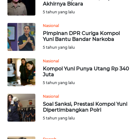
Akhirnya Bicara
5 tahun yang lalu
OPINI
Nasional
Informasi
Pimpinan DPR Curiga Kompol
Yuni Bantu Bandar Narkoba
INDEKS
5 tahun yang lalu
BERITA
Nasional
Kompol Yuni Punya Utang Rp 340
KONTAK
Juta
KAMI
5 tahun yang lalu
INFO
Nasional
IKLAN
Soal Sanksi, Prestasi Kompol Yuni
Dipertimbangkan Polri
TENTANG
5 tahun yang lalu
KAMI
PEDOMAN