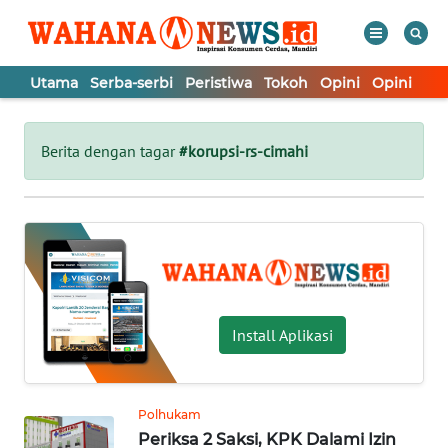
Utama
Serba-serbi
Peristiwa
Tokoh
Opini
Opini
In
WAHANA
Tutup
TV
Berita dengan tagar
#korupsi-rs-cimahi
UTAMA
SERBA-
SERBI
PERISTIWA
Install Aplikasi
TOKOH
Polhukam
Periksa 2 Saksi, KPK Dalami Izin
OPINI