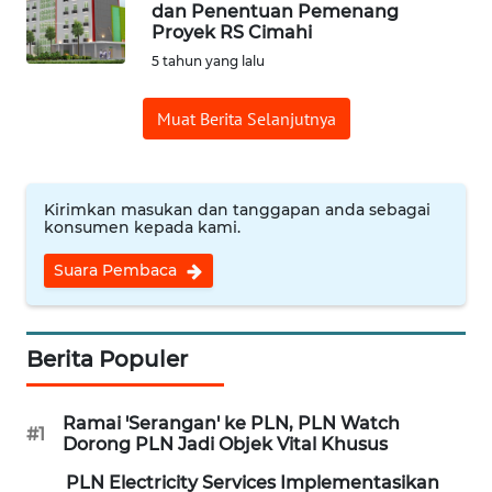
dan Penentuan Pemenang
Proyek RS Cimahi
OPINI
5 tahun yang lalu
Informasi
Muat Berita Selanjutnya
INDEKS
BERITA
Kirimkan masukan dan tanggapan anda sebagai
konsumen kepada kami.
KONTAK
KAMI
Suara Pembaca
INFO
IKLAN
Berita Populer
TENTANG
Ramai 'Serangan' ke PLN, PLN Watch
KAMI
#1
Dorong PLN Jadi Objek Vital Khusus
PLN Electricity Services Implementasikan
PEDOMAN