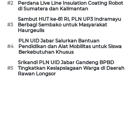
#2
Perdana Live Line Insulation Coating Robot
MEDIA
di Sumatera dan Kalimantan
SIBER
Sambut HUT ke-81 RI, PLN UP3 Indramayu
#3
Berbagi Sembako untuk Masyarakat
REDAKSI
Haurgeulis
PLN UID Jabar Salurkan Bantuan
KARIR
#4
Pendidikan dan Alat Mobilitas untuk Siswa
Berkebutuhan Khusus
DISCLAIMER
Srikandi PLN UID Jabar Gandeng BPBD
#5
Tingkatkan Kesiapsiagaan Warga di Daerah
Rawan Longsor
Wahana
News
Regional
WN
SUMUT
WN
JAKARTA