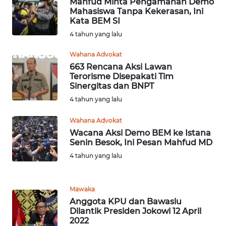
Mahfud Minta Pengamanan Demo
Mahasiswa Tanpa Kekerasan, Ini
Kata BEM SI
WN
4 tahun yang lalu
JATENG
Wahana Advokat
WN
663 Rencana Aksi Lawan
NUSANTARA
Terorisme Disepakati Tim
Sinergitas dan BNPT
WN
4 tahun yang lalu
JOGJA
Wahana Advokat
Wacana Aksi Demo BEM ke Istana
WN
Senin Besok, Ini Pesan Mahfud MD
JATIM
4 tahun yang lalu
WN
BALI
Mawaka
Anggota KPU dan Bawaslu
Dilantik Presiden Jokowi 12 April
WN
2022
KALBAR