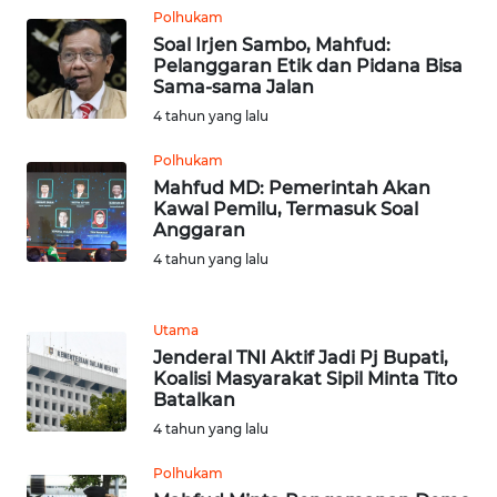
SULTENG
Polhukam
Soal Irjen Sambo, Mahfud:
WN
Pelanggaran Etik dan Pidana Bisa
SULBAR
Sama-sama Jalan
4 tahun yang lalu
WN
Polhukam
BABEL
Mahfud MD: Pemerintah Akan
Kawal Pemilu, Termasuk Soal
WN
Anggaran
SUMBAR
4 tahun yang lalu
WN
SUMSEL
Utama
Jenderal TNI Aktif Jadi Pj Bupati,
Koalisi Masyarakat Sipil Minta Tito
WN
Batalkan
BENGKULU
4 tahun yang lalu
WN
Polhukam
LAMPUNG