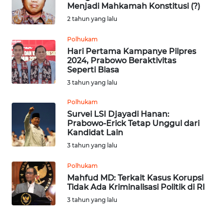
Menjadi Mahkamah Konstitusi (?)
2 tahun yang lalu
OPINI
Polhukam
Informasi
Hari Pertama Kampanye Pilpres
2024, Prabowo Beraktivitas
Seperti Biasa
INDEKS
BERITA
3 tahun yang lalu
Polhukam
KONTAK
Survei LSI Djayadi Hanan:
KAMI
Prabowo-Erick Tetap Unggul dari
Kandidat Lain
INFO
3 tahun yang lalu
IKLAN
Polhukam
Mahfud MD: Terkait Kasus Korupsi
TENTANG
Tidak Ada Kriminalisasi Politik di RI
KAMI
3 tahun yang lalu
PEDOMAN