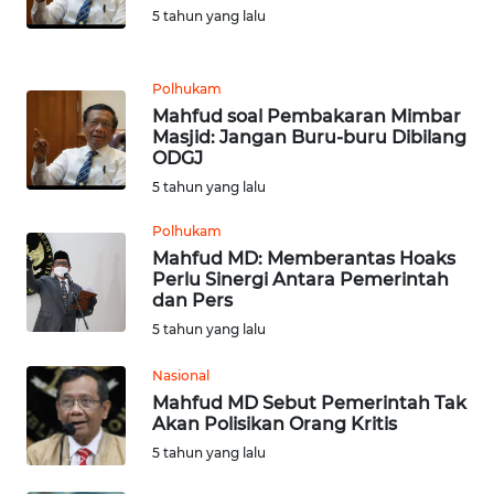
NIAS
5 tahun yang lalu
WN
LANGKAT
Polhukam
Mahfud soal Pembakaran Mimbar
Masjid: Jangan Buru-buru Dibilang
WN
ODGJ
TAPANULI
5 tahun yang lalu
SELATAN
Polhukam
WN
Mahfud MD: Memberantas Hoaks
TANJUNG
Perlu Sinergi Antara Pemerintah
LESUNG
dan Pers
5 tahun yang lalu
WN
Nasional
KARO
Mahfud MD Sebut Pemerintah Tak
Akan Polisikan Orang Kritis
WN
5 tahun yang lalu
SIMALUNGUN