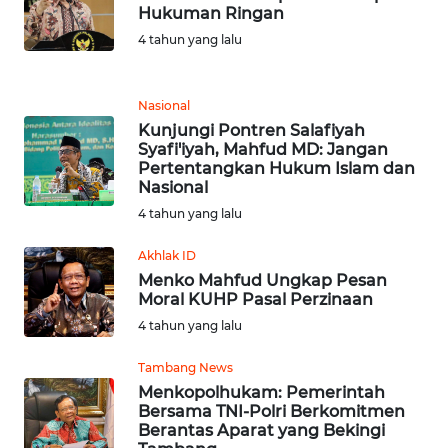
Hukuman Ringan
WN
4 tahun yang lalu
JABAR
Nasional
WN
Kunjungi Pontren Salafiyah
BANTEN
Syafi'iyah, Mahfud MD: Jangan
Pertentangkan Hukum Islam dan
Nasional
WN
NTT
4 tahun yang lalu
Akhlak ID
WN
Menko Mahfud Ungkap Pesan
KEPRI
Moral KUHP Pasal Perzinaan
4 tahun yang lalu
WN
PAPUA
Tambang News
Menkopolhukam: Pemerintah
WN
Bersama TNI-Polri Berkomitmen
Berantas Aparat yang Bekingi
PAPUA