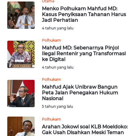
Utama
Menko Polhukam Mahfud MD:
WN
Kasus Penyiksaan Tahanan Harus
SULUT
Jadi Perhatian
4 tahun yang lalu
WN
Polhukam
MALUKU
Mahfud MD: Sebenarnya Pinjol
Ilegal Rentenir yang Transformasi
WN
ke Digital
MALUT
4 tahun yang lalu
WN
Polhukam
DAIRI
Mahfud Ajak Unibraw Bangun
Peta Jalan Penegakan Hukum
Nasional
WN
5 tahun yang lalu
DANAU
TOBA
Polhukam
Arahan Jokowi soal KLB Moeldoko:
WN
Gak Usah Disahkan Meski Teman