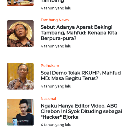
Tambang
BARAT
4 tahun yang lalu
WN
Tambang News
RIAU
Sebut Adanya Aparat Bekingi
Tambang, Mahfud: Kenapa Kita
Berpura-pura?
WN
SERAMBI
4 tahun yang lalu
WN
Polhukam
JAMBI
Soal Demo Tolak RKUHP, Mahfud
MD: Masa Begitu Terus?
WN
4 tahun yang lalu
SULTRA
Nasional
WN
Ngaku Hanya Editor Video, ABG
NTB
Cirebon Ini Syok Dituding sebagai
"Hacker" Bjorka
4 tahun yang lalu
WN