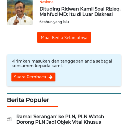
Nasional
WN
Dituding Ridwan Kamil Soal Rizieq,
LABUHANBATU
Mahfud MD: Itu di Luar Diskresi
6 tahun yang lalu
WN
TAPANULI
Muat Berita Selanjutnya
TENGAH
WN DELI
SERDANG
Kirimkan masukan dan tanggapan anda sebagai
konsumen kepada kami.
WN
Suara Pembaca
TEBING
TINGGI
Berita Populer
WN
PAKPAK
Ramai 'Serangan' ke PLN, PLN Watch
#1
Dorong PLN Jadi Objek Vital Khusus
WN