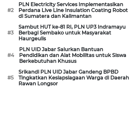
KARAWANG
PLN Electricity Services Implementasikan
#2
Perdana Live Line Insulation Coating Robot
di Sumatera dan Kalimantan
WN
BEKASI
Sambut HUT ke-81 RI, PLN UP3 Indramayu
#3
Berbagi Sembako untuk Masyarakat
Haurgeulis
WN
BOGOR
PLN UID Jabar Salurkan Bantuan
#4
Pendidikan dan Alat Mobilitas untuk Siswa
Berkebutuhan Khusus
WN
DEPOK
Srikandi PLN UID Jabar Gandeng BPBD
#5
Tingkatkan Kesiapsiagaan Warga di Daerah
Rawan Longsor
WN
TAPANULI
UTARA
WN
SAMOSIR