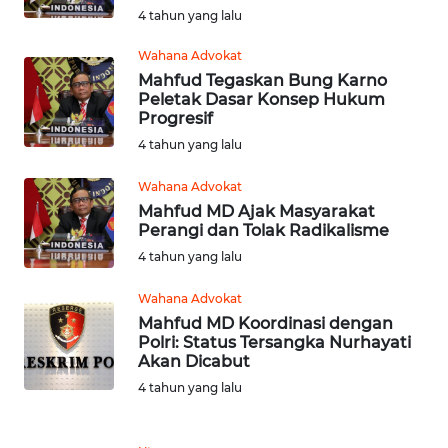
4 tahun yang lalu
WN
Wahana Advokat
KALTENG
Mahfud Tegaskan Bung Karno
Peletak Dasar Konsep Hukum
Progresif
WN
KALTARA
4 tahun yang lalu
Wahana Advokat
WN
Mahfud MD Ajak Masyarakat
KALSEL
Perangi dan Tolak Radikalisme
4 tahun yang lalu
WN
KALTIM
Wahana Advokat
Mahfud MD Koordinasi dengan
WN
Polri: Status Tersangka Nurhayati
Akan Dicabut
SULSEL
4 tahun yang lalu
WN
GORONTALO