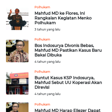
MEDIA
Polhukam
SIBER
Mahfud MD ke Flores, Ini
Rangkaian Kegiatan Menko
Polhukam
REDAKSI
3 tahun yang lalu
KARIR
Polhukam
Bos Indosurya Divonis Bebas,
DISCLAIMER
Mahfud MD Pastikan Kasus Baru
Bakal Dibuka
4 tahun yang lalu
Wahana
News
Regional
Polhukam
Buntut Kasus KSP Indosurya,
Mahfud Sebut UU Koperasi Akan
WN
Direvisi
SUMUT
4 tahun yang lalu
WN
Polhukam
JAKARTA
Mahfud MD Harap Eliezer Dapat