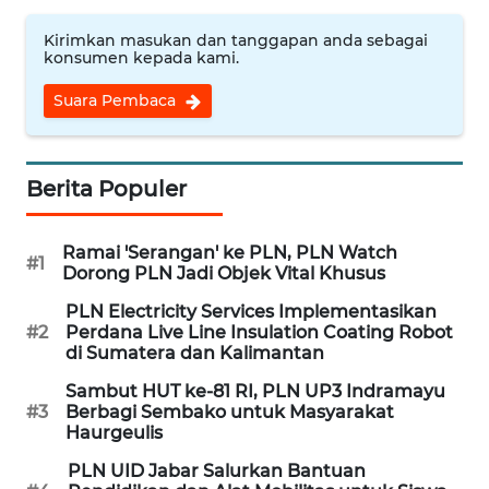
Kirimkan masukan dan tanggapan anda sebagai
WN
konsumen kepada kami.
CIREBON
Suara Pembaca
WN
INDRAMAYU
Berita Populer
WN
KUNINGAN
Ramai 'Serangan' ke PLN, PLN Watch
#1
Dorong PLN Jadi Objek Vital Khusus
WN
MAJALENGKA
PLN Electricity Services Implementasikan
#2
Perdana Live Line Insulation Coating Robot
di Sumatera dan Kalimantan
WN
SUBANG
Sambut HUT ke-81 RI, PLN UP3 Indramayu
#3
Berbagi Sembako untuk Masyarakat
Haurgeulis
WN
PLN UID Jabar Salurkan Bantuan
SUKABUMI