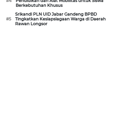
#4
Pendidikan dan Alat Mobilitas untuk Siswa
Berkebutuhan Khusus
WN
Srikandi PLN UID Jabar Gandeng BPBD
PURWAKARTA
#5
Tingkatkan Kesiapsiagaan Warga di Daerah
Rawan Longsor
WN
PRIANGAN
TIMUR
WN
SEMARANG
WN
SOLO
WN
BOROBUDUR
WN