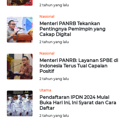
2 tahun yang lalu
WN
Nasional
JATENG
Menteri PANRB Tekankan
Pentingnya Pemimpin yang
Cakap Digital
WN
NUSANTARA
2 tahun yang lalu
Nasional
WN
Menteri PANRB: Layanan SPBE di
JOGJA
Indonesia Terus Tuai Capaian
Positif
WN
2 tahun yang lalu
JATIM
Utama
Pendaftaran IPDN 2024 Mulai
WN
Buka Hari Ini, Ini Syarat dan Cara
BALI
Daftar
2 tahun yang lalu
WN
KALBAR