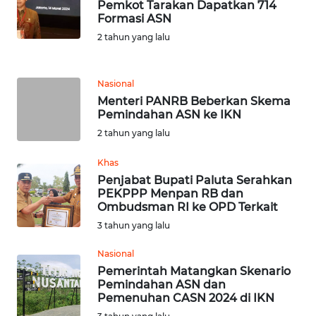
Pemkot Tarakan Dapatkan 714
Formasi ASN
WN
2 tahun yang lalu
SULUT
WN
Nasional
MALUKU
Menteri PANRB Beberkan Skema
Pemindahan ASN ke IKN
WN
2 tahun yang lalu
MALUT
Khas
Penjabat Bupati Paluta Serahkan
WN
PEKPPP Menpan RB dan
DAIRI
Ombudsman RI ke OPD Terkait
3 tahun yang lalu
WN
DANAU
Nasional
TOBA
Pemerintah Matangkan Skenario
Pemindahan ASN dan
Pemenuhan CASN 2024 di IKN
WN