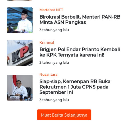
WN
PADANG
Martabat NET
LAWAS
Birokrasi Berbelit, Menteri PAN-RB
Minta ASN Pangkas
WN
3 tahun yang lalu
SUMEDANG
Kriminal
WN
Brigjen Pol Endar Prianto Kembali
ke KPK Ternyata karena Ini!
CIANJUR
3 tahun yang lalu
WN
Nusantara
KEPULAUAN
Siap-siap, Kemenpan RB Buka
SERIBU
Rekrutmen 1 Juta CPNS pada
September Ini
WN
3 tahun yang lalu
TANGERANG
Muat Berita Selanjutnya
WN
BINJAI