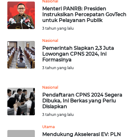
Nasional
WN
Menteri PANRB: Presiden
LABUHANBATU
Instruksikan Percepatan GovTech
untuk Pelayanan Publik
3 tahun yang lalu
WN
TAPANULI
Nasional
TENGAH
Pemerintah Siapkan 2,3 Juta
Lowongan CPNS 2024, Ini
WN DELI
Formasinya
SERDANG
3 tahun yang lalu
WN
TEBING
Nasional
TINGGI
Pendaftaran CPNS 2024 Segera
Dibuka, Ini Berkas yang Perlu
Disiapkan
WN
3 tahun yang lalu
PAKPAK
Utama
WN
Mendukung Akselerasi EV: PLN