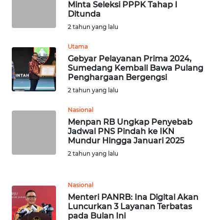
SULTENG
Minta Seleksi PPPK Tahap I
Ditunda
WN
2 tahun yang lalu
SULBAR
Utama
Gebyar Pelayanan Prima 2024,
WN
Sumedang Kembali Bawa Pulang
BABEL
Penghargaan Bergengsi
2 tahun yang lalu
WN
SUMBAR
Nasional
Menpan RB Ungkap Penyebab
Jadwal PNS Pindah ke IKN
WN
Mundur Hingga Januari 2025
SUMSEL
2 tahun yang lalu
WN
BENGKULU
Nasional
Menteri PANRB: Ina Digital Akan
Luncurkan 3 Layanan Terbatas
WN
pada Bulan Ini
LAMPUNG