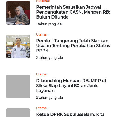
BARAT
Nasional
Pemerintah Sesuaikan Jadwal
Pengangkatan CASN, Menpan RB:
WN
Bukan Ditunda
RIAU
1 tahun yang lalu
WN
Utama
SERAMBI
Pemkot Tangerang Telah Siapkan
Usulan Tentang Perubahan Status
PPPK
WN
2 tahun yang lalu
JAMBI
WN
Utama
SULTRA
Dilaunching Menpan-RB, MPP di
Sikka Siap Layani 80-an Jenis
Layanan
WN
NTB
2 tahun yang lalu
Utama
WN
Ketua DPRK Subulussalam: Kita