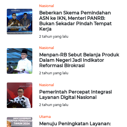
Nasional
WN
Beberkan Skema Pemindahan
ASN ke IKN, Menteri PANRB:
KALTENG
Bukan Sekadar Pindah Tempat
Kerja
WN
2 tahun yang lalu
KALTARA
Nasional
WN
Menpan-RB Sebut Belanja Produk
Dalam Negeri Jadi Indikator
KALSEL
Reformasi Birokrasi
2 tahun yang lalu
WN
KALTIM
Nasional
Pemerintah Percepat Integrasi
WN
Layanan Digital Nasional
SULSEL
2 tahun yang lalu
Utama
WN
GORONTALO
Menuju Peningkatan Layanan: