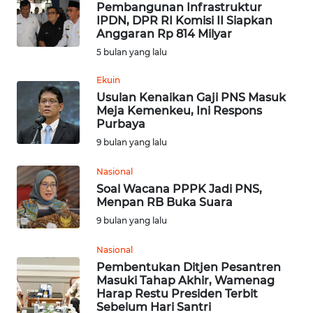
Pembangunan Infrastruktur
IPDN, DPR RI Komisi II Siapkan
Anggaran Rp 814 Milyar
OPINI
5 bulan yang lalu
Informasi
Ekuin
Usulan Kenaikan Gaji PNS Masuk
INDEKS
Meja Kemenkeu, Ini Respons
BERITA
Purbaya
9 bulan yang lalu
KONTAK
KAMI
Nasional
Soal Wacana PPPK Jadi PNS,
Menpan RB Buka Suara
INFO
9 bulan yang lalu
IKLAN
Nasional
TENTANG
Pembentukan Ditjen Pesantren
KAMI
Masuki Tahap Akhir, Wamenag
Harap Restu Presiden Terbit
Sebelum Hari Santri
PEDOMAN