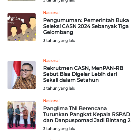
3 tahun yang lalu
NIAS
Nasional
WN
Pengumuman: Pemerintah Buka
LANGKAT
Seleksi CASN 2024 Sebanyak Tiga
Gelombang
3 tahun yang lalu
WN
TAPANULI
SELATAN
Nasional
Rekrutmen CASN, MenPAN-RB
WN
Sebut Bisa Digelar Lebih dari
TANJUNG
Sekali dalam Setahun
LESUNG
3 tahun yang lalu
WN
Nasional
KARO
Panglima TNI Berencana
Turunkan Pangkat Kepala RSPAD
dan Danpuspomad Jadi Bintang 2
WN
3 tahun yang lalu
SIMALUNGUN