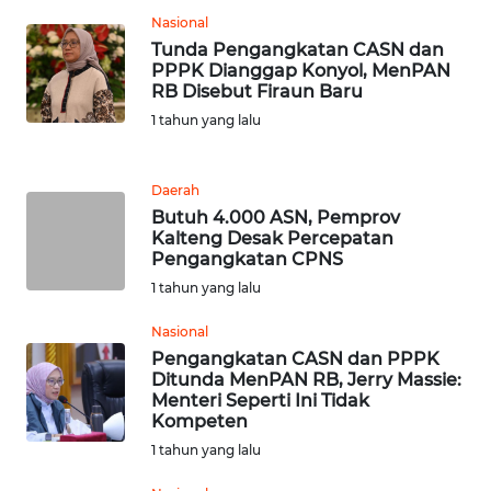
Nasional
WN
Tunda Pengangkatan CASN dan
JABAR
PPPK Dianggap Konyol, MenPAN
RB Disebut Firaun Baru
1 tahun yang lalu
WN
BANTEN
Daerah
WN
Butuh 4.000 ASN, Pemprov
NTT
Kalteng Desak Percepatan
Pengangkatan CPNS
WN
1 tahun yang lalu
KEPRI
Nasional
Pengangkatan CASN dan PPPK
WN
Ditunda MenPAN RB, Jerry Massie:
PAPUA
Menteri Seperti Ini Tidak
Kompeten
WN
1 tahun yang lalu
PAPUA