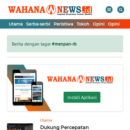
Utama
Serba-serbi
Peristiwa
Tokoh
Opini
Opini
In
WAHANA
Tutup
TV
Berita dengan tagar
#menpan-rb
UTAMA
SERBA-
SERBI
PERISTIWA
Install Aplikasi
TOKOH
Utama
Dukung Percepatan
OPINI