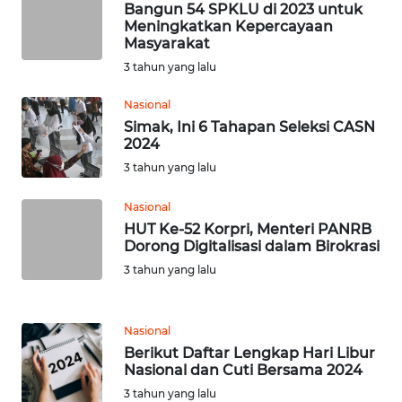
KARAWANG
Bangun 54 SPKLU di 2023 untuk
Meningkatkan Kepercayaan
Masyarakat
WN
3 tahun yang lalu
BEKASI
Nasional
WN
Simak, Ini 6 Tahapan Seleksi CASN
BOGOR
2024
3 tahun yang lalu
WN
DEPOK
Nasional
HUT Ke-52 Korpri, Menteri PANRB
Dorong Digitalisasi dalam Birokrasi
WN
3 tahun yang lalu
TAPANULI
UTARA
Nasional
WN
Berikut Daftar Lengkap Hari Libur
SAMOSIR
Nasional dan Cuti Bersama 2024
3 tahun yang lalu