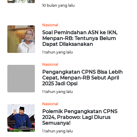
MEDIA
10 bulan yang lalu
SIBER
Nasional
REDAKSI
Soal Pemindahan ASN ke IKN,
Menpan-RB: Tentunya Belum
Dapat Dilaksanakan
KARIR
1 tahun yang lalu
DISCLAIMER
Nasional
Pengangkatan CPNS Bisa Lebih
Wahana
Cepat, Menpan-RB Sebut April
News
2025 Jadi Opsi
Regional
1 tahun yang lalu
WN
Nasional
SUMUT
Polemik Pengangkatan CPNS
2024, Prabowo: Lagi Diurus
Semuanya!
WN
1 tahun yang lalu
JAKARTA