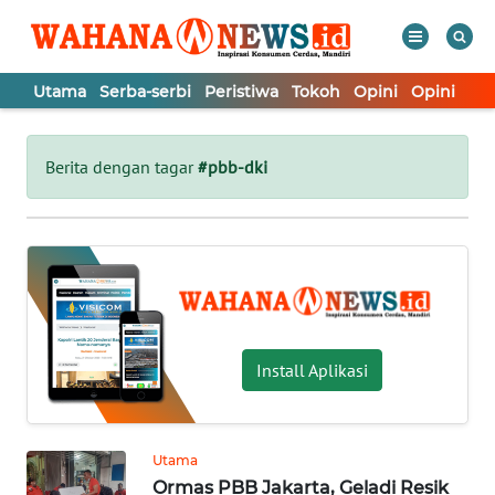
Utama
Serba-serbi
Peristiwa
Tokoh
Opini
Opini
In
WAHANA
Tutup
TV
Berita dengan tagar
#pbb-dki
UTAMA
SERBA-
SERBI
PERISTIWA
Install Aplikasi
TOKOH
Utama
Ormas PBB Jakarta, Geladi Resik
OPINI