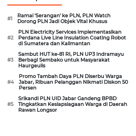
MEDIA
SIBER
Ramai 'Serangan' ke PLN, PLN Watch
#1
Dorong PLN Jadi Objek Vital Khusus
REDAKSI
PLN Electricity Services Implementasikan
#2
Perdana Live Line Insulation Coating Robot
di Sumatera dan Kalimantan
KARIR
Sambut HUT ke-81 RI, PLN UP3 Indramayu
#3
Berbagi Sembako untuk Masyarakat
DISCLAIMER
Haurgeulis
Wahana
Promo Tambah Daya PLN Diserbu Warga
News
#4
Jabar, Ribuan Pelanggan Nikmati Diskon 50
Regional
Persen
Srikandi PLN UID Jabar Gandeng BPBD
WN
#5
Tingkatkan Kesiapsiagaan Warga di Daerah
SUMUT
Rawan Longsor
WN
JAKARTA