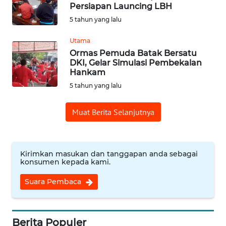
Persiapan Launcing LBH
5 tahun yang lalu
OPINI
Utama
Informasi
Ormas Pemuda Batak Bersatu
DKI, Gelar Simulasi Pembekalan
Hankam
INDEKS
BERITA
5 tahun yang lalu
Muat Berita Selanjutnya
KONTAK
KAMI
INFO
Kirimkan masukan dan tanggapan anda sebagai
IKLAN
konsumen kepada kami.
Suara Pembaca
TENTANG
KAMI
Berita Populer
PEDOMAN