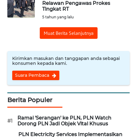
Relawan Pengawas Prokes
Tingkat RT
OPINI
5 tahun yang lalu
Informasi
Muat Berita Selanjutnya
INDEKS
BERITA
Kirimkan masukan dan tanggapan anda sebagai
konsumen kepada kami.
KONTAK
KAMI
Suara Pembaca
INFO
IKLAN
Berita Populer
TENTANG
Ramai 'Serangan' ke PLN, PLN Watch
KAMI
#1
Dorong PLN Jadi Objek Vital Khusus
PLN Electricity Services Implementasikan
PEDOMAN