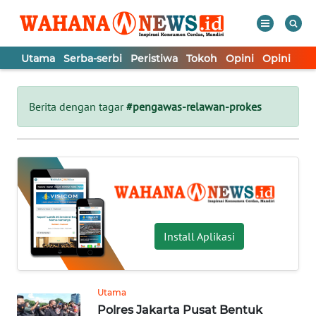
Utama
Serba-serbi
Peristiwa
Tokoh
Opini
Opini
In
WAHANA
Tutup
TV
Berita dengan tagar
#pengawas-relawan-prokes
UTAMA
SERBA-
SERBI
PERISTIWA
Install Aplikasi
TOKOH
Utama
Polres Jakarta Pusat Bentuk
OPINI