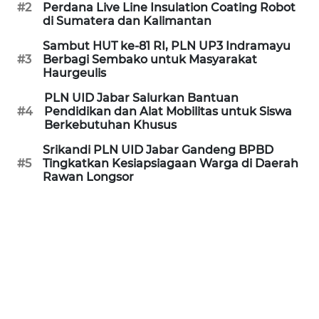
#2
Perdana Live Line Insulation Coating Robot
MEDIA
di Sumatera dan Kalimantan
SIBER
Sambut HUT ke-81 RI, PLN UP3 Indramayu
#3
Berbagi Sembako untuk Masyarakat
REDAKSI
Haurgeulis
PLN UID Jabar Salurkan Bantuan
KARIR
#4
Pendidikan dan Alat Mobilitas untuk Siswa
Berkebutuhan Khusus
DISCLAIMER
Srikandi PLN UID Jabar Gandeng BPBD
#5
Tingkatkan Kesiapsiagaan Warga di Daerah
Rawan Longsor
Wahana
News
Regional
WN
SUMUT
WN
JAKARTA