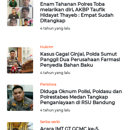
Enam Tahanan Polres Toba
melarikan diri, AKBP Taufik
WN
Hidayat Thayeb : Empat Sudah
KALTENG
Ditangkap
4 tahun yang lalu
WN
KALTARA
Hukrim
Kasus Gagal Ginjal, Polda Sumut
WN
Panggil Dua Perusahaan Farmasi
KALSEL
Penyedia Bahan Baku
4 tahun yang lalu
WN
KALTIM
Peristiwa
Diduga Oknum Polisi, Poldasu dan
Polrestabes Medan Tangkap
WN
Penganiayaan di RSU Bandung
SULSEL
4 tahun yang lalu
WN
Serba-serbi
GORONTALO
Acara IMT GT GCMC ke-5,