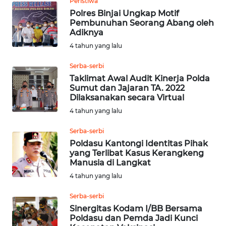
Peristiwa
KARAWANG
Polres Binjai Ungkap Motif
Pembunuhan Seorang Abang oleh
WN
Adiknya
BEKASI
4 tahun yang lalu
Serba-serbi
WN
BOGOR
Taklimat Awal Audit Kinerja Polda
Sumut dan Jajaran TA. 2022
Dilaksanakan secara Virtual
WN
4 tahun yang lalu
DEPOK
Serba-serbi
WN
Poldasu Kantongi Identitas Pihak
TAPANULI
yang Terlibat Kasus Kerangkeng
Manusia di Langkat
UTARA
4 tahun yang lalu
WN
Serba-serbi
SAMOSIR
Sinergitas Kodam I/BB Bersama
Poldasu dan Pemda Jadi Kunci