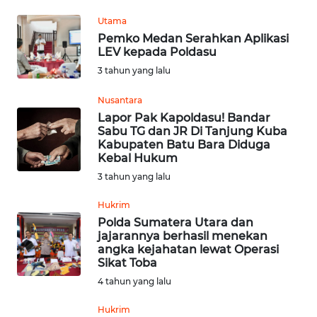
Utama
WN
Pemko Medan Serahkan Aplikasi
JATENG
LEV kepada Poldasu
3 tahun yang lalu
WN
Nusantara
NUSANTARA
Lapor Pak Kapoldasu! Bandar
Sabu TG dan JR Di Tanjung Kuba
WN
Kabupaten Batu Bara Diduga
JOGJA
Kebal Hukum
3 tahun yang lalu
WN
Hukrim
JATIM
Polda Sumatera Utara dan
jajarannya berhasil menekan
WN
angka kejahatan lewat Operasi
BALI
Sikat Toba
4 tahun yang lalu
WN
Hukrim
KALBAR