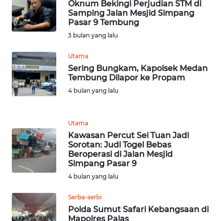
Oknum Bekingi Perjudian STM di
Samping Jalan Mesjid Simpang
WN
Pasar 9 Tembung
JABAR
3 bulan yang lalu
WN
Utama
BANTEN
Sering Bungkam, Kapolsek Medan
Tembung Dilapor ke Propam
4 bulan yang lalu
WN
NTT
Utama
WN
Kawasan Percut Sei Tuan Jadi
KEPRI
Sorotan: Judi Togel Bebas
Beroperasi di Jalan Mesjid
Simpang Pasar 9
WN
PAPUA
4 bulan yang lalu
Serba-serbi
WN
Polda Sumut Safari Kebangsaan di
PAPUA
Mapolres Palas