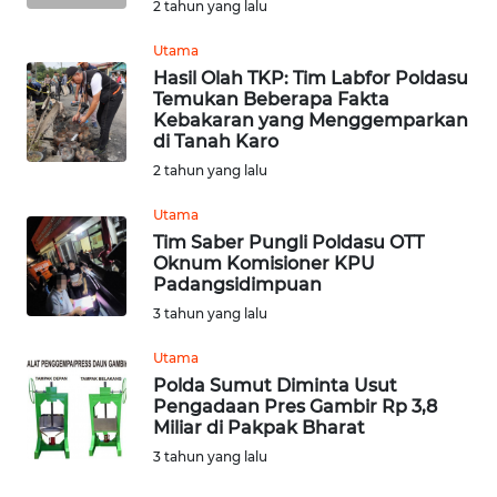
SULTENG
2 tahun yang lalu
Utama
WN
Hasil Olah TKP: Tim Labfor Poldasu
SULBAR
Temukan Beberapa Fakta
Kebakaran yang Menggemparkan
WN
di Tanah Karo
BABEL
2 tahun yang lalu
Utama
WN
Tim Saber Pungli Poldasu OTT
SUMBAR
Oknum Komisioner KPU
Padangsidimpuan
WN
3 tahun yang lalu
SUMSEL
Utama
Polda Sumut Diminta Usut
WN
Pengadaan Pres Gambir Rp 3,8
BENGKULU
Miliar di Pakpak Bharat
3 tahun yang lalu
WN
LAMPUNG