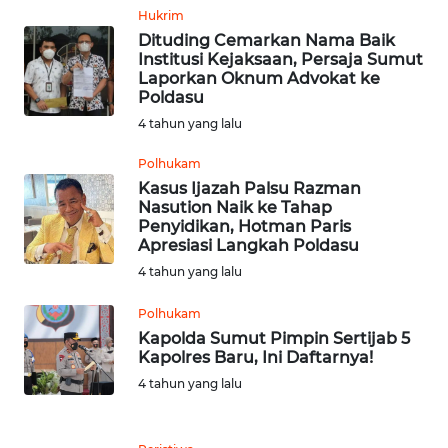
Hukrim
WN
Dituding Cemarkan Nama Baik
LABUHANBATU
Institusi Kejaksaan, Persaja Sumut
Laporkan Oknum Advokat ke
WN
Poldasu
TAPANULI
4 tahun yang lalu
TENGAH
Polhukam
Kasus Ijazah Palsu Razman
WN DELI
Nasution Naik ke Tahap
SERDANG
Penyidikan, Hotman Paris
Apresiasi Langkah Poldasu
WN
4 tahun yang lalu
TEBING
TINGGI
Polhukam
Kapolda Sumut Pimpin Sertijab 5
Kapolres Baru, Ini Daftarnya!
WN
PAKPAK
4 tahun yang lalu
WN