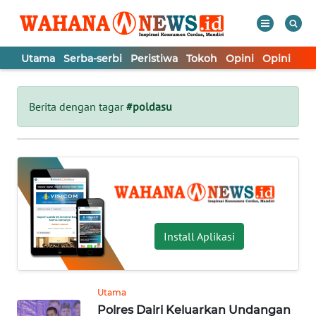
Utama
Serba-serbi
Peristiwa
Tokoh
Opini
Opini
In
WAHANA
Tutup
TV
Berita dengan tagar
#poldasu
UTAMA
SERBA-
SERBI
PERISTIWA
Install Aplikasi
TOKOH
Utama
Polres Dairi Keluarkan Undangan
OPINI