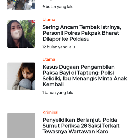
BARAT
9 bulan yang lalu
WN
Utama
RIAU
Sering Ancam Tembak Istrinya,
Personil Polres Pakpak Bharat
Dilapor ke Poldasu
WN
SERAMBI
12 bulan yang lalu
Utama
WN
Kasus Dugaan Pengambilan
JAMBI
Paksa Bayi di Tapteng: Polisi
Selidiki, Ibu Menangis Minta Anak
Kembali
WN
SULTRA
1 tahun yang lalu
WN
Kriminal
NTB
Penyelidikan Berlanjut, Polda
Sumut Periksa 28 Saksi Terkait
WN
Tewasnya Wartawan Karo