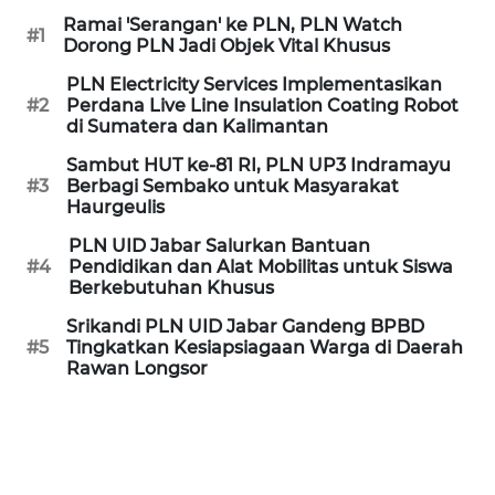
Ramai 'Serangan' ke PLN, PLN Watch
#1
WN
Dorong PLN Jadi Objek Vital Khusus
PURWAKARTA
PLN Electricity Services Implementasikan
#2
Perdana Live Line Insulation Coating Robot
WN
di Sumatera dan Kalimantan
PRIANGAN
Sambut HUT ke-81 RI, PLN UP3 Indramayu
TIMUR
#3
Berbagi Sembako untuk Masyarakat
Haurgeulis
WN
PLN UID Jabar Salurkan Bantuan
SEMARANG
#4
Pendidikan dan Alat Mobilitas untuk Siswa
Berkebutuhan Khusus
WN
Srikandi PLN UID Jabar Gandeng BPBD
SOLO
#5
Tingkatkan Kesiapsiagaan Warga di Daerah
Rawan Longsor
WN
BOROBUDUR
WN