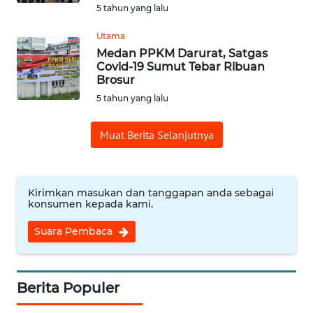
5 tahun yang lalu
WN
Utama
CIREBON
Medan PPKM Darurat, Satgas
Covid-19 Sumut Tebar Ribuan
Brosur
WN
INDRAMAYU
5 tahun yang lalu
WN
Muat Berita Selanjutnya
KUNINGAN
WN
Kirimkan masukan dan tanggapan anda sebagai
MAJALENGKA
konsumen kepada kami.
Suara Pembaca
WN
SUBANG
Berita Populer
WN
SUKABUMI