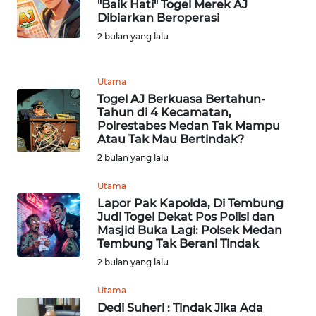
"Baik Hati" Togel Merek AJ
MEDIA
Dibiarkan Beroperasi
SIBER
2 bulan yang lalu
REDAKSI
Utama
Togel AJ Berkuasa Bertahun-
KARIR
Tahun di 4 Kecamatan,
Polrestabes Medan Tak Mampu
Atau Tak Mau Bertindak?
DISCLAIMER
2 bulan yang lalu
Wahana
Utama
News
Regional
Lapor Pak Kapolda, Di Tembung
Judi Togel Dekat Pos Polisi dan
Masjid Buka Lagi: Polsek Medan
WN
Tembung Tak Berani Tindak
SUMUT
2 bulan yang lalu
Utama
WN
JAKARTA
Dedi Suheri : Tindak Jika Ada