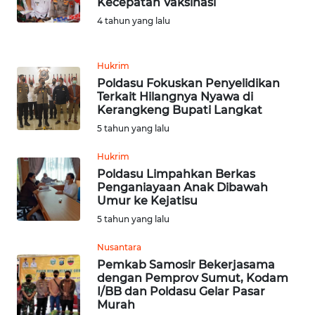
WN
Kecepatan Vaksinasi
PADANG
4 tahun yang lalu
LAWAS
Hukrim
WN
Poldasu Fokuskan Penyelidikan
SUMEDANG
Terkait Hilangnya Nyawa di
Kerangkeng Bupati Langkat
WN
5 tahun yang lalu
CIANJUR
Hukrim
WN
Poldasu Limpahkan Berkas
Penganiayaan Anak Dibawah
KEPULAUAN
Umur ke Kejatisu
SERIBU
5 tahun yang lalu
WN
Nusantara
TANGERANG
Pemkab Samosir Bekerjasama
dengan Pemprov Sumut, Kodam
I/BB dan Poldasu Gelar Pasar
WN
Murah
BINJAI