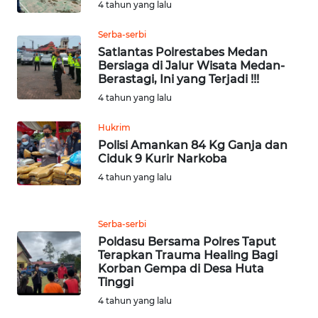
NIAS
4 tahun yang lalu
Serba-serbi
WN
Satlantas Polrestabes Medan
LANGKAT
Bersiaga di Jalur Wisata Medan-
Berastagi, Ini yang Terjadi !!!
WN
4 tahun yang lalu
TAPANULI
SELATAN
Hukrim
Polisi Amankan 84 Kg Ganja dan
Ciduk 9 Kurir Narkoba
WN
TANJUNG
4 tahun yang lalu
LESUNG
Serba-serbi
WN
Poldasu Bersama Polres Taput
KARO
Terapkan Trauma Healing Bagi
Korban Gempa di Desa Huta
WN
Tinggi
SIMALUNGUN
4 tahun yang lalu