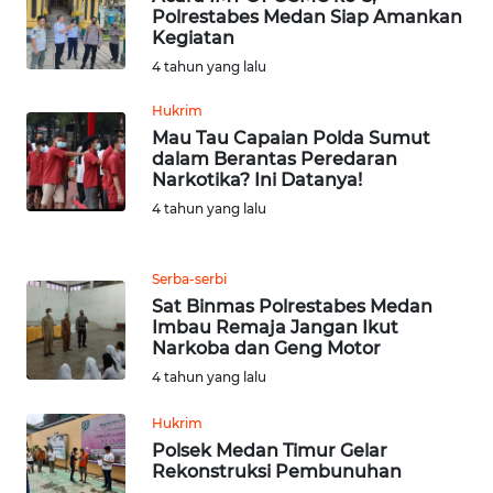
Polrestabes Medan Siap Amankan
Kegiatan
WN
SULUT
4 tahun yang lalu
Hukrim
WN
Mau Tau Capaian Polda Sumut
MALUKU
dalam Berantas Peredaran
Narkotika? Ini Datanya!
WN
4 tahun yang lalu
MALUT
Serba-serbi
WN
Sat Binmas Polrestabes Medan
DAIRI
Imbau Remaja Jangan Ikut
Narkoba dan Geng Motor
WN
4 tahun yang lalu
DANAU
TOBA
Hukrim
Polsek Medan Timur Gelar
Rekonstruksi Pembunuhan
WN