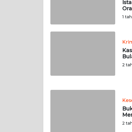
Ist
WN
Or
RIAU
1 ta
WN
SERAMBI
Kri
WN
Kas
JAMBI
Bul
2 ta
WN
SULTRA
WN
NTB
Kes
Buk
WN
Men
SULTENG
2 ta