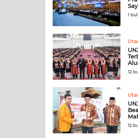
Say
REDAKSI
1 bu
KARIR
Ut
DISCLAIMER
UNJ
Ter
Wahana
Alu
News
12 b
Regional
WN
Ut
SUMUT
UNJ
Bea
WN
Ma
JAKARTA
12 b
WN