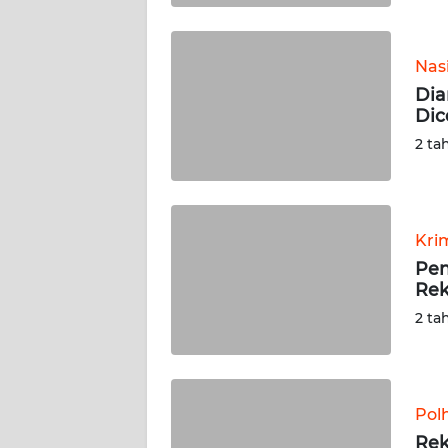
WN
SULBAR
Nas
WN
Dia
BABEL
Dic
2 ta
WN
SUMBAR
WN
Kri
SUMSEL
Pen
Rek
WN
2 ta
BENGKULU
WN
LAMPUNG
Pol
Rek
WN