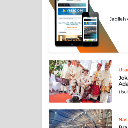
OPINI
Informasi
Jadilah
INDEKS
BERITA
KONTAK
KAMI
Ut
INFO
IKLAN
Jok
Ada
TENTANG
1 bu
KAMI
PEDOMAN
MEDIA
Nas
SIBER
Pra