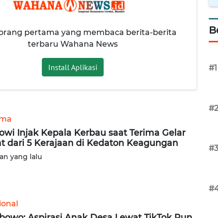
B
 orang pertama yang membaca berita-berita
terbaru Wahana News
Install Aplikasi
#1
#
ama
owi Injak Kepala Kerbau saat Terima Gelar
t dari 5 Kerajaan di Kedaton Keagungan
#
lan yang lalu
#
ional
bowo: Aspirasi Anak Desa Lewat TikTok Pun