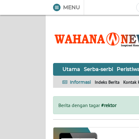
MENU
WAHANA
Tutup
TV
UTAMA
SERBA-
Utama
Serba-serbi
Peristiw
SERBI
Informasi
Indeks Berita
Kontak 
PERISTIWA
TOKOH
Berita dengan tagar
#rektor
OPINI