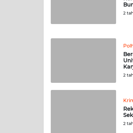
Bun
JATENG
2 ta
WN
NUSANTARA
WN
Pol
JOGJA
Ber
Uni
WN
Ka
JATIM
2 ta
WN
BALI
Kri
Rek
WN
Sek
KALBAR
2 ta
WN