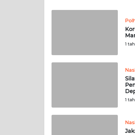
JABAR
WN
Pol
BANTEN
Kor
Man
WN
1 ta
NTT
WN
Nas
KEPRI
Sil
Pem
WN
De
PAPUA
1 ta
WN
PAPUA
BARAT
Nas
Jak