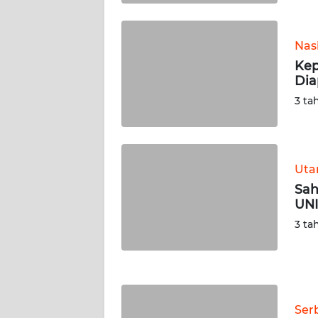
KALTENG
Nas
WN
KALTARA
Kep
Dia
3 ta
WN
KALSEL
WN
KALTIM
Ut
Sah
UNI
WN
SULSEL
3 ta
WN
GORONTALO
Ser
WN