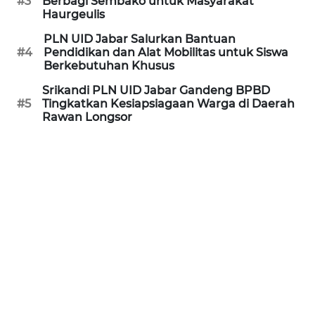
#3
Berbagi Sembako untuk Masyarakat
NIAS
Haurgeulis
PLN UID Jabar Salurkan Bantuan
WN
#4
Pendidikan dan Alat Mobilitas untuk Siswa
LANGKAT
Berkebutuhan Khusus
Srikandi PLN UID Jabar Gandeng BPBD
WN
#5
Tingkatkan Kesiapsiagaan Warga di Daerah
TAPANULI
Rawan Longsor
SELATAN
WN
TANJUNG
LESUNG
WN
KARO
WN
SIMALUNGUN