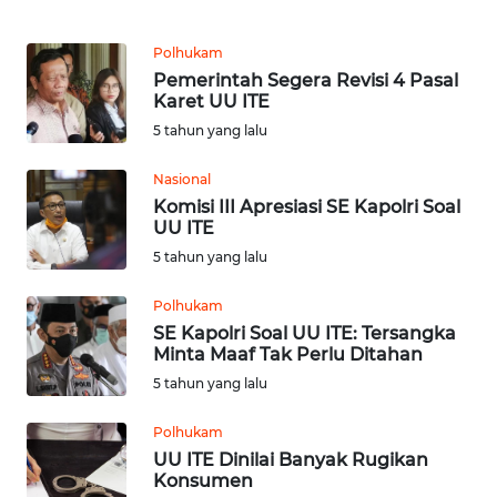
WN
Polhukam
JABAR
Pemerintah Segera Revisi 4 Pasal
Karet UU ITE
WN
5 tahun yang lalu
BANTEN
Nasional
Komisi III Apresiasi SE Kapolri Soal
WN
UU ITE
NTT
5 tahun yang lalu
WN
Polhukam
KEPRI
SE Kapolri Soal UU ITE: Tersangka
Minta Maaf Tak Perlu Ditahan
WN
5 tahun yang lalu
PAPUA
Polhukam
WN
UU ITE Dinilai Banyak Rugikan
PAPUA
Konsumen