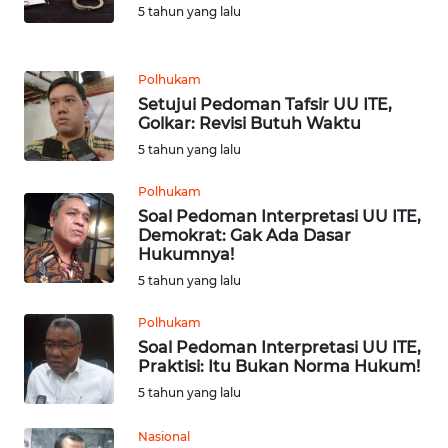
BARAT
5 tahun yang lalu
WN
RIAU
Polhukam
Setujui Pedoman Tafsir UU ITE,
Golkar: Revisi Butuh Waktu
WN
5 tahun yang lalu
SERAMBI
Polhukam
WN
Soal Pedoman Interpretasi UU ITE,
JAMBI
Demokrat: Gak Ada Dasar
Hukumnya!
WN
5 tahun yang lalu
SULTRA
Polhukam
Soal Pedoman Interpretasi UU ITE,
WN
Praktisi: Itu Bukan Norma Hukum!
NTB
5 tahun yang lalu
WN
Nasional