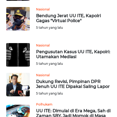
Nasional
WN
Bendung Jerat UU ITE, Kapolri
JATENG
Gagas "Virtual Police"
5 tahun yang lalu
WN
NUSANTARA
Nasional
WN
Pengusutan Kasus UU ITE, Kapolri:
Utamakan Mediasi
JOGJA
5 tahun yang lalu
WN
Nasional
JATIM
Dukung Revisi, Pimpinan DPR
Jenuh UU ITE Dipakai Saling Lapor
WN
5 tahun yang lalu
BALI
Polhukam
WN
UU ITE: Dimulai di Era Mega, Sah di
KALBAR
Zaman SBY, Jadi Momok di Masa