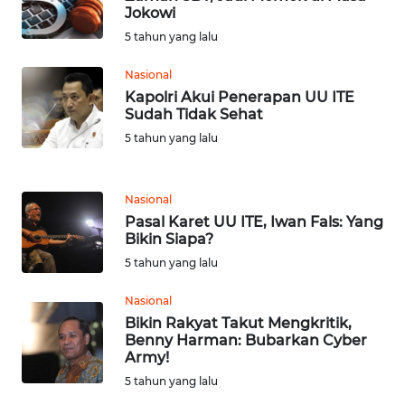
Jokowi
5 tahun yang lalu
WN
KALTENG
Nasional
Kapolri Akui Penerapan UU ITE
WN
Sudah Tidak Sehat
KALTARA
5 tahun yang lalu
WN
KALSEL
Nasional
Pasal Karet UU ITE, Iwan Fals: Yang
Bikin Siapa?
WN
KALTIM
5 tahun yang lalu
Nasional
WN
Bikin Rakyat Takut Mengkritik,
SULSEL
Benny Harman: Bubarkan Cyber
Army!
WN
5 tahun yang lalu
GORONTALO