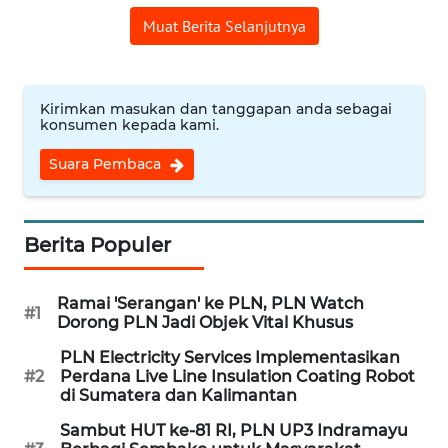
Muat Berita Selanjutnya
WN
SULUT
Kirimkan masukan dan tanggapan anda sebagai
WN
konsumen kepada kami.
MALUKU
Suara Pembaca
WN
MALUT
Berita Populer
WN
DAIRI
Ramai 'Serangan' ke PLN, PLN Watch
#1
Dorong PLN Jadi Objek Vital Khusus
WN
PLN Electricity Services Implementasikan
DANAU
#2
Perdana Live Line Insulation Coating Robot
TOBA
di Sumatera dan Kalimantan
Sambut HUT ke-81 RI, PLN UP3 Indramayu
WN