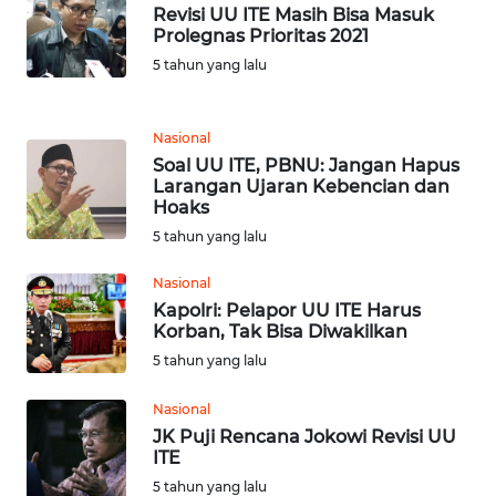
SULTENG
Revisi UU ITE Masih Bisa Masuk
Prolegnas Prioritas 2021
WN
5 tahun yang lalu
SULBAR
Nasional
WN
BABEL
Soal UU ITE, PBNU: Jangan Hapus
Larangan Ujaran Kebencian dan
Hoaks
WN
5 tahun yang lalu
SUMBAR
Nasional
WN
Kapolri: Pelapor UU ITE Harus
SUMSEL
Korban, Tak Bisa Diwakilkan
5 tahun yang lalu
WN
BENGKULU
Nasional
JK Puji Rencana Jokowi Revisi UU
ITE
WN
5 tahun yang lalu
LAMPUNG