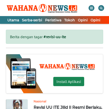
Utama
Serba-serbi
Peristiwa
Tokoh
Opini
Opini
In
WAHANA
Tutup
TV
Berita dengan tagar
#revisi-uu-ite
UTAMA
SERBA-
SERBI
PERISTIWA
Install Aplikasi
TOKOH
Nasional
Revisi UU ITE Jilid II Resmi Berlaku,
OPINI