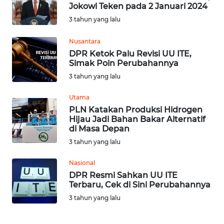
Jokowi Teken pada 2 Januari 2024
3 tahun yang lalu
OPINI
Nusantara
Informasi
DPR Ketok Palu Revisi UU ITE,
Simak Poin Perubahannya
INDEKS
3 tahun yang lalu
BERITA
Utama
PLN Katakan Produksi Hidrogen
KONTAK
Hijau Jadi Bahan Bakar Alternatif
KAMI
di Masa Depan
3 tahun yang lalu
INFO
IKLAN
Nasional
DPR Resmi Sahkan UU ITE
Terbaru, Cek di Sini Perubahannya
TENTANG
KAMI
3 tahun yang lalu
PEDOMAN