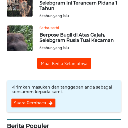
Selebgram Ini Terancam Pidana 1
Tahun
OPINI
5 tahun yang lalu
Serba-serbi
Informasi
Berpose Bugil di Atas Gajah,
Selebgram Rusia Tuai Kecaman
INDEKS
5 tahun yang lalu
BERITA
Muat Berita Selanjutnya
KONTAK
KAMI
INFO
Kirimkan masukan dan tanggapan anda sebagai
IKLAN
konsumen kepada kami.
Suara Pembaca
TENTANG
KAMI
Berita Populer
PEDOMAN