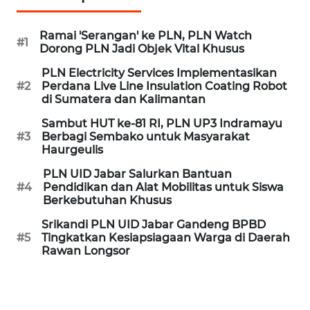
MEDIA
SIBER
Ramai 'Serangan' ke PLN, PLN Watch
#1
Dorong PLN Jadi Objek Vital Khusus
REDAKSI
PLN Electricity Services Implementasikan
#2
Perdana Live Line Insulation Coating Robot
di Sumatera dan Kalimantan
KARIR
Sambut HUT ke-81 RI, PLN UP3 Indramayu
#3
Berbagi Sembako untuk Masyarakat
DISCLAIMER
Haurgeulis
Wahana
PLN UID Jabar Salurkan Bantuan
News
#4
Pendidikan dan Alat Mobilitas untuk Siswa
Regional
Berkebutuhan Khusus
Srikandi PLN UID Jabar Gandeng BPBD
WN
#5
Tingkatkan Kesiapsiagaan Warga di Daerah
SUMUT
Rawan Longsor
WN
JAKARTA