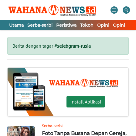
Utama
Serba-serbi
Peristiwa
Tokoh
Opini
Opini
In
WAHANA
Tutup
TV
Berita dengan tagar
#selebgram-rusia
UTAMA
SERBA-
SERBI
PERISTIWA
Install Aplikasi
TOKOH
Serba-serbi
Foto Tanpa Busana Depan Gereja,
OPINI