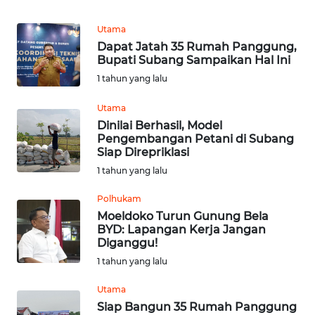
Utama
WN
KALTENG
Dapat Jatah 35 Rumah Panggung,
Bupati Subang Sampaikan Hal Ini
1 tahun yang lalu
WN
KALTARA
Utama
Dinilai Berhasil, Model
WN
Pengembangan Petani di Subang
KALSEL
Siap Direpriklasi
1 tahun yang lalu
WN
Polhukam
KALTIM
Moeldoko Turun Gunung Bela
BYD: Lapangan Kerja Jangan
WN
Diganggu!
SULSEL
1 tahun yang lalu
Utama
WN
GORONTALO
Siap Bangun 35 Rumah Panggung