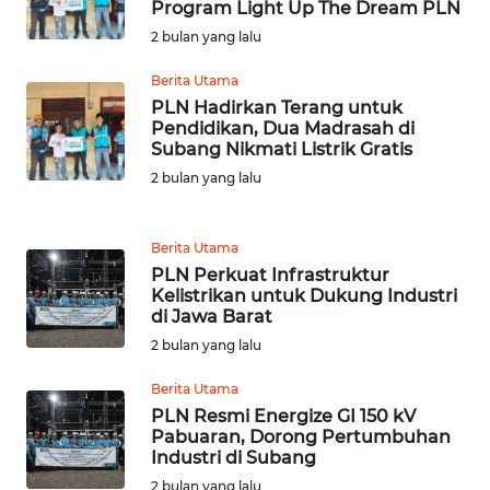
Program Light Up The Dream PLN
2 bulan yang lalu
WN
JABAR
Berita Utama
PLN Hadirkan Terang untuk
WN
Pendidikan, Dua Madrasah di
BANTEN
Subang Nikmati Listrik Gratis
2 bulan yang lalu
WN
NTT
Berita Utama
PLN Perkuat Infrastruktur
WN
Kelistrikan untuk Dukung Industri
KEPRI
di Jawa Barat
2 bulan yang lalu
WN
PAPUA
Berita Utama
PLN Resmi Energize GI 150 kV
Pabuaran, Dorong Pertumbuhan
WN
Industri di Subang
PAPUA
2 bulan yang lalu