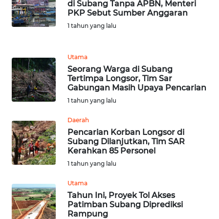
di Subang Tanpa APBN, Menteri
PKP Sebut Sumber Anggaran
WN
1 tahun yang lalu
SULUT
WN
Utama
MALUKU
Seorang Warga di Subang
Tertimpa Longsor, Tim Sar
Gabungan Masih Upaya Pencarian
WN
1 tahun yang lalu
MALUT
Daerah
WN
Pencarian Korban Longsor di
DAIRI
Subang Dilanjutkan, Tim SAR
Kerahkan 85 Personel
1 tahun yang lalu
WN
DANAU
Utama
TOBA
Tahun Ini, Proyek Tol Akses
Patimban Subang Diprediksi
WN
Rampung