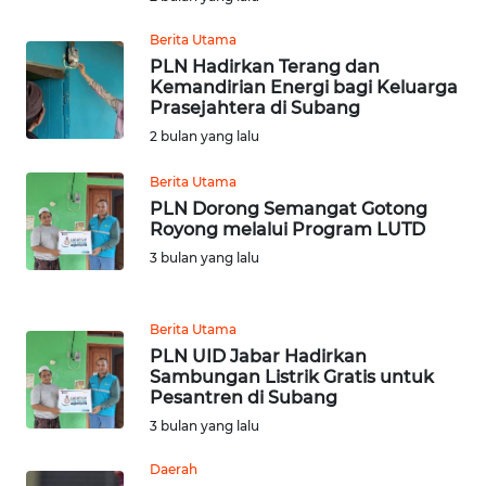
BARAT
Berita Utama
WN
PLN Hadirkan Terang dan
RIAU
Kemandirian Energi bagi Keluarga
Prasejahtera di Subang
2 bulan yang lalu
WN
SERAMBI
Berita Utama
PLN Dorong Semangat Gotong
WN
Royong melalui Program LUTD
JAMBI
3 bulan yang lalu
WN
SULTRA
Berita Utama
PLN UID Jabar Hadirkan
Sambungan Listrik Gratis untuk
WN
Pesantren di Subang
NTB
3 bulan yang lalu
WN
Daerah