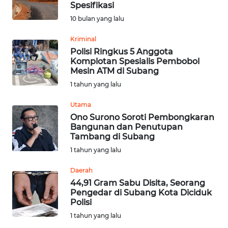
Spesifikasi
10 bulan yang lalu
WN
JATENG
Kriminal
Polisi Ringkus 5 Anggota
Komplotan Spesialis Pembobol
WN
Mesin ATM di Subang
NUSANTARA
1 tahun yang lalu
WN
Utama
JOGJA
Ono Surono Soroti Pembongkaran
Bangunan dan Penutupan
Tambang di Subang
WN
JATIM
1 tahun yang lalu
Daerah
WN
44,91 Gram Sabu Disita, Seorang
BALI
Pengedar di Subang Kota Diciduk
Polisi
WN
1 tahun yang lalu
KALBAR