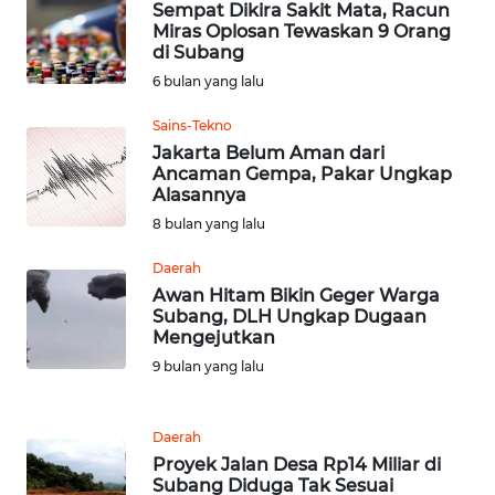
SULTENG
Sempat Dikira Sakit Mata, Racun
Miras Oplosan Tewaskan 9 Orang
di Subang
WN
SULBAR
6 bulan yang lalu
Sains-Tekno
WN
Jakarta Belum Aman dari
BABEL
Ancaman Gempa, Pakar Ungkap
Alasannya
WN
8 bulan yang lalu
SUMBAR
Daerah
Awan Hitam Bikin Geger Warga
WN
Subang, DLH Ungkap Dugaan
SUMSEL
Mengejutkan
9 bulan yang lalu
WN
BENGKULU
Daerah
Proyek Jalan Desa Rp14 Miliar di
WN
Subang Diduga Tak Sesuai
LAMPUNG