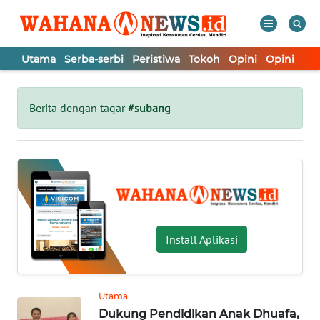
Utama
Serba-serbi
Peristiwa
Tokoh
Opini
Opini
In
WAHANA
Tutup
TV
Berita dengan tagar
#subang
UTAMA
SERBA-
SERBI
PERISTIWA
Install Aplikasi
TOKOH
Utama
Dukung Pendidikan Anak Dhuafa,
OPINI