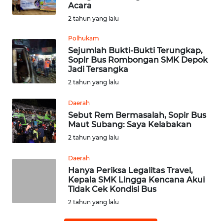
WN
Acara
PADANG
2 tahun yang lalu
LAWAS
Polhukam
WN
Sejumlah Bukti-Bukti Terungkap,
SUMEDANG
Sopir Bus Rombongan SMK Depok
Jadi Tersangka
2 tahun yang lalu
WN
CIANJUR
Daerah
Sebut Rem Bermasalah, Sopir Bus
WN
Maut Subang: Saya Kelabakan
KEPULAUAN
2 tahun yang lalu
SERIBU
Daerah
WN
Hanya Periksa Legalitas Travel,
TANGERANG
Kepala SMK Lingga Kencana Akui
Tidak Cek Kondisi Bus
2 tahun yang lalu
WN
BINJAI