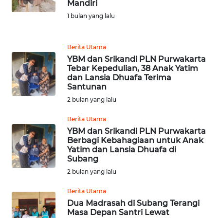
Mandiri
MEDIA
1 bulan yang lalu
SIBER
REDAKSI
Berita Utama
YBM dan Srikandi PLN Purwakarta
Tebar Kepedulian, 38 Anak Yatim
KARIR
dan Lansia Dhuafa Terima
Santunan
DISCLAIMER
2 bulan yang lalu
Berita Utama
Wahana
News
YBM dan Srikandi PLN Purwakarta
Regional
Berbagi Kebahagiaan untuk Anak
Yatim dan Lansia Dhuafa di
Subang
WN
2 bulan yang lalu
SUMUT
Berita Utama
WN
Dua Madrasah di Subang Terangi
JAKARTA
Masa Depan Santri Lewat