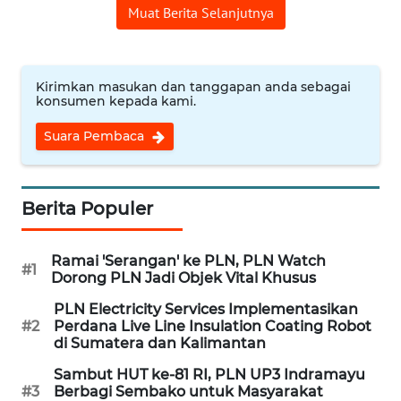
Muat Berita Selanjutnya
WN
CIREBON
Kirimkan masukan dan tanggapan anda sebagai
konsumen kepada kami.
WN
INDRAMAYU
Suara Pembaca
WN
KUNINGAN
Berita Populer
WN
MAJALENGKA
Ramai 'Serangan' ke PLN, PLN Watch
#1
Dorong PLN Jadi Objek Vital Khusus
WN
PLN Electricity Services Implementasikan
SUBANG
#2
Perdana Live Line Insulation Coating Robot
di Sumatera dan Kalimantan
WN
Sambut HUT ke-81 RI, PLN UP3 Indramayu
SUKABUMI
#3
Berbagi Sembako untuk Masyarakat