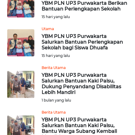
YBM PLN UP3 Purwakarta Berikan
Bantuan Perlengkapan Sekolah
OPINI
15 hari yang lalu
Utama
Informasi
YBM PLN UP3 Purwakarta
Salurkan Bantuan Perlengkapan
INDEKS
Sekolah bagi Siswa Dhuafa
BERITA
15 hari yang lalu
KONTAK
Berita Utama
KAMI
YBM PLN UP3 Purwakarta
Salurkan Bantuan Kaki Palsu,
Dukung Penyandang Disabilitas
INFO
Lebih Mandiri
IKLAN
1 bulan yang lalu
TENTANG
Berita Utama
KAMI
YBM PLN UP3 Purwakarta
Salurkan Bantuan Kaki Palsu,
Bantu Warga Subang Kembali
PEDOMAN