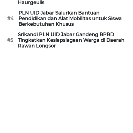
Haurgeulis
WN
PLN UID Jabar Salurkan Bantuan
PURWAKARTA
#4
Pendidikan dan Alat Mobilitas untuk Siswa
Berkebutuhan Khusus
WN
Srikandi PLN UID Jabar Gandeng BPBD
PRIANGAN
#5
Tingkatkan Kesiapsiagaan Warga di Daerah
TIMUR
Rawan Longsor
WN
SEMARANG
WN
SOLO
WN
BOROBUDUR
WN