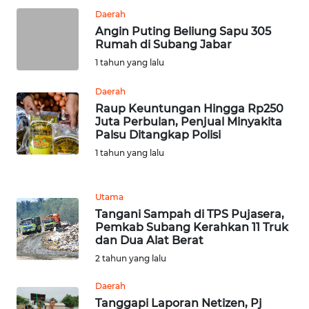
WN
Daerah
LABUHANBATU
Angin Puting Beliung Sapu 305
Rumah di Subang Jabar
1 tahun yang lalu
WN
TAPANULI
Daerah
TENGAH
Raup Keuntungan Hingga Rp250
Juta Perbulan, Penjual Minyakita
WN DELI
Palsu Ditangkap Polisi
SERDANG
1 tahun yang lalu
WN
TEBING
Utama
TINGGI
Tangani Sampah di TPS Pujasera,
Pemkab Subang Kerahkan 11 Truk
dan Dua Alat Berat
WN
2 tahun yang lalu
PAKPAK
Daerah
WN
Tanggapi Laporan Netizen, Pj