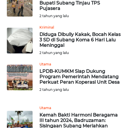
KARAWANG
Bupati Subang Tinjau TPS
Pujasera
2 tahun yang lalu
WN
BEKASI
Kriminal
Diduga Dibully Kakak, Bocah Kelas
WN
3 SD di Subang Koma 6 Hari Lalu
BOGOR
Meninggal
2 tahun yang lalu
WN
Utama
DEPOK
LPDB-KUMKM Siap Dukung
Program Pemerintah Mendatang
WN
Perkuat Peran Koperasi Unit Desa
TAPANULI
2 tahun yang lalu
UTARA
WN
Utama
SAMOSIR
Kemah Bakti Harmoni Beragama
III tahun 2024, Badruzaman:
Sisingaan Subang Meriahkan