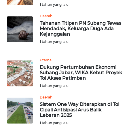
NIAS
1 tahun yang lalu
Daerah
WN
LANGKAT
Tahanan Titipan PN Subang Tewas
Mendadak, Keluarga Duga Ada
Kejanggalan
WN
1 tahun yang lalu
TAPANULI
SELATAN
Utama
WN
Dukung Pertumbuhan Ekonomi
TANJUNG
Subang Jabar, WIKA Kebut Proyek
LESUNG
Tol Akses Patimban
1 tahun yang lalu
WN
Daerah
KARO
Sistem One Way Diterapkan di Tol
Cipali Antisipasi Arus Balik
WN
Lebaran 2025
SIMALUNGUN
1 tahun yang lalu