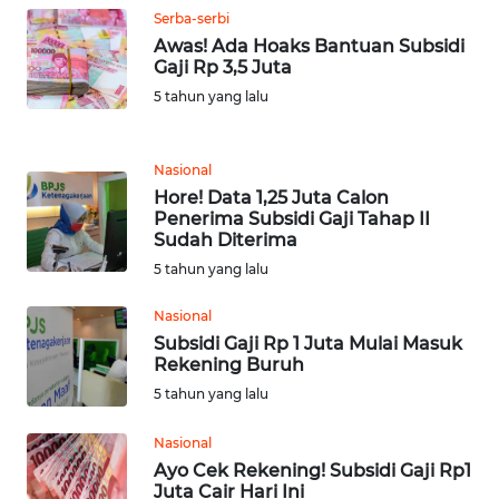
BARAT
Serba-serbi
Awas! Ada Hoaks Bantuan Subsidi
WN
Gaji Rp 3,5 Juta
RIAU
5 tahun yang lalu
WN
SERAMBI
Nasional
Hore! Data 1,25 Juta Calon
Penerima Subsidi Gaji Tahap II
WN
Sudah Diterima
JAMBI
5 tahun yang lalu
WN
Nasional
SULTRA
Subsidi Gaji Rp 1 Juta Mulai Masuk
Rekening Buruh
WN
5 tahun yang lalu
NTB
Nasional
Ayo Cek Rekening! Subsidi Gaji Rp1
WN
Juta Cair Hari Ini