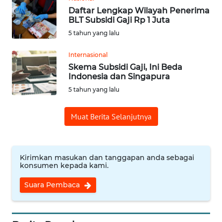
Daftar Lengkap Wilayah Penerima
BLT Subsidi Gaji Rp 1 Juta
WN
5 tahun yang lalu
JATENG
Internasional
WN
Skema Subsidi Gaji, Ini Beda
NUSANTARA
Indonesia dan Singapura
5 tahun yang lalu
WN
JOGJA
Muat Berita Selanjutnya
WN
JATIM
Kirimkan masukan dan tanggapan anda sebagai
konsumen kepada kami.
WN
BALI
Suara Pembaca
WN
KALBAR