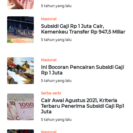
SULTENG
5 tahun yang lalu
WN
Nasional
SULBAR
Subsidi Gaji Rp 1 Juta Cair,
Kemenkeu Transfer Rp 947,5 Miliar
WN
5 tahun yang lalu
BABEL
WN
Nasional
SUMBAR
Ini Bocoran Pencairan Subsidi Gaji
Rp 1 Juta
5 tahun yang lalu
WN
SUMSEL
Serba-serbi
Cair Awal Agustus 2021, Kriteria
WN
Terbaru Penerima Subsidi Gaji Rp1
BENGKULU
Juta
5 tahun yang lalu
WN
LAMPUNG
Nasional