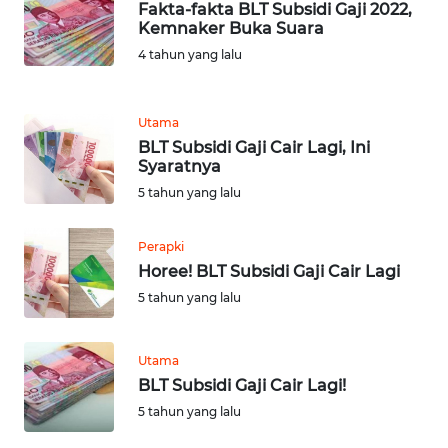
Fakta-fakta BLT Subsidi Gaji 2022,
Kemnaker Buka Suara
WN
4 tahun yang lalu
JABAR
WN
Utama
BANTEN
BLT Subsidi Gaji Cair Lagi, Ini
Syaratnya
WN
5 tahun yang lalu
NTT
Perapki
WN
Horee! BLT Subsidi Gaji Cair Lagi
KEPRI
5 tahun yang lalu
WN
PAPUA
Utama
BLT Subsidi Gaji Cair Lagi!
WN
5 tahun yang lalu
PAPUA