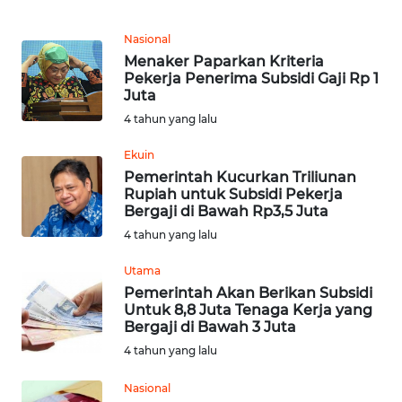
MEDIA
SIBER
Nasional
Menaker Paparkan Kriteria
Pekerja Penerima Subsidi Gaji Rp 1
REDAKSI
Juta
4 tahun yang lalu
KARIR
Ekuin
Pemerintah Kucurkan Triliunan
DISCLAIMER
Rupiah untuk Subsidi Pekerja
Bergaji di Bawah Rp3,5 Juta
Wahana
4 tahun yang lalu
News
Regional
Utama
Pemerintah Akan Berikan Subsidi
WN
Untuk 8,8 Juta Tenaga Kerja yang
SUMUT
Bergaji di Bawah 3 Juta
4 tahun yang lalu
WN
Nasional
JAKARTA