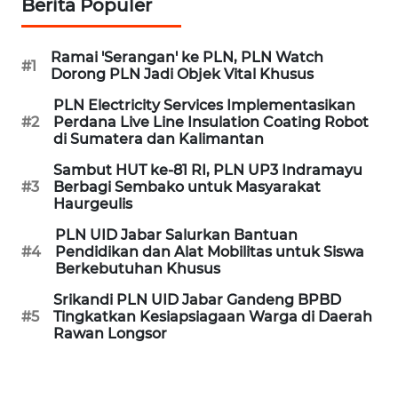
Berita Populer
WN
Ramai 'Serangan' ke PLN, PLN Watch
KALTENG
#1
Dorong PLN Jadi Objek Vital Khusus
PLN Electricity Services Implementasikan
WN
#2
Perdana Live Line Insulation Coating Robot
KALTARA
di Sumatera dan Kalimantan
Sambut HUT ke-81 RI, PLN UP3 Indramayu
WN
#3
Berbagi Sembako untuk Masyarakat
KALSEL
Haurgeulis
PLN UID Jabar Salurkan Bantuan
WN
#4
Pendidikan dan Alat Mobilitas untuk Siswa
KALTIM
Berkebutuhan Khusus
Srikandi PLN UID Jabar Gandeng BPBD
WN
#5
Tingkatkan Kesiapsiagaan Warga di Daerah
SULSEL
Rawan Longsor
WN
GORONTALO