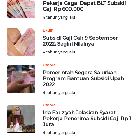
Pekerja Gagal Dapat BLT Subsidi
Gaji Rp 600.000
OPINI
4 tahun yang lalu
Ekuin
Informasi
Subsidi Gaji Cair 9 September
2022, Segini Nilainya
INDEKS
4 tahun yang lalu
BERITA
Utama
KONTAK
Pemerintah Segera Salurkan
KAMI
Program Bantuan Subsidi Upah
2022
INFO
4 tahun yang lalu
IKLAN
Utama
Ida Fauziyah Jelaskan Syarat
TENTANG
Pekerja Penerima Subsidi Gaji Rp 1
KAMI
Juta
4 tahun yang lalu
PEDOMAN