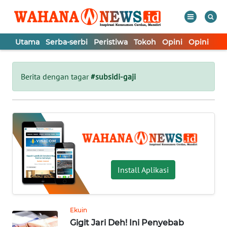
Utama
Serba-serbi
Peristiwa
Tokoh
Opini
Opini
In
WAHANA
Tutup
TV
Berita dengan tagar
#subsidi-gaji
UTAMA
SERBA-
SERBI
PERISTIWA
Install Aplikasi
TOKOH
Ekuin
Gigit Jari Deh! Ini Penyebab
OPINI