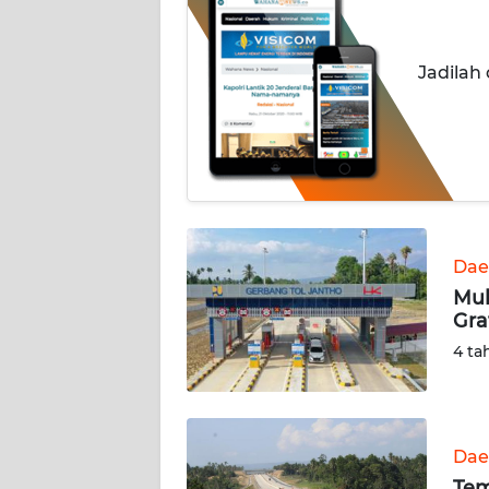
OPINI
Informasi
Jadilah
INDEKS
BERITA
KONTAK
KAMI
Dae
INFO
IKLAN
Mul
Gra
TENTANG
4 ta
KAMI
PEDOMAN
MEDIA
Dae
SIBER
Tem