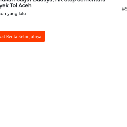
yek Tol Aceh
#
hun yang lalu
at Berita Selanjutnya