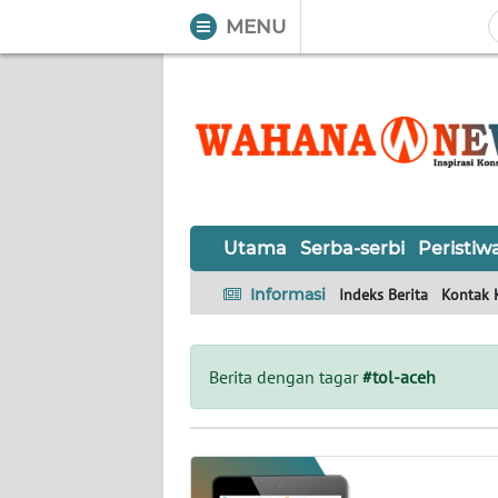
MENU
WAHANA
Tutup
TV
UTAMA
SERBA-
Utama
Serba-serbi
Peristiw
SERBI
Informasi
Indeks Berita
Kontak 
PERISTIWA
TOKOH
Berita dengan tagar
#tol-aceh
OPINI