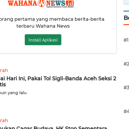
B
 orang pertama yang membaca berita-berita
terbaru Wahana News
Install Aplikasi
#1
#
rah
ai Hari Ini, Pakai Tol Sigli-Banda Aceh Seksi 2
tis
#
hun yang lalu
#
rah
ukan Cagar Budaya, HK Stop Sementara