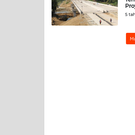
Pro
REDAKSI
5 ta
KARIR
Mu
DISCLAIMER
Wahana
News
Regional
WN
SUMUT
WN
JAKARTA
WN