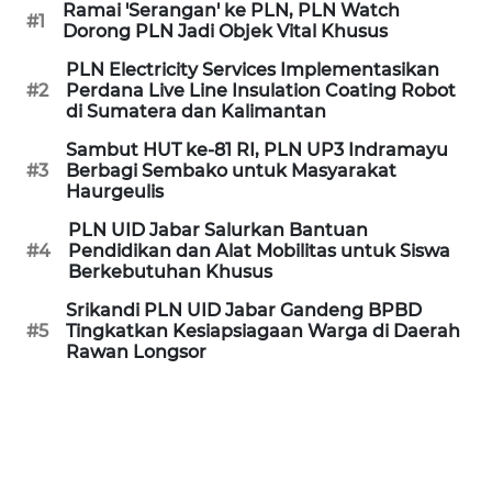
Ramai 'Serangan' ke PLN, PLN Watch
#1
Dorong PLN Jadi Objek Vital Khusus
WN
CIREBON
PLN Electricity Services Implementasikan
#2
Perdana Live Line Insulation Coating Robot
di Sumatera dan Kalimantan
WN
INDRAMAYU
Sambut HUT ke-81 RI, PLN UP3 Indramayu
#3
Berbagi Sembako untuk Masyarakat
Haurgeulis
WN
PLN UID Jabar Salurkan Bantuan
KUNINGAN
#4
Pendidikan dan Alat Mobilitas untuk Siswa
Berkebutuhan Khusus
WN
Srikandi PLN UID Jabar Gandeng BPBD
MAJALENGKA
#5
Tingkatkan Kesiapsiagaan Warga di Daerah
Rawan Longsor
WN
SUBANG
WN
SUKABUMI