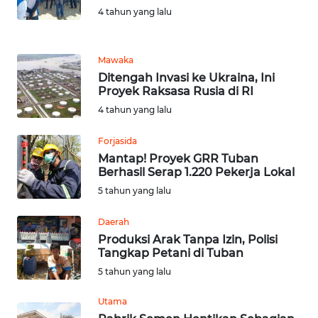
4 tahun yang lalu
WN
LABUHANBATU
Mawaka
WN
Ditengah Invasi ke Ukraina, Ini
TAPANULI
Proyek Raksasa Rusia di RI
TENGAH
4 tahun yang lalu
WN DELI
Forjasida
SERDANG
Mantap! Proyek GRR Tuban
Berhasil Serap 1.220 Pekerja Lokal
WN
5 tahun yang lalu
TEBING
TINGGI
Daerah
Produksi Arak Tanpa Izin, Polisi
Tangkap Petani di Tuban
WN
PAKPAK
5 tahun yang lalu
Utama
WN