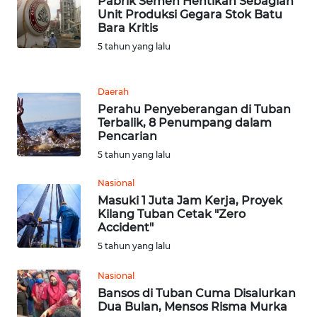
Pabrik Semen Hentikan Sebagian
KARAWANG
Unit Produksi Gegara Stok Batu
Bara Kritis
WN
5 tahun yang lalu
BEKASI
Daerah
WN
Perahu Penyeberangan di Tuban
BOGOR
Terbalik, 8 Penumpang dalam
Pencarian
WN
5 tahun yang lalu
DEPOK
Nasional
WN
Masuki 1 Juta Jam Kerja, Proyek
Kilang Tuban Cetak "Zero
TAPANULI
Accident"
UTARA
5 tahun yang lalu
WN
Nasional
SAMOSIR
Bansos di Tuban Cuma Disalurkan
Dua Bulan, Mensos Risma Murka