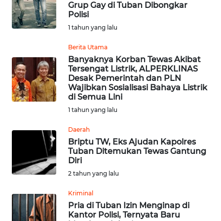
Grup Gay di Tuban Dibongkar
Polisi
OPINI
1 tahun yang lalu
Berita Utama
Informasi
Banyaknya Korban Tewas Akibat
Tersengat Listrik, ALPERKLINAS
INDEKS
Desak Pemerintah dan PLN
BERITA
Wajibkan Sosialisasi Bahaya Listrik
di Semua Lini
KONTAK
1 tahun yang lalu
KAMI
Daerah
Briptu TW, Eks Ajudan Kapolres
INFO
Tuban Ditemukan Tewas Gantung
IKLAN
Diri
2 tahun yang lalu
TENTANG
KAMI
Kriminal
Pria di Tuban Izin Menginap di
Kantor Polisi, Ternyata Baru
PEDOMAN