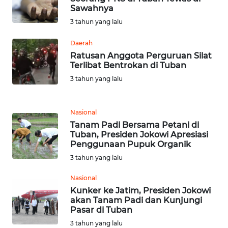
BARAT
Sawahnya
3 tahun yang lalu
WN
RIAU
Daerah
Ratusan Anggota Perguruan Silat
Terlibat Bentrokan di Tuban
WN
SERAMBI
3 tahun yang lalu
WN
Nasional
JAMBI
Tanam Padi Bersama Petani di
Tuban, Presiden Jokowi Apresiasi
WN
Penggunaan Pupuk Organik
SULTRA
3 tahun yang lalu
Nasional
WN
NTB
Kunker ke Jatim, Presiden Jokowi
akan Tanam Padi dan Kunjungi
Pasar di Tuban
WN
3 tahun yang lalu