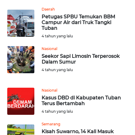
SULTENG
Daerah
WN
Petugas SPBU Temukan BBM
SULBAR
Campur Air dari Truk Tangki
Tuban
4 tahun yang lalu
WN
BABEL
Nasional
Seekor Sapi Limosin Terperosok
WN
Dalam Sumur
SUMBAR
4 tahun yang lalu
WN
SUMSEL
Nasional
Kasus DBD di Kabupaten Tuban
Terus Bertambah
WN
BENGKULU
4 tahun yang lalu
Semarang
WN
Kisah Suwarno, 14 Kali Masuk
LAMPUNG