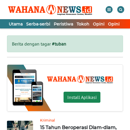
Utama
Serba-serbi
Peristiwa
Tokoh
Opini
Opini
In
WAHANA
Tutup
TV
Berita dengan tagar
#tuban
UTAMA
SERBA-
SERBI
PERISTIWA
Install Aplikasi
TOKOH
Kriminal
15 Tahun Beroperasi Diam-diam,
OPINI