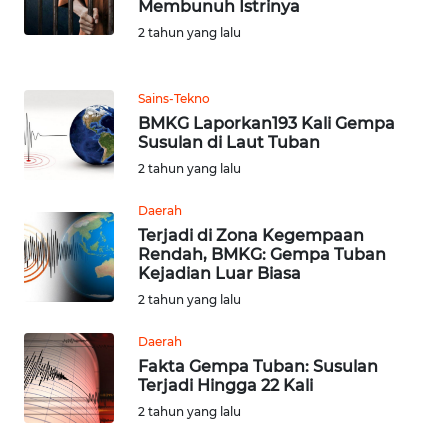
Membunuh Istrinya
MEDIA
2 tahun yang lalu
SIBER
REDAKSI
Sains-Tekno
BMKG Laporkan193 Kali Gempa
Susulan di Laut Tuban
KARIR
2 tahun yang lalu
DISCLAIMER
Daerah
Terjadi di Zona Kegempaan
Wahana
Rendah, BMKG: Gempa Tuban
News
Kejadian Luar Biasa
Regional
2 tahun yang lalu
WN
Daerah
SUMUT
Fakta Gempa Tuban: Susulan
Terjadi Hingga 22 Kali
2 tahun yang lalu
WN
JAKARTA