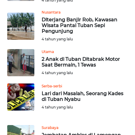
4 tahun yang lalu
Nusantara
WN
Diterjang Banjir Rob, Kawasan
KALTENG
Wisata Pantai Tuban Sepi
Pengunjung
WN
4 tahun yang lalu
KALTARA
Utama
WN
2 Anak di Tuban Ditabrak Motor
KALSEL
Saat Bermain, 1 Tewas
4 tahun yang lalu
WN
Serba-serbi
KALTIM
Lari dari Masalah, Seorang Kades
di Tuban Nyabu
WN
4 tahun yang lalu
SULSEL
WN
Surabaya
GORONTALO