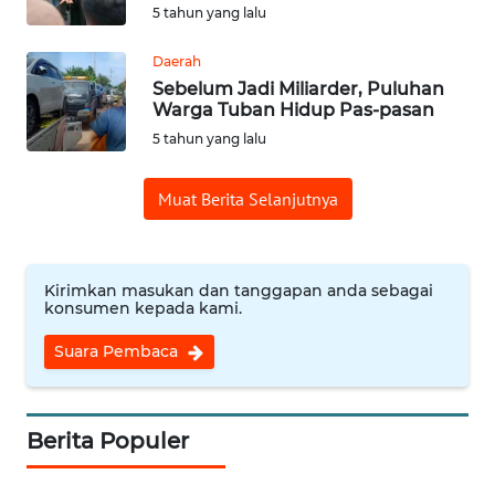
WN
5 tahun yang lalu
PADANG
LAWAS
Daerah
Sebelum Jadi Miliarder, Puluhan
WN
Warga Tuban Hidup Pas-pasan
SUMEDANG
5 tahun yang lalu
WN
Muat Berita Selanjutnya
CIANJUR
WN
Kirimkan masukan dan tanggapan anda sebagai
KEPULAUAN
konsumen kepada kami.
SERIBU
Suara Pembaca
WN
TANGERANG
Berita Populer
WN
BINJAI