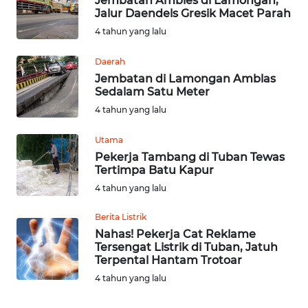
Jembatan Ambles di Lamongan,
Jalur Daendels Gresik Macet Parah
WN
4 tahun yang lalu
SULUT
Daerah
Jembatan di Lamongan Amblas
WN
Sedalam Satu Meter
MALUKU
4 tahun yang lalu
WN
Utama
MALUT
Pekerja Tambang di Tuban Tewas
Tertimpa Batu Kapur
WN
4 tahun yang lalu
DAIRI
Berita Listrik
WN
Nahas! Pekerja Cat Reklame
DANAU
Tersengat Listrik di Tuban, Jatuh
Terpental Hantam Trotoar
TOBA
4 tahun yang lalu
WN