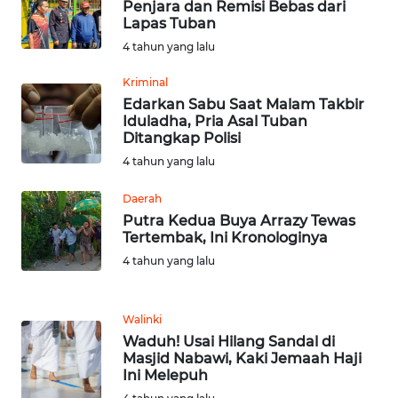
Penjara dan Remisi Bebas dari
Lapas Tuban
WN
4 tahun yang lalu
JATENG
Kriminal
Edarkan Sabu Saat Malam Takbir
WN
Iduladha, Pria Asal Tuban
NUSANTARA
Ditangkap Polisi
4 tahun yang lalu
WN
JOGJA
Daerah
Putra Kedua Buya Arrazy Tewas
Tertembak, Ini Kronologinya
WN
JATIM
4 tahun yang lalu
WN
Walinki
BALI
Waduh! Usai Hilang Sandal di
Masjid Nabawi, Kaki Jemaah Haji
WN
Ini Melepuh
KALBAR