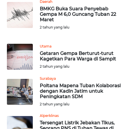
Daerah
BMKG Buka Suara Penyebab
WN
Gempa M 6,0 Guncang Tuban 22
JABAR
Maret
2 tahun yang lalu
WN
BANTEN
Utama
Getaran Gempa Berturut-turut
WN
Kagetkan Para Warga di Sampit
NTT
2 tahun yang lalu
WN
Surabaya
KEPRI
Poltana Mapena Tuban Kolaborasi
dengan Kadin Jatim untuk
Peningkatan SDM
WN
PAPUA
2 tahun yang lalu
Alperklinas
WN
Tersengat Listrik Jebakan Tikus,
PAPUA
Seorang PNS di Tuban Tewas di