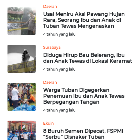
NIAS
Daerah
Usai Meniru Aksi Pawang Hujan
WN
Rara, Seorang Ibu dan Anak di
LANGKAT
Tuban Tewas Mengenaskan
4 tahun yang lalu
WN
TAPANULI
Surabaya
SELATAN
Diduga Hirup Bau Belerang, Ibu
dan Anak Tewas di Lokasi Keramat
4 tahun yang lalu
WN
TANJUNG
Daerah
LESUNG
Warga Tuban Digegerkan
Penemuan Ibu dan Anak Tewas
WN
Berpegangan Tangan
KARO
4 tahun yang lalu
WN
Ekuin
SIMALUNGUN
8 Buruh Semen Dipecat, FSPMI
“Serbu” Disnaker Tuban