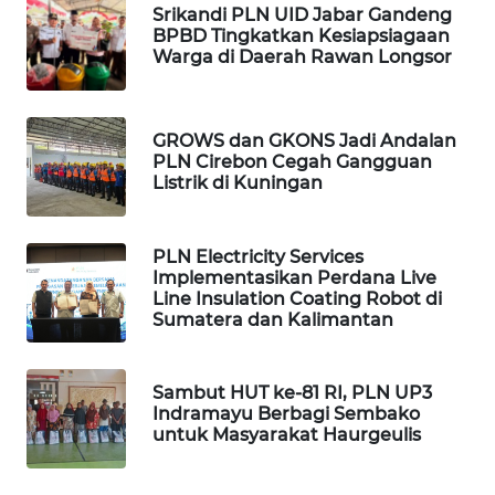
Srikandi PLN UID Jabar Gandeng
WN
BPBD Tingkatkan Kesiapsiagaan
LABUHANBATU
Warga di Daerah Rawan Longsor
WN
TAPANULI
GROWS dan GKONS Jadi Andalan
TENGAH
PLN Cirebon Cegah Gangguan
Listrik di Kuningan
WN DELI
SERDANG
PLN Electricity Services
Implementasikan Perdana Live
WN
Line Insulation Coating Robot di
TEBING
Sumatera dan Kalimantan
TINGGI
Sambut HUT ke-81 RI, PLN UP3
WN
Indramayu Berbagi Sembako
PAKPAK
untuk Masyarakat Haurgeulis
WN