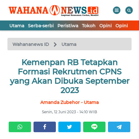
Utama
Serba-serbi
Peristiwa
Tokoh
Opini
Opini
In
WAHANA
Tutup
TV
Wahananews ID
Utama
UTAMA
Kemenpan RB Tetapkan
Formasi Rekrutmen CPNS
SERBA-
yang Akan Dibuka September
SERBI
2023
Amanda Zubehor - Utama
PERISTIWA
Senin, 12 Juni 2023 - 14:10 WIB
TOKOH
OPINI