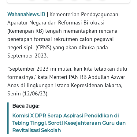
MEDIA
SIBER
WahanaNews.ID
|
Kementerian Pendayagunaan
Aparatur Negara dan Reformasi Birokrasi
REDAKSI
(Kemenpan RB) tengah memantapkan rencana
penetapan formasi rekrutmen calon pegawai
KARIR
negeri sipil (CPNS) yang akan dibuka pada
September 2023.
DISCLAIMER
"September 2023 ini mulai, kan kita tetapkan dulu
formasinya," kata Menteri PAN RB Abdullah Azwar
Wahana
News
Anas di lingkungan Istana Kepresidenan Jakarta,
Regional
Senin (12/06/23).
WN
Baca Juga:
SUMUT
Komisi X DPR Serap Aspirasi Pendidikan di
Tebing Tinggi, Soroti Kesejahteraan Guru dan
WN
Revitalisasi Sekolah
JAKARTA