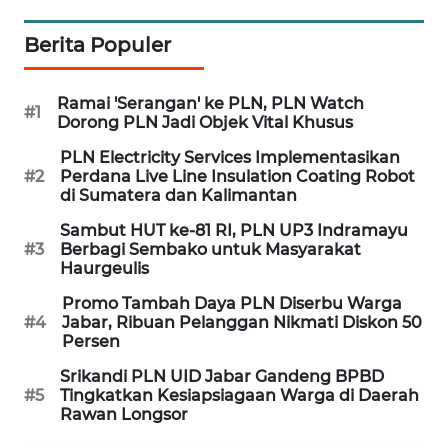
WN
PADANG
Berita Populer
LAWAS
WN
Ramai 'Serangan' ke PLN, PLN Watch
#1
SUMEDANG
Dorong PLN Jadi Objek Vital Khusus
PLN Electricity Services Implementasikan
WN
#2
Perdana Live Line Insulation Coating Robot
CIANJUR
di Sumatera dan Kalimantan
Sambut HUT ke-81 RI, PLN UP3 Indramayu
WN
#3
Berbagi Sembako untuk Masyarakat
KEPULAUAN
Haurgeulis
SERIBU
Promo Tambah Daya PLN Diserbu Warga
#4
Jabar, Ribuan Pelanggan Nikmati Diskon 50
Persen
WN
TANGERANG
Srikandi PLN UID Jabar Gandeng BPBD
#5
Tingkatkan Kesiapsiagaan Warga di Daerah
Rawan Longsor
WN
BINJAI