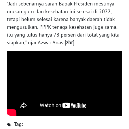
"Jadi sebenarnya saran Bapak Presiden mestinya
urusan guru dan kesehatan ini selesai di 2022,
WN
tetapi belum selesai karena banyak daerah tidak
JATENG
mengusulkan. PPPK tenaga kesehatan juga sama,
itu yang lulus hanya 78 persen dari total yang kita
WN
NUSANTARA
siapkan," ujar Azwar Anas.
[zbr]
WN
JOGJA
WN
JATIM
WN
BALI
WN
Tag:
KALBAR