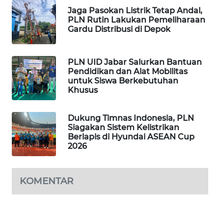
KARAWANG
Jaga Pasokan Listrik Tetap Andal,
PLN Rutin Lakukan Pemeliharaan
Gardu Distribusi di Depok
WN
BEKASI
PLN UID Jabar Salurkan Bantuan
WN
Pendidikan dan Alat Mobilitas
BOGOR
untuk Siswa Berkebutuhan
Khusus
WN
DEPOK
Dukung Timnas Indonesia, PLN
Siagakan Sistem Kelistrikan
Berlapis di Hyundai ASEAN Cup
WN
2026
TAPANULI
UTARA
KOMENTAR
WN
SAMOSIR