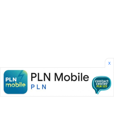
WAHANANEWS
NET
WAHANA
SPORT
WAHANA
UMKM
X
WAHANA
SELEB
WAHANA
PERSONA
WAHANA
OTOMOTIF