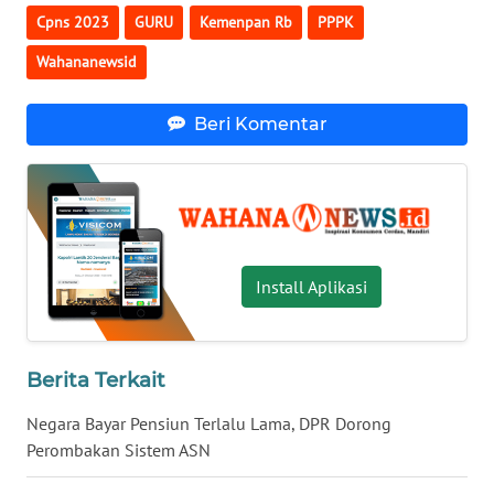
Cpns 2023
GURU
Kemenpan Rb
PPPK
WN
Wahananewsid
KALTENG
Beri Komentar
WN
KALTARA
WN
KALSEL
Install Aplikasi
WN
KALTIM
WN
Berita Terkait
SULSEL
Negara Bayar Pensiun Terlalu Lama, DPR Dorong
Perombakan Sistem ASN
WN
GORONTALO