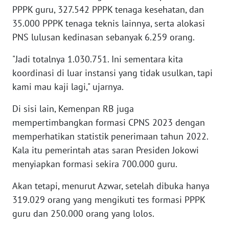
SULTENG
PPPK guru, 327.542 PPPK tenaga kesehatan, dan
35.000 PPPK tenaga teknis lainnya, serta alokasi
WN
PNS lulusan kedinasan sebanyak 6.259 orang.
SULBAR
"Jadi totalnya 1.030.751. Ini sementara kita
WN
koordinasi di luar instansi yang tidak usulkan, tapi
BABEL
kami mau kaji lagi," ujarnya.
WN
Di sisi lain, Kemenpan RB juga
SUMBAR
mempertimbangkan formasi CPNS 2023 dengan
memperhatikan statistik penerimaan tahun 2022.
WN
Kala itu pemerintah atas saran Presiden Jokowi
SUMSEL
menyiapkan formasi sekira 700.000 guru.
WN
Akan tetapi, menurut Azwar, setelah dibuka hanya
BENGKULU
319.029 orang yang mengikuti tes formasi PPPK
guru dan 250.000 orang yang lolos.
WN
LAMPUNG