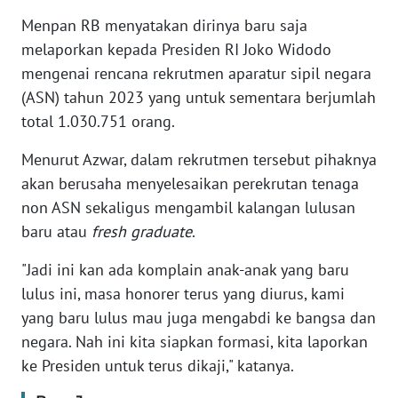
Menpan RB menyatakan dirinya baru saja
WN
melaporkan kepada Presiden RI Joko Widodo
JABAR
mengenai rencana rekrutmen aparatur sipil negara
(ASN) tahun 2023 yang untuk sementara berjumlah
WN
total 1.030.751 orang.
BANTEN
Menurut Azwar, dalam rekrutmen tersebut pihaknya
WN
akan berusaha menyelesaikan perekrutan tenaga
NTT
non ASN sekaligus mengambil kalangan lulusan
baru atau
fresh graduate
.
WN
KEPRI
"Jadi ini kan ada komplain anak-anak yang baru
lulus ini, masa honorer terus yang diurus, kami
WN
yang baru lulus mau juga mengabdi ke bangsa dan
PAPUA
negara. Nah ini kita siapkan formasi, kita laporkan
ke Presiden untuk terus dikaji," katanya.
WN
PAPUA