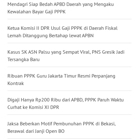
Mendagri Siap Bedah APBD Daerah yang Mengaku
Kewalahan Bayar Gaji PPPK
WN
SULUT
Ketua Komisi II DPR Usul Gaji PPPK di Daerah Fiskal
Lemah Ditanggung Bertahap lewat APBN
WN
MALUKU
Kasus SK ASN Palsu yang Sempat Viral, PNS Gresik Jadi
WN
Tersangka Baru
MALUT
Ribuan PPPK Guru Jakarta Timur Resmi Perpanjang
WN
Kontrak
DAIRI
Digaji Hanya Rp200 Ribu dari APBD, PPPK Paruh Waktu
WN
Curhat ke Komisi XI DPR
DANAU
TOBA
Jaksa Beberkan Motif Pembunuhan PPPK di Bekasi,
Berawal dari Janji Open BO
WN