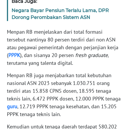
Baca Juga:
BARAT
Negara Bayar Pensiun Terlalu Lama, DPR
WN
Dorong Perombakan Sistem ASN
RIAU
Menpan RB menjelaskan dari total formasi
WN
tersebut nantinya 80 persen terdiri dari non ASN
SERAMBI
atau pegawai pemerintah dengan perjanjian kerja
(
PPPK
), dan sisanya 20 persen
fresh graduate
,
WN
terutama yang talenta digital.
JAMBI
Menpan RB juga menjabarkan total kebutuhan
WN
nasional ASN 2023 sebanyak 1.030.751 orang
SULTRA
terdiri atas 15.858 CPNS dosen, 18.595 tenaga
teknis lain, 6.472 PPPK dosen, 12.000 PPPK tenaga
WN
guru
, 12.719 PPPK tenaga kesehatan, dan 15.205
NTB
PPPK tenaga teknis lain.
WN
Kemudian untuk tenaga daerah terdapat 580.202