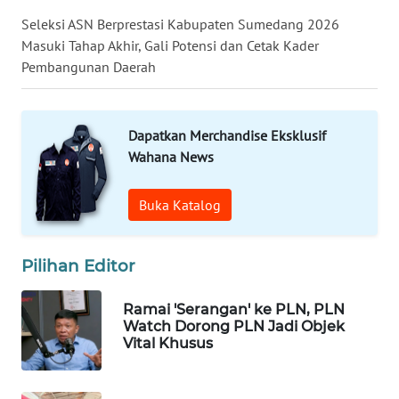
NIAS
Seleksi ASN Berprestasi Kabupaten Sumedang 2026
Masuki Tahap Akhir, Gali Potensi dan Cetak Kader
WN
Pembangunan Daerah
LANGKAT
WN
Dapatkan Merchandise Eksklusif
TAPANULI
SELATAN
Wahana News
WN
Buka Katalog
TANJUNG
LESUNG
Pilihan Editor
WN
KARO
Ramai 'Serangan' ke PLN, PLN
Watch Dorong PLN Jadi Objek
Vital Khusus
WN
SIMALUNGUN