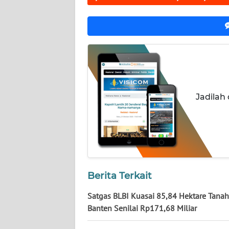
KALTENG
WN
KALTARA
WN
KALSEL
Jadilah
WN
KALTIM
WN
SULSEL
Berita Terkait
WN
Satgas BLBI Kuasai 85,84 Hektare Tanah
GORONTALO
Banten Senilai Rp171,68 Miliar
WN