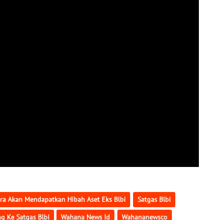
a Akan Mendapatkan Hibah Aset Eks Blbi
Satgas Blbi
g Ke Satgas Blbi
Wahana News Id
Wahananewsco