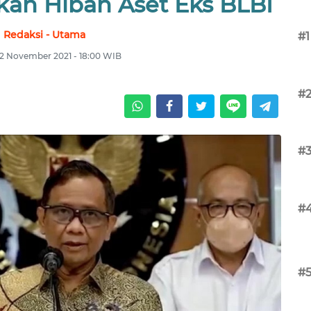
an Hibah Aset Eks BLBI
Redaksi - Utama
#1
22 November 2021 - 18:00 WIB
#
#
#
#