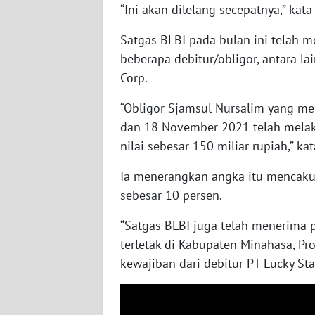
WN
“Ini akan dilelang secepatnya,” kata 
SULBAR
Satgas BLBI pada bulan ini telah 
WN
beberapa debitur/obligor, antara l
BABEL
Corp.
WN
“Obligor Sjamsul Nursalim yang mer
SUMBAR
dan 18 November 2021 telah mela
nilai sebesar 150 miliar rupiah,” ka
WN
SUMSEL
Ia menerangkan angka itu mencaku
sebesar 10 persen.
WN
“Satgas BLBI juga telah menerima 
BENGKULU
terletak di Kabupaten Minahasa, Pr
kewajiban dari debitur PT Lucky Sta
WN
LAMPUNG
WN