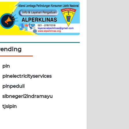
rending
pln
plnelectricityservices
plnpeduli
slbnegeri2indramayu
tjslpln