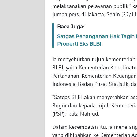
JABAR
melaksanakan pelayanan publik,” k
jumpa pers, di Jakarta, Senin (22/1
WN
BANTEN
Baca Juga:
Satgas Penanganan Hak Tagih Ne
WN
Properti Eks BLBI
NTT
Ia menyebutkan tujuh kementerian
WN
BLBI, yaitu Kementerian Koordinat
KEPRI
Pertahanan, Kementerian Keuangan,
Indonesia, Badan Pusat Statistik, d
WN
PAPUA
“Satgas BLBI akan menyerahkan ase
Bogor dan kepada tujuh Kementer
WN
(PSP),” kata Mahfud.
PAPUA
BARAT
Dalam kesempatan itu, ia menerangk
yang dihibahkan ke Kementerian A