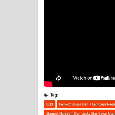
JATENG
WN
NUSANTARA
WN
JOGJA
WN
JATIM
WN
BALI
Tag:
WN
KALBAR
BLBI
Pemkot Bogor Dan 7 Lembaga Negar
Sjamsul Nursalim Dan Lucky Star Bayar Utan
WN