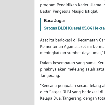
WN
program Pendidikan Kader Ulama Int
RIAU
Badan Pengelola Masjid Istiqlal.
WN
Baca Juga:
SERAMBI
Satgas BLBI Kuasai 85,84 Hektar
WN
Aset itu berlokasi di Kecamatan Ga
JAMBI
Kementerian Agama, aset ini berm
meningkatkan sumber daya umat,” k
WN
SULTRA
Dalam kesempatan yang sama, Ket
pihaknya akan melelang salah satu 
WN
Tangerang.
NTB
“Rencana penjualan secara lelang at
WN
oleh Satgas BLBI yang berlokasi d
SULTENG
Kelapa Dua, Tangerang, dengan total