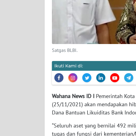
REDAKSI
KARIR
DISCLAIMER
Satgas BLBI.
Wahana
Ikuti Kami di:
News
Regional
WN
SUMUT
Wahana News ID I
Pemerintah Kota
(25/11/2021) akan mendapakan hib
WN
Dana Bantuan Likuiditas Bank Indon
JAKARTA
“Seluruh aset yang bernilai 492 mi
WN
tugas dan fungsi dari kementeria