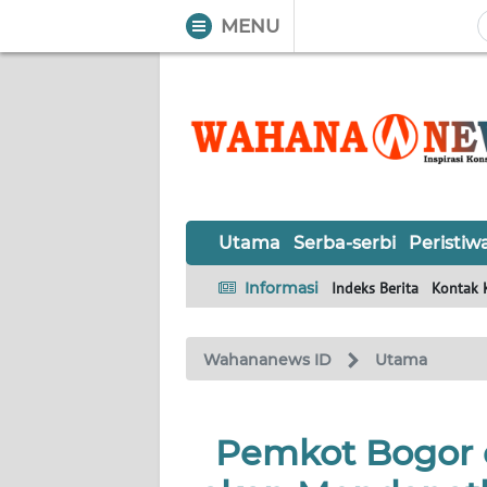
MENU
WAHANA
Tutup
TV
UTAMA
SERBA-
Utama
Serba-serbi
Peristiw
SERBI
Informasi
Indeks Berita
Kontak 
PERISTIWA
Wahananews ID
Utama
TOKOH
OPINI
Pemkot Bogor 