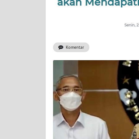
akan Mendapatk
OPINI
Informasi
Senin, 
INDEKS
BERITA
Komentar
KONTAK
KAMI
INFO
IKLAN
TENTANG
KAMI
PEDOMAN
MEDIA
SIBER