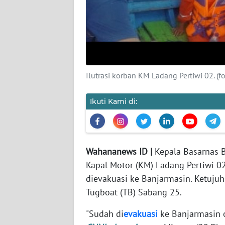
REDAKSI
KARIR
DISCLAIMER
Ilutrasi korban KM Ladang Pertiwi 02. (fo
Wahana
Ikuti Kami di:
News
Regional
WN
Wahananews ID |
Kepala Basarnas B
SUMUT
Kapal Motor (KM) Ladang Pertiwi 02
dievakuasi ke Banjarmasin. Ketuju
WN
Tugboat (TB) Sabang 25.
JAKARTA
"Sudah di
evakuasi
ke Banjarmasin 
WN