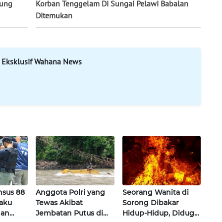
hung
Korban Tenggelam Di Sungai Pelawi Babalan
Ditemukan
 Eksklusif Wahana News
nsus 88
Anggota Polri yang
Seorang Wanita di
Baku
Tewas Akibat
Sorong Dibakar
an
Jembatan Putus di
Hidup-Hidup, Diduga