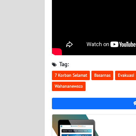
WN
SULBAR
WN
BABEL
WN
SUMBAR
Tag:
WN
SUMSEL
7 Korban Selamat
Basarnas
Evakuasi
Wahananewsco
WN
BENGKULU
WN
LAMPUNG
WN