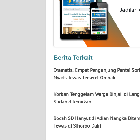
JATENG
Jadilah
WN
NUSANTARA
WN
JOGJA
Berita Terkait
WN
Dramatis! Empat Pengunjung Pantai So
JATIM
Nyaris Tewas Terseret Ombak
WN
Korban Tenggelam Warga Binjai di Lang
BALI
Sudah ditemukan
WN
Bocah SD Hanyut di Adian Nangka Dite
KALBAR
Tewas di Sihorbo Dairi
WN