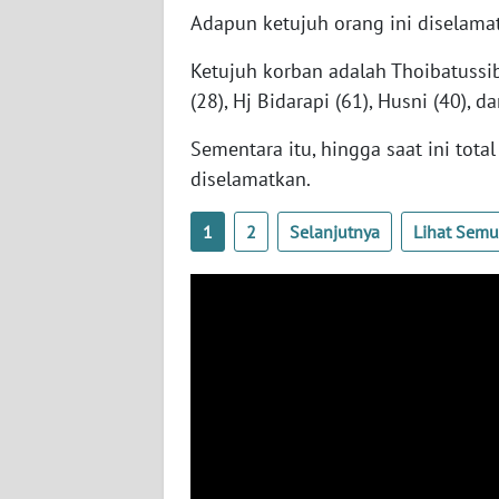
WN
Adapun ketujuh orang ini diselama
RIAU
Ketujuh korban adalah Thoibatussib
WN
(28), Hj Bidarapi (61), Husni (40), 
SERAMBI
Sementara itu, hingga saat ini tota
WN
diselamatkan.
JAMBI
1
2
Selanjutnya
Lihat Sem
WN
SULTRA
WN
NTB
WN
SULTENG