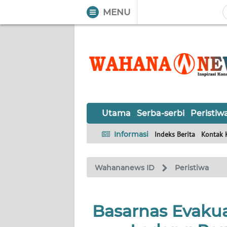
MENU
WAHANA
Tutup
TV
UTAMA
SERBA-
Utama
Serba-serbi
Peristiw
SERBI
Informasi
Indeks Berita
Kontak 
PERISTIWA
Wahananews ID
Peristiwa
TOKOH
OPINI
Basarnas Evaku