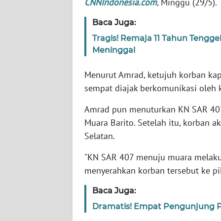
CNNIndonesia.com
, Minggu (29/5).
JABAR
Baca Juga:
WN
Tragis! Remaja 11 Tahun Tengg
BANTEN
Meninggal
WN
Menurut Amrad, ketujuh korban kap
NTT
sempat diajak berkomunikasi oleh 
WN
Amrad pun menuturkan KN SAR 407
KEPRI
Muara Barito. Setelah itu, korban
Selatan.
WN
PAPUA
"KN SAR 407 menuju muara melaku
menyerahkan korban tersebut ke pih
WN
PAPUA
Baca Juga:
BARAT
Dramatis! Empat Pengunjung P