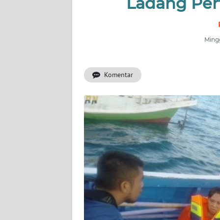
Ladang Per
OPINI
Informasi
Mingg
INDEKS
BERITA
Komentar
KONTAK
KAMI
INFO
IKLAN
TENTANG
KAMI
PEDOMAN
MEDIA
SIBER