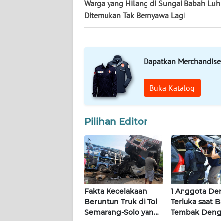
Warga yang Hilang di Sungai Babah Lu
KALTENG
Ditemukan Tak Bernyawa Lagi
WN
KALTARA
Dapatkan Merchandise
WN
KALSEL
Buka Katalog
WN
KALTIM
Pilihan Editor
WN
SULSEL
WN
GORONTALO
Fakta Kecelakaan
1 Anggota De
Beruntun Truk di Tol
Terluka saat 
Semarang-Solo yang
Tembak Deng
WN