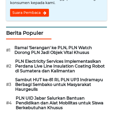
konsumen kepada kami.
MEDIA
SIBER
Suara Pembaca
REDAKSI
Berita Populer
KARIR
Ramai 'Serangan' ke PLN, PLN Watch
DISCLAIMER
#1
Dorong PLN Jadi Objek Vital Khusus
PLN Electricity Services Implementasikan
Wahana
#2
Perdana Live Line Insulation Coating Robot
News
di Sumatera dan Kalimantan
Regional
Sambut HUT ke-81 RI, PLN UP3 Indramayu
#3
Berbagi Sembako untuk Masyarakat
WN
Haurgeulis
SUMUT
PLN UID Jabar Salurkan Bantuan
#4
Pendidikan dan Alat Mobilitas untuk Siswa
WN
Berkebutuhan Khusus
JAKARTA