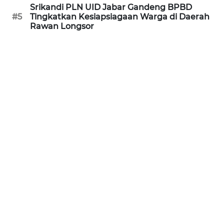
Srikandi PLN UID Jabar Gandeng BPBD
#5
Tingkatkan Kesiapsiagaan Warga di Daerah
WN
Rawan Longsor
JABAR
WN
BANTEN
WN
NTT
WN
KEPRI
WN
PAPUA
WN
PAPUA