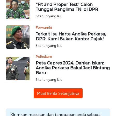
“Fit and Proper Test” Calon
Tunggal Panglima TNI di DPR
OPINI
5 tahun yang lalu
Informasi
Forwamki
Terkait Isu Harta Andika Perkasa,
INDEKS
DPR: Kami Bukan Kantor Pajak!
BERITA
5 tahun yang lalu
Polhukam
KONTAK
Peta Capres 2024, Dahlan Iskan:
KAMI
Andika Perkasa Bakal Jadi Bintang
Baru
INFO
5 tahun yang lalu
IKLAN
Muat Berita Selanjutnya
TENTANG
KAMI
Kirimkan masukan dan tanggapan anda sebagai
PEDOMAN