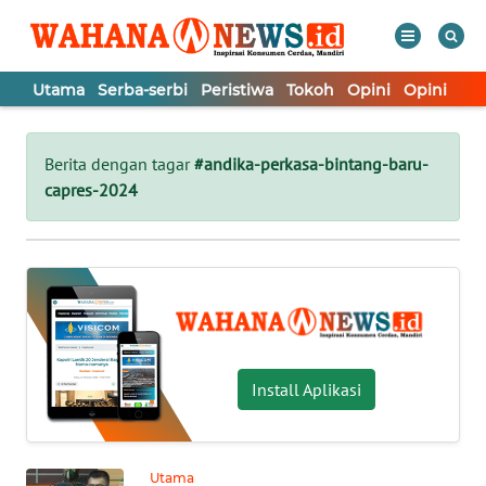
Utama
Serba-serbi
Peristiwa
Tokoh
Opini
Opini
In
WAHANA
Tutup
TV
Berita dengan tagar
#andika-perkasa-bintang-baru-
capres-2024
UTAMA
SERBA-
SERBI
PERISTIWA
Install Aplikasi
TOKOH
Utama
OPINI