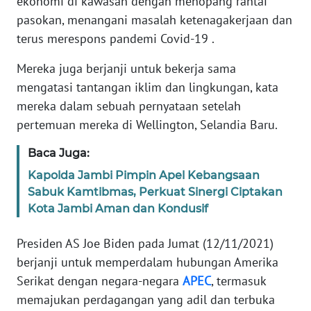
ekonomi di kawasan dengan menopang rantai
MEDIA
pasokan, menangani masalah ketenagakerjaan dan
SIBER
terus merespons pandemi Covid-19 .
REDAKSI
Mereka juga berjanji untuk bekerja sama
mengatasi tantangan iklim dan lingkungan, kata
KARIR
mereka dalam sebuah pernyataan setelah
pertemuan mereka di Wellington, Selandia Baru.
DISCLAIMER
Baca Juga:
Wahana
Kapolda Jambi Pimpin Apel Kebangsaan
News
Sabuk Kamtibmas, Perkuat Sinergi Ciptakan
Regional
Kota Jambi Aman dan Kondusif
WN
Presiden AS Joe Biden pada Jumat (12/11/2021)
SUMUT
berjanji untuk memperdalam hubungan Amerika
Serikat dengan negara-negara
APEC
, termasuk
WN
memajukan perdagangan yang adil dan terbuka
JAKARTA