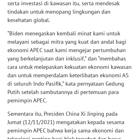
serta investasi di kawasan itu, serta mendesak
tindakan untuk menopang lingkungan dan
WN
JABAR
kesehatan global.
“Biden menegaskan kembali minat kami untuk
WN
melayani sebagai mitra yang kuat dan andal bagi
BANTEN
ekonomi APEC saat kami mengejar pertumbuhan
yang berkelanjutan dan inklusif,” dan “membahas
WN
NTT
cara untuk melepaskan kekuatan ekonomi kawasan
dan untuk memperdalam keterlibatan ekonomi AS
WN
di seluruh Indo-Pasifik,” kata pernyataan Gedung
KEPRI
Putih setelah sambutannya di pertemuan para
pemimpin APEC.
WN
PAPUA
Sementara itu, Presiden China Xi Jinping pada
Jumat (12/11/2021) mengatakan kepada sesama
WN
pemimpin APEC bahwa kerja sama ekonomi dan
PAPUA
teknologi penting bagi blok tersebut dan harus