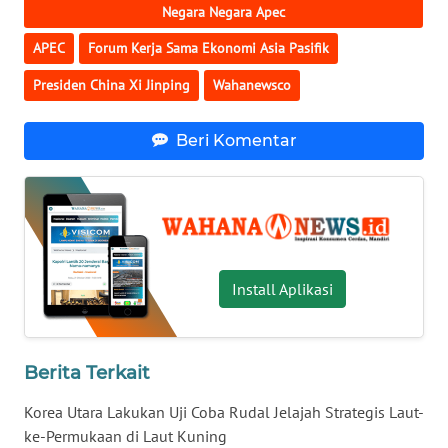
Negara Negara Apec
WN
APEC
Forum Kerja Sama Ekonomi Asia Pasifik
SULUT
Presiden China Xi Jinping
Wahanewsco
WN
MALUKU
Beri Komentar
WN
MALUT
WN
DAIRI
Install Aplikasi
WN
DANAU
Berita Terkait
TOBA
Korea Utara Lakukan Uji Coba Rudal Jelajah Strategis Laut-
WN
ke-Permukaan di Laut Kuning