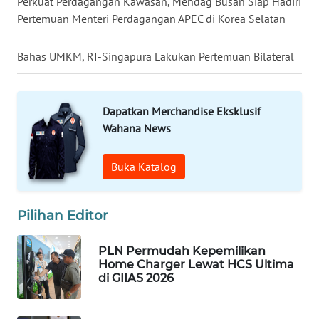
Perkuat Perdagangan Kawasan, Mendag Busan Siap Hadiri
WN
Pertemuan Menteri Perdagangan APEC di Korea Selatan
LABUHANBATU
Bahas UMKM, RI-Singapura Lakukan Pertemuan Bilateral
WN
TAPANULI
TENGAH
Dapatkan Merchandise Eksklusif
Wahana News
WN DELI
SERDANG
Buka Katalog
WN
TEBING
Pilihan Editor
TINGGI
PLN Permudah Kepemilikan
WN
Home Charger Lewat HCS Ultima
PAKPAK
di GIIAS 2026
WN