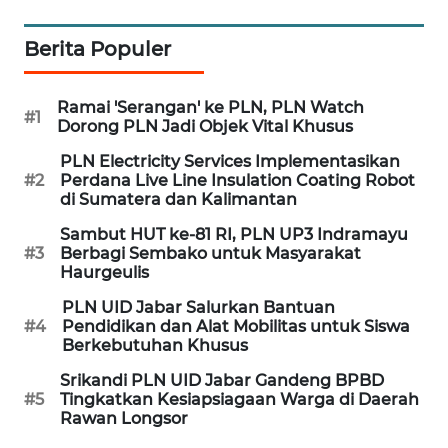
WN
Berita Populer
CIREBON
Ramai 'Serangan' ke PLN, PLN Watch
WN
#1
Dorong PLN Jadi Objek Vital Khusus
INDRAMAYU
PLN Electricity Services Implementasikan
#2
Perdana Live Line Insulation Coating Robot
WN
di Sumatera dan Kalimantan
KUNINGAN
Sambut HUT ke-81 RI, PLN UP3 Indramayu
#3
Berbagi Sembako untuk Masyarakat
WN
Haurgeulis
MAJALENGKA
PLN UID Jabar Salurkan Bantuan
#4
Pendidikan dan Alat Mobilitas untuk Siswa
WN
Berkebutuhan Khusus
SUBANG
Srikandi PLN UID Jabar Gandeng BPBD
#5
Tingkatkan Kesiapsiagaan Warga di Daerah
WN
Rawan Longsor
SUKABUMI