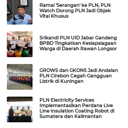
KARAWANG
Ramai 'Serangan' ke PLN, PLN
Watch Dorong PLN Jadi Objek
Vital Khusus
WN
BEKASI
Srikandi PLN UID Jabar Gandeng
WN
BPBD Tingkatkan Kesiapsiagaan
BOGOR
Warga di Daerah Rawan Longsor
WN
DEPOK
GROWS dan GKONS Jadi Andalan
PLN Cirebon Cegah Gangguan
WN
Listrik di Kuningan
TAPANULI
UTARA
PLN Electricity Services
Implementasikan Perdana Live
WN
Line Insulation Coating Robot di
SAMOSIR
Sumatera dan Kalimantan