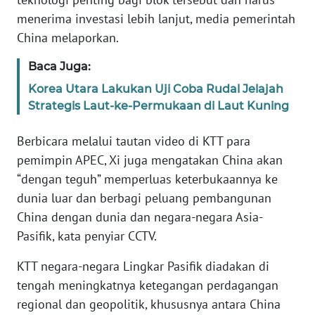
BARAT
menerima investasi lebih lanjut, media pemerintah
China melaporkan.
WN
RIAU
Baca Juga:
Korea Utara Lakukan Uji Coba Rudal Jelajah
WN
Strategis Laut-ke-Permukaan di Laut Kuning
SERAMBI
Berbicara melalui tautan video di KTT para
WN
pemimpin APEC, Xi juga mengatakan China akan
JAMBI
“dengan teguh” memperluas keterbukaannya ke
dunia luar dan berbagi peluang pembangunan
WN
SULTRA
China dengan dunia dan negara-negara Asia-
Pasifik, kata penyiar CCTV.
WN
NTB
KTT negara-negara Lingkar Pasifik diadakan di
tengah meningkatnya ketegangan perdagangan
WN
regional dan geopolitik, khususnya antara China