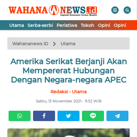
Utama
Serba-serbi
Peristiwa
Tokoh
Opini
Opini
In
WAHANA
Tutup
TV
Wahananews ID
Utama
UTAMA
Amerika Serikat Berjanji Akan
Mempererat Hubungan
SERBA-
Dengan Negara-negara APEC
SERBI
Redaksi - Utama
PERISTIWA
Sabtu, 13 November 2021 - 11:52 WIB
TOKOH
OPINI