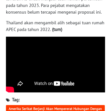
pada tahun 2023. Para pejabat mengatakan
WN
konsensus belum tercapai mengenai proposal ini.
KALTENG
Thailand akan mengambil alih sebagai tuan rumah
APEC pada tahun 2022.
(tum)
WN
KALTARA
WN
KALSEL
WN
KALTIM
WN
SULSEL
Tag:
WN
GORONTALO
Amerika Serikat Berjanji Akan Mempererat Hubungan Dengan