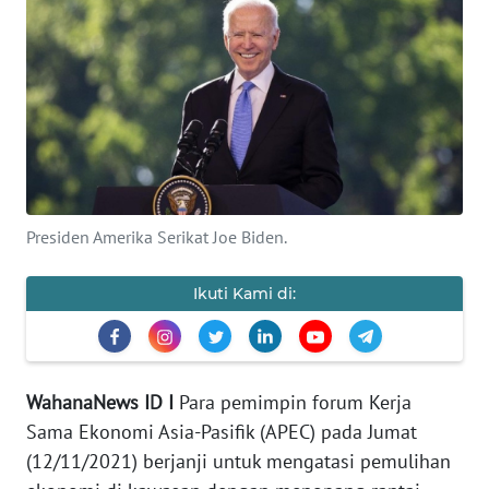
OPINI
Informasi
INDEKS
BERITA
Presiden Amerika Serikat Joe Biden.
KONTAK
KAMI
Ikuti Kami di:
INFO
IKLAN
WahanaNews ID I
Para pemimpin forum Kerja
TENTANG
KAMI
Sama Ekonomi Asia-Pasifik (APEC) pada Jumat
(12/11/2021) berjanji untuk mengatasi pemulihan
PEDOMAN