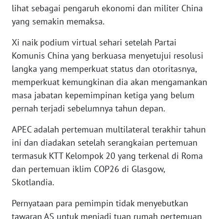
lihat sebagai pengaruh ekonomi dan militer China
yang semakin memaksa.
WN
JATENG
Xi naik podium virtual sehari setelah Partai
Komunis China yang berkuasa menyetujui resolusi
WN
langka yang memperkuat status dan otoritasnya,
NUSANTARA
memperkuat kemungkinan dia akan mengamankan
masa jabatan kepemimpinan ketiga yang belum
WN
JOGJA
pernah terjadi sebelumnya tahun depan.
APEC adalah pertemuan multilateral terakhir tahun
WN
ini dan diadakan setelah serangkaian pertemuan
JATIM
termasuk KTT Kelompok 20 yang terkenal di Roma
dan pertemuan iklim COP26 di Glasgow,
WN
BALI
Skotlandia.
Pernyataan para pemimpin tidak menyebutkan
WN
tawaran AS untuk menjadi tuan rumah pertemuan
KALBAR