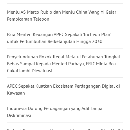
NIAS
Menlu AS Marco Rubio dan Menlu China Wang Yi Gelar
WN
Pembicaraan Telepon
LANGKAT
Para Menteri Keuangan APEC Sepakati 'Incheon Plan'
WN
untuk Pertumbuhan Berkelanjutan Hingga 2030
TAPANULI
SELATAN
Penyelundupan Rokok Ilegal Melalui Pelabuhan Tungkal
Bebas Sampai Kepada Menteri Purbaya, FRIC Minta Bea
WN
Cukai Jambi Dievaluasi
TANJUNG
LESUNG
APEC Sepakat Kuatkan Ekosistem Perdagangan Digital di
Kawasan
WN
KARO
Indonesia Dorong Perdagangan yang Adil Tanpa
WN
Diskriminasi
SIMALUNGUN