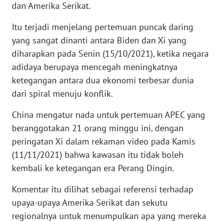
SULTENG
dan Amerika Serikat.
Itu terjadi menjelang pertemuan puncak daring
WN
SULBAR
yang sangat dinanti antara Biden dan Xi yang
diharapkan pada Senin (15/10/2021), ketika negara
WN
adidaya berupaya mencegah meningkatnya
BABEL
ketegangan antara dua ekonomi terbesar dunia
dari spiral menuju konflik.
WN
SUMBAR
China mengatur nada untuk pertemuan APEC yang
beranggotakan 21 orang minggu ini, dengan
WN
peringatan Xi dalam rekaman video pada Kamis
SUMSEL
(11/11/2021) bahwa kawasan itu tidak boleh
kembali ke ketegangan era Perang Dingin.
WN
BENGKULU
Komentar itu dilihat sebagai referensi terhadap
upaya-upaya Amerika Serikat dan sekutu
WN
regionalnya untuk menumpulkan apa yang mereka
LAMPUNG