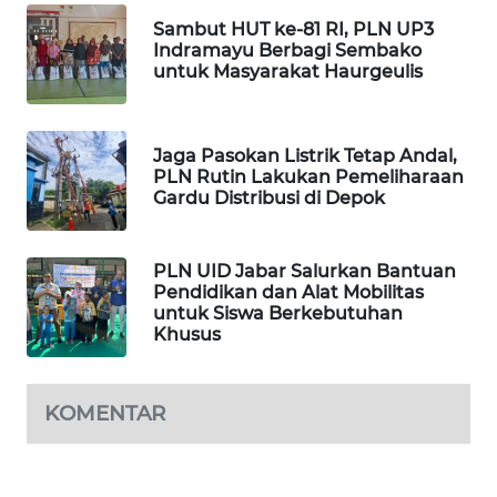
WN
PADANG
Sambut HUT ke-81 RI, PLN UP3
Indramayu Berbagi Sembako
LAWAS
untuk Masyarakat Haurgeulis
WN
SUMEDANG
Jaga Pasokan Listrik Tetap Andal,
PLN Rutin Lakukan Pemeliharaan
WN
Gardu Distribusi di Depok
CIANJUR
PLN UID Jabar Salurkan Bantuan
WN
Pendidikan dan Alat Mobilitas
KEPULAUAN
untuk Siswa Berkebutuhan
SERIBU
Khusus
WN
TANGERANG
KOMENTAR
WN
BINJAI