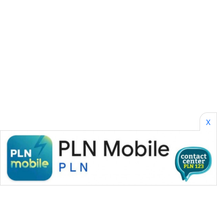
WAHANA
HEALTH
WAHANA
DESA
WISATA
LAPAK
WAHANA
X
Wahana
Network
KONSUMEN
LISTRIK
MASYARAKAT