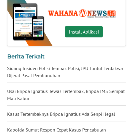
WN
JATENG
Install Aplikasi
WN
NUSANTARA
Berita Terkait
WN
JOGJA
Sidang Insiden Polisi Tembak Polisi, JPU Tuntut Terdakwa
Dijerat Pasal Pembunuhan
WN
JATIM
Usai Bripda Ignatius Tewas Tertembak, Bripda IMS Sempat
Mau Kabur
WN
BALI
Kasus Tertembaknya Bripda Ignatius Ada Senpi Ilegal
WN
Kapolda Sumut Respon Cepat Kasus Pencabulan
KALBAR