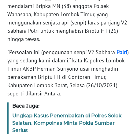
mendalami Bripka MN (38) anggota Polsek
MEDIA
SIBER
Wanasaba, Kabupaten Lombok Timur, yang
menggunakan senjata api (senpi) laras panjang V2
REDAKSI
Sabhara Polri untuk menghabisi Briptu HT (26)
hingga tewas.
KARIR
"Persoalan ini (penggunaan senpi V2 Sabhara
Polri
)
yang sedang kami dalami," kata Kapolres Lombok
DISCLAIMER
Timur AKBP Herman Suriyono usai menghadiri
Wahana
pemakaman Briptu HT di Gontoran Timur,
News
Kabupaten Lombok Barat, Selasa (26/10/2021),
Regional
seperti dilansir Antara.
WN
Baca Juga:
SUMUT
Ungkap Kasus Penembakan di Polres Solok
Selatan, Kompolnas Minta Polda Sumbar
WN
Serius
JAKARTA