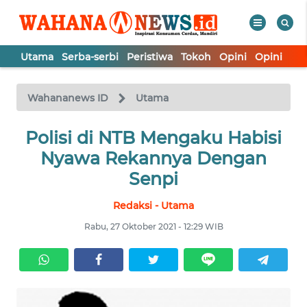
Utama
Serba-serbi
Peristiwa
Tokoh
Opini
Opini
In
WAHANA
Tutup
TV
Wahananews ID
Utama
UTAMA
Polisi di NTB Mengaku Habisi
Nyawa Rekannya Dengan
SERBA-
Senpi
SERBI
Redaksi - Utama
PERISTIWA
Rabu, 27 Oktober 2021 - 12:29 WIB
TOKOH
OPINI