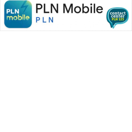
INFRASTRUKTUR
WAHANA
KONSUMEN
WAHANA
LISTRIK
WAHANA
TRAVEL
WAHANA
TV
WAHANA MEDIA GROUP
WAHANANEWS
ID
|
|
|
WAHANA NEWS co
WAHANA TANI
WAHANA ADVOKAT
|
|
WAHANA INFRASTRUKTUR
WAHANA KONSUMEN
WAHANANEWS
|
|
|
WAHANA LISTRIK
WAHANA TRAVEL
WAHANA TV
CO ID