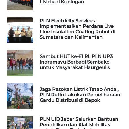
NIAS
Listrik di Kuningan
WN
PLN Electricity Services
LANGKAT
Implementasikan Perdana Live
Line Insulation Coating Robot di
Sumatera dan Kalimantan
WN
TAPANULI
SELATAN
Sambut HUT ke-81 RI, PLN UP3
Indramayu Berbagi Sembako
WN
untuk Masyarakat Haurgeulis
TANJUNG
LESUNG
Jaga Pasokan Listrik Tetap Andal,
WN
PLN Rutin Lakukan Pemeliharaan
KARO
Gardu Distribusi di Depok
WN
PLN UID Jabar Salurkan Bantuan
SIMALUNGUN
Pendidikan dan Alat Mobilitas