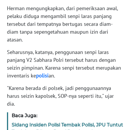
Herman mengungkapkan, dari pemeriksaan awal,
WN
pelaku diduga mengambil senpi laras panjang
JABAR
tersebut dari tempatnya bertugas secara diam-
diam tanpa sepengetahuan maupun izin dari
WN
atasan.
BANTEN
Seharusnya, katanya, penggunaan senpi laras
WN
panjang V2 Sabhara Polri tersebut harus dengan
NTT
seizin pimpinan. Karena senpi tersebut merupakan
inventaris ke
polisi
an.
WN
KEPRI
"Karena berada di polsek, jadi penggunaannya
harus seizin kapolsek, SOP-nya seperti itu," ujar
WN
dia.
PAPUA
Baca Juga:
WN
Sidang Insiden Polisi Tembak Polisi, JPU Tuntut
PAPUA