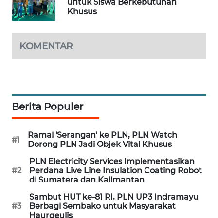
untuk Siswa Berkebutuhan
WN
Khusus
LABUHANBATU
KOMENTAR
WN
TAPANULI
TENGAH
WN DELI
SERDANG
Berita Populer
WN
Ramai 'Serangan' ke PLN, PLN Watch
TEBING
#1
Dorong PLN Jadi Objek Vital Khusus
TINGGI
PLN Electricity Services Implementasikan
#2
Perdana Live Line Insulation Coating Robot
WN
di Sumatera dan Kalimantan
PAKPAK
Sambut HUT ke-81 RI, PLN UP3 Indramayu
#3
Berbagi Sembako untuk Masyarakat
WN
Haurgeulis