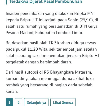
BARAT
Terdakwa Dijerat Pasal Pembunuhan
Insiden penembakan yang dilakukan Bripka MN
WN
RIAU
kepada Briptu HT ini terjadi pada Senin (25/10), di
salah satu rumah yang beralamatkan di BTN Griya
WN
Pesona Madani, Kabupaten Lombok Timur.
SERAMBI
Berdasarkan hasil olah TKP, korban diduga tewas
WN
pada pukul 11.20 Wita, sekitar empat jam setelah
JAMBI
salah seorang saksi menemukan jenazah Briptu HT
tergeletak dengan bersimbah darah.
WN
SULTRA
Dari hasil autopsi di RS Bhayangkara Mataram,
korban dinyatakan meninggal dunia akibat luka
WN
tembak yang bersarang di bagian dada sebelah
NTB
kanan.
WN
1
2
Selanjutnya
Lihat Semua