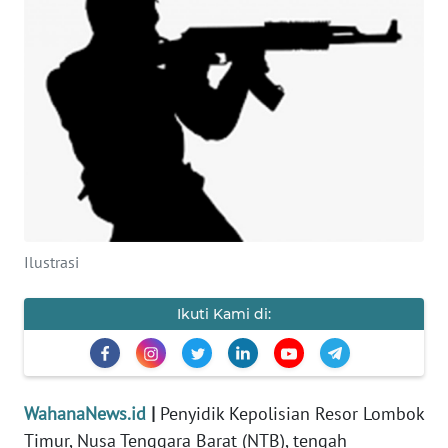
OPINI
Informasi
INDEKS
BERITA
KONTAK
KAMI
Ilustrasi
INFO
Ikuti Kami di:
IKLAN
TENTANG
KAMI
WahanaNews.id
|
Penyidik Kepolisian Resor Lombok
Timur, Nusa Tenggara Barat (NTB), tengah
PEDOMAN