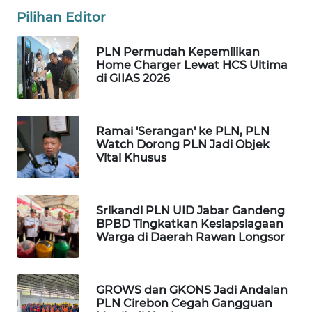
Pilihan Editor
WN
SULUT
PLN Permudah Kepemilikan
Home Charger Lewat HCS Ultima
di GIIAS 2026
WN
MALUKU
Ramai 'Serangan' ke PLN, PLN
WN
Watch Dorong PLN Jadi Objek
MALUT
Vital Khusus
WN
DAIRI
Srikandi PLN UID Jabar Gandeng
BPBD Tingkatkan Kesiapsiagaan
WN
Warga di Daerah Rawan Longsor
DANAU
TOBA
GROWS dan GKONS Jadi Andalan
WN
PLN Cirebon Cegah Gangguan