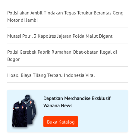
Polisi akan Ambil Tindakan Tegas Terukur Berantas Geng
WN
Motor di Jambi
KALTENG
Mutasi Polri, 3 Kapolres Jajaran Polda Malut Diganti
WN
KALTARA
Polisi Gerebek Pabrik Rumahan Obat-obatan Ilegal di
WN
Bogor
KALSEL
Hoax! Biaya Tilang Terbaru Indonesia Viral
WN
KALTIM
Dapatkan Merchandise Eksklusif
WN
Wahana News
SULSEL
Buka Katalog
WN
GORONTALO