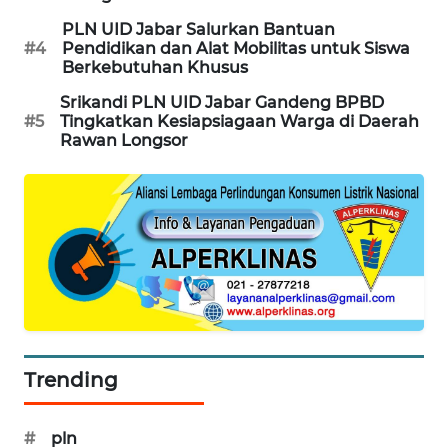
KARAWANG
PLN UID Jabar Salurkan Bantuan
#4
Pendidikan dan Alat Mobilitas untuk Siswa
WN
Berkebutuhan Khusus
BEKASI
Srikandi PLN UID Jabar Gandeng BPBD
#5
Tingkatkan Kesiapsiagaan Warga di Daerah
WN
Rawan Longsor
BOGOR
WN
DEPOK
WN
TAPANULI
UTARA
WN
Trending
SAMOSIR
#
pln