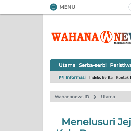
MENU
WAHANA
Tutup
TV
UTAMA
SERBA-
Utama
Serba-serbi
Peristiw
SERBI
Informasi
Indeks Berita
Kontak 
PERISTIWA
Wahananews ID
Utama
TOKOH
OPINI
Menelusuri Je