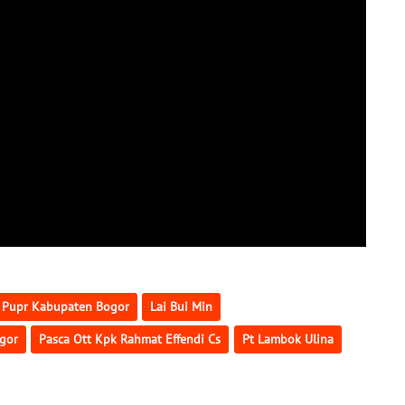
s Pupr Kabupaten Bogor
Lai Bui Min
ogor
Pasca Ott Kpk Rahmat Effendi Cs
Pt Lambok Ulina