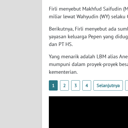
WN
RIAU
Firli menyebut Makhfud Saifudin 
miliar lewat Wahyudin (WY) selaku
WN
Berikutnya, Firli menyebut ada sum
SERAMBI
yayasan keluarga Pepen yang diduga
dan PT HS.
WN
JAMBI
Yang menarik adalah LBM alias Ane
mumpuni dalam proyek-proyek besa
WN
kementerian.
SULTRA
1
2
3
4
Selanjutnya
WN
NTB
WN
SULTENG