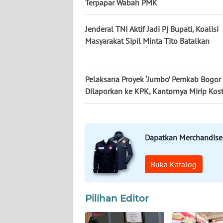
Terpapar Wabah PMK
KALTENG
Jenderal TNI Aktif Jadi Pj Bupati, Koalisi
WN
Masyarakat Sipil Minta Tito Batalkan
KALTARA
WN
Pelaksana Proyek ‘Jumbo’ Pemkab Bogor
KALSEL
Dilaporkan ke KPK, Kantornya Mirip Kos
WN
KALTIM
Dapatkan Merchandise
WN
SULSEL
Buka Katalog
WN
GORONTALO
Pilihan Editor
WN