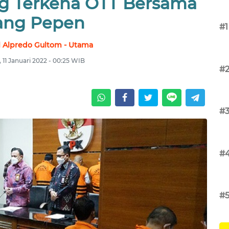
ng Terkena OTT Bersama
ang Pepen
#1
 Alpredo Gultom - Utama
, 11 Januari 2022 - 00:25 WIB
#
#
#
#