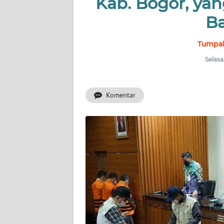
Kab. Bogor, ya
OPINI
B
Informasi
Tumpal
INDEKS
BERITA
Selasa
KONTAK
Komentar
KAMI
INFO
IKLAN
TENTANG
KAMI
PEDOMAN
MEDIA
SIBER