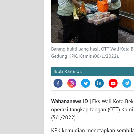
REDAKSI
KARIR
DISCLAIMER
Barang bukti uang hasil OTT Wali Kota B
Gedung KPK, Kamis (06/1/2022).
Wahana
News
Regional
Ikuti Kami di:
WN
SUMUT
Wahananews ID |
Eks Wali Kota Bek
operasi tangkap tangan (OTT) Komi
WN
JAKARTA
(5/1/2022).
KPK kemudian menetapkan sembilan
WN