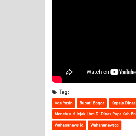
WN
SULBAR
WN
BABEL
WN
SUMBAR
WN
SUMSEL
WN
Tag:
BENGKULU
Ade Yasin
Bupati Bogor
Kepala Dina
WN
Menelusuri Jejak Lbm Di Dinas Pupr Kab B
LAMPUNG
Wahananews Id
Wahananewsco
WN