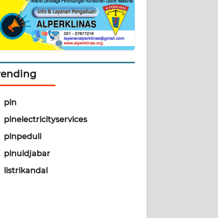
rending
pln
plnelectricityservices
plnpeduli
plnuidjabar
listrikandal