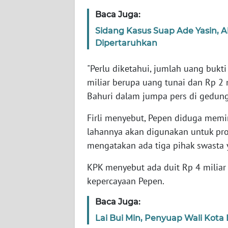
JABAR
Baca Juga:
Sidang Kasus Suap Ade Yasin, Al
WN
Dipertaruhkan
BANTEN
"Perlu diketahui, jumlah uang bukti
WN
NTT
miliar berupa uang tunai dan Rp 2 
Bahuri dalam jumpa pers di gedung 
WN
Firli menyebut, Pepen diduga memi
KEPRI
lahannya akan digunakan untuk pro
mengatakan ada tiga pihak swasta
WN
PAPUA
KPK menyebut ada duit Rp 4 miliar 
kepercayaan Pepen.
WN
PAPUA
Baca Juga:
BARAT
Lai Bui Min, Penyuap Wali Kota