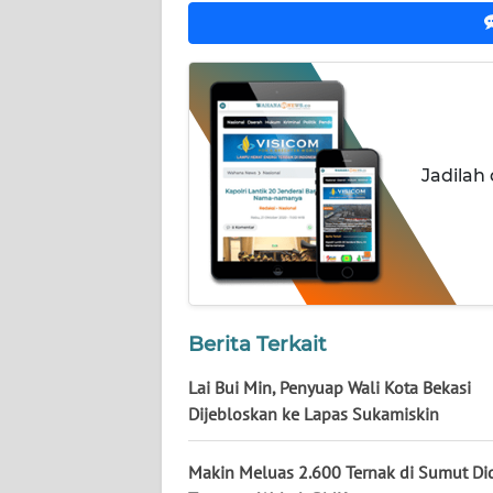
JATENG
WN
NUSANTARA
WN
Jadilah
JOGJA
WN
JATIM
WN
Berita Terkait
BALI
Lai Bui Min, Penyuap Wali Kota Bekasi
WN
Dijebloskan ke Lapas Sukamiskin
KALBAR
Makin Meluas 2.600 Ternak di Sumut D
WN