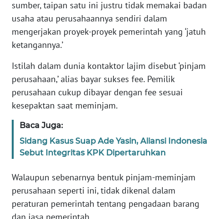
sumber, taipan satu ini justru tidak memakai badan
MEDIA
usaha atau perusahaannya sendiri dalam
SIBER
mengerjakan proyek-proyek pemerintah yang ‘jatuh
ketangannya.’
REDAKSI
Istilah dalam dunia kontaktor lajim disebut ‘pinjam
KARIR
perusahaan,’ alias bayar sukses fee. Pemilik
perusahaan cukup dibayar dengan fee sesuai
DISCLAIMER
kesepaktan saat meminjam.
Wahana
Baca Juga:
News
Regional
Sidang Kasus Suap Ade Yasin, Aliansi Indonesia
Sebut Integritas KPK Dipertaruhkan
WN
Walaupun sebenarnya bentuk pinjam-meminjam
SUMUT
perusahaan seperti ini, tidak dikenal dalam
WN
peraturan pemerintah tentang pengadaan barang
JAKARTA
dan jasa pemerintah.