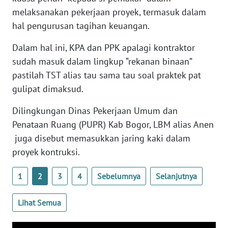
BARAT
melaksanakan pekerjaan proyek, termasuk dalam
hal pengurusan tagihan keuangan.
WN
RIAU
Dalam hal ini, KPA dan PPK apalagi kontraktor
sudah masuk dalam lingkup “rekanan binaan”
WN
pastilah TST alias tau sama tau soal praktek pat
SERAMBI
gulipat dimaksud.
WN
Dilingkungan Dinas Pekerjaan Umum dan
JAMBI
Penataan Ruang (PUPR) Kab Bogor, LBM alias Anen
juga disebut memasukkan jaring kaki dalam
WN
proyek kontruksi.
SULTRA
1
2
3
4
Sebelumnya
Selanjutnya
WN
NTB
Lihat Semua
WN