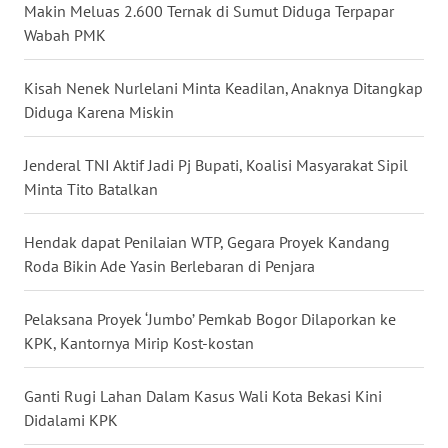
Makin Meluas 2.600 Ternak di Sumut Diduga Terpapar
Wabah PMK
WN
KALTENG
Kisah Nenek Nurlelani Minta Keadilan, Anaknya Ditangkap
Diduga Karena Miskin
WN
KALTARA
Jenderal TNI Aktif Jadi Pj Bupati, Koalisi Masyarakat Sipil
Minta Tito Batalkan
WN
KALSEL
Hendak dapat Penilaian WTP, Gegara Proyek Kandang
Roda Bikin Ade Yasin Berlebaran di Penjara
WN
KALTIM
Pelaksana Proyek ‘Jumbo’ Pemkab Bogor Dilaporkan ke
WN
KPK, Kantornya Mirip Kost-kostan
SULSEL
Ganti Rugi Lahan Dalam Kasus Wali Kota Bekasi Kini
WN
Didalami KPK
GORONTALO