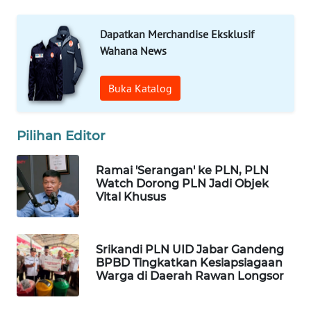
WN
Dapatkan Merchandise Eksklusif
SULUT
Wahana News
WN
Buka Katalog
MALUKU
WN
Pilihan Editor
MALUT
Ramai 'Serangan' ke PLN, PLN
WN
Watch Dorong PLN Jadi Objek
Vital Khusus
DAIRI
WN
DANAU
Srikandi PLN UID Jabar Gandeng
BPBD Tingkatkan Kesiapsiagaan
TOBA
Warga di Daerah Rawan Longsor
WN