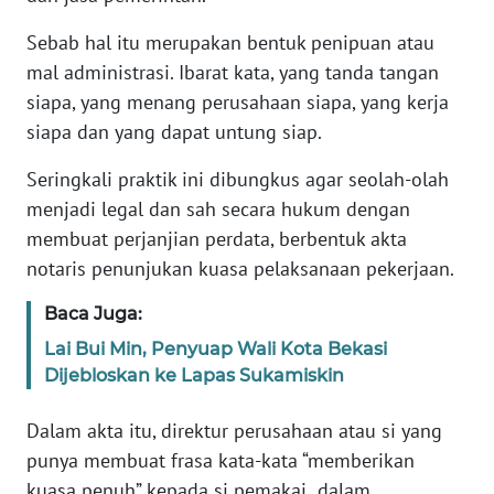
Sebab hal itu merupakan bentuk penipuan atau
WN
JABAR
mal administrasi. Ibarat kata, yang tanda tangan
siapa, yang menang perusahaan siapa, yang kerja
WN
siapa dan yang dapat untung siap.
BANTEN
Seringkali praktik ini dibungkus agar seolah-olah
menjadi legal dan sah secara hukum dengan
WN
NTT
membuat perjanjian perdata, berbentuk akta
notaris penunjukan kuasa pelaksanaan pekerjaan.
WN
KEPRI
Baca Juga:
Lai Bui Min, Penyuap Wali Kota Bekasi
WN
Dijebloskan ke Lapas Sukamiskin
PAPUA
Dalam akta itu, direktur perusahaan atau si yang
WN
punya membuat frasa kata-kata “memberikan
PAPUA
kuasa penuh” kepada si pemakai dalam