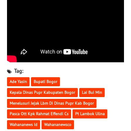
SULTENG
WN
SULBAR
WN
BABEL
WN
SUMBAR
Tag:
WN
Ade Yasin
Bupati Bogor
SUMSEL
Kepala Dinas Pupr Kabupaten Bogor
Lai Bui Min
WN
Menelusuri Jejak Lbm Di Dinas Pupr Kab Bogor
BENGKULU
Pasca Ott Kpk Rahmat Effendi Cs
Pt Lambok Ulina
WN
Wahananews Id
Wahananewsco
LAMPUNG