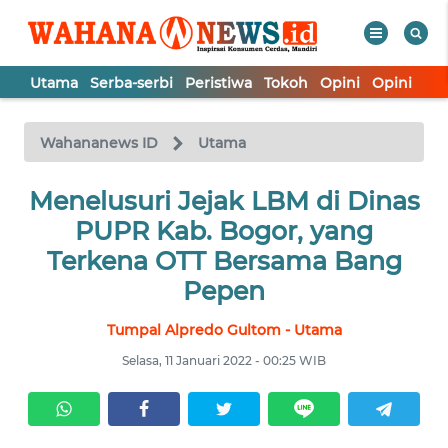
Utama
Serba-serbi
Peristiwa
Tokoh
Opini
Opini
In
WAHANA
Tutup
TV
Wahananews ID
Utama
UTAMA
Menelusuri Jejak LBM di Dinas
PUPR Kab. Bogor, yang
SERBA-
Terkena OTT Bersama Bang
SERBI
Pepen
Tumpal Alpredo Gultom - Utama
PERISTIWA
Selasa, 11 Januari 2022 - 00:25 WIB
TOKOH
OPINI