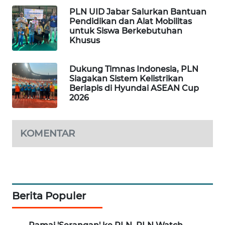
WN
PLN UID Jabar Salurkan Bantuan
Pendidikan dan Alat Mobilitas
LABUHANBATU
untuk Siswa Berkebutuhan
Khusus
WN
TAPANULI
Dukung Timnas Indonesia, PLN
TENGAH
Siagakan Sistem Kelistrikan
Berlapis di Hyundai ASEAN Cup
WN DELI
2026
SERDANG
KOMENTAR
WN
TEBING
TINGGI
WN
PAKPAK
Berita Populer
WN