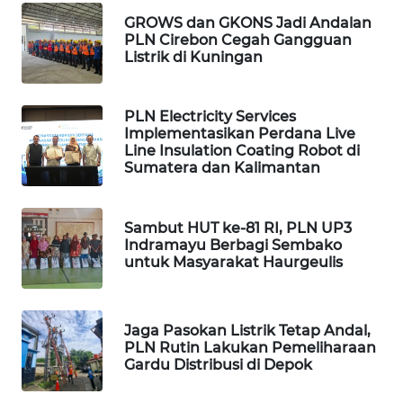
NIAS
GROWS dan GKONS Jadi Andalan
PLN Cirebon Cegah Gangguan
WN
Listrik di Kuningan
LANGKAT
PLN Electricity Services
WN
Implementasikan Perdana Live
TAPANULI
Line Insulation Coating Robot di
SELATAN
Sumatera dan Kalimantan
WN
TANJUNG
Sambut HUT ke-81 RI, PLN UP3
LESUNG
Indramayu Berbagi Sembako
untuk Masyarakat Haurgeulis
WN
KARO
Jaga Pasokan Listrik Tetap Andal,
PLN Rutin Lakukan Pemeliharaan
WN
Gardu Distribusi di Depok
SIMALUNGUN