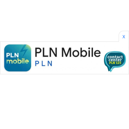
INFRASTRUKTUR
WAHANA
KONSUMEN
X
WAHANA
LISTRIK
WAHANA
TRAVEL
WAHANA
TV
WAHANANEWS
ID
WAHANANEWS
CO ID