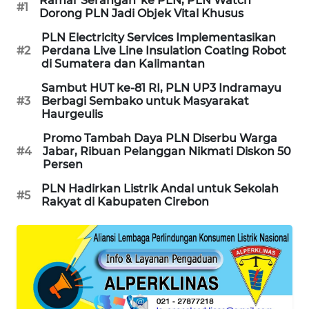
Ramai 'Serangan' ke PLN, PLN Watch
KARAWANG
#1
Dorong PLN Jadi Objek Vital Khusus
PLN Electricity Services Implementasikan
WN
#2
Perdana Live Line Insulation Coating Robot
BEKASI
di Sumatera dan Kalimantan
Sambut HUT ke-81 RI, PLN UP3 Indramayu
WN
#3
Berbagi Sembako untuk Masyarakat
BOGOR
Haurgeulis
Promo Tambah Daya PLN Diserbu Warga
WN
#4
Jabar, Ribuan Pelanggan Nikmati Diskon 50
DEPOK
Persen
PLN Hadirkan Listrik Andal untuk Sekolah
WN
#5
Rakyat di Kabupaten Cirebon
TAPANULI
UTARA
WN
SAMOSIR