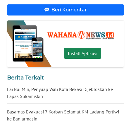
Beri Komentar
WN
JATENG
WN
NUSANTARA
Install Aplikasi
WN
JOGJA
Berita Terkait
WN
JATIM
Lai Bui Min, Penyuap Wali Kota Bekasi Dijebloskan ke
Lapas Sukamiskin
WN
BALI
Basarnas Evakuasi 7 Korban Selamat KM Ladang Pertiwi
ke Banjarmasin
WN
KALBAR