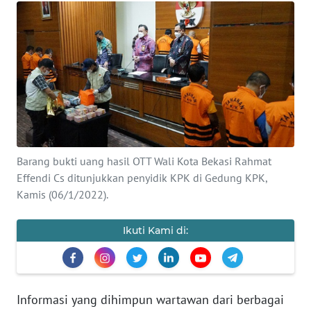
OPINI
Informasi
INDEKS
BERITA
KONTAK
Barang bukti uang hasil OTT Wali Kota Bekasi Rahmat
KAMI
Effendi Cs ditunjukkan penyidik KPK di Gedung KPK,
Kamis (06/1/2022).
INFO
IKLAN
Ikuti Kami di:
TENTANG
KAMI
Informasi yang dihimpun wartawan dari berbagai
PEDOMAN