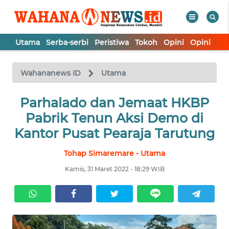
Utama
Serba-serbi
Peristiwa
Tokoh
Opini
Opini
In
WAHANA
Tutup
TV
Wahananews ID
Utama
UTAMA
Parhalado dan Jemaat HKBP
Pabrik Tenun Aksi Demo di
SERBA-
Kantor Pusat Pearaja Tarutung
SERBI
Tohap Simaremare - Utama
PERISTIWA
Kamis, 31 Maret 2022 - 18:29 WIB
TOKOH
OPINI