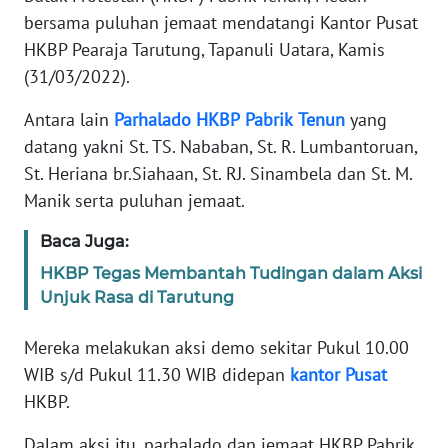
MEDIA
bersama puluhan jemaat mendatangi Kantor Pusat
SIBER
HKBP Pearaja Tarutung, Tapanuli Uatara, Kamis
(31/03/2022).
REDAKSI
Antara lain
Parhalado
HKBP
Pabrik
Tenun
yang
datang yakni St. TS. Nababan, St. R. Lumbantoruan,
KARIR
St. Heriana br.Siahaan, St. RJ. Sinambela dan St. M.
Manik serta puluhan jemaat.
DISCLAIMER
Baca Juga:
Wahana
News
HKBP Tegas Membantah Tudingan dalam Aksi
Regional
Unjuk Rasa di Tarutung
WN
Mereka melakukan aksi demo sekitar Pukul 10.00
SUMUT
WIB s/d Pukul 11.30 WIB didepan
kantor
Pusat
HKBP.
WN
JAKARTA
Dalam aksi itu, parhalado dan jemaat HKBP Pabrik