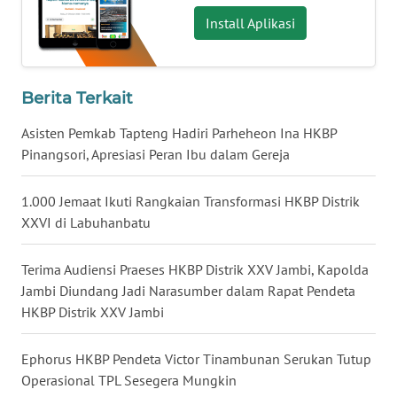
Install Aplikasi
WN
JATENG
Berita Terkait
WN
NUSANTARA
Asisten Pemkab Tapteng Hadiri Parheheon Ina HKBP
Pinangsori, Apresiasi Peran Ibu dalam Gereja
WN
JOGJA
1.000 Jemaat Ikuti Rangkaian Transformasi HKBP Distrik
XXVI di Labuhanbatu
WN
JATIM
Terima Audiensi Praeses HKBP Distrik XXV Jambi, Kapolda
Jambi Diundang Jadi Narasumber dalam Rapat Pendeta
WN
HKBP Distrik XXV Jambi
BALI
Ephorus HKBP Pendeta Victor Tinambunan Serukan Tutup
WN
Operasional TPL Sesegera Mungkin
KALBAR