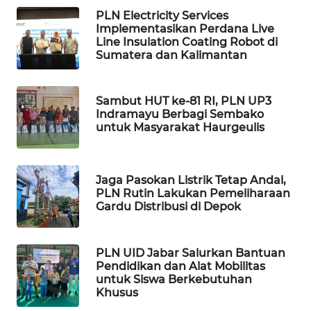
NIAS
PLN Electricity Services
Implementasikan Perdana Live
WN
Line Insulation Coating Robot di
Sumatera dan Kalimantan
LANGKAT
WN
Sambut HUT ke-81 RI, PLN UP3
TAPANULI
Indramayu Berbagi Sembako
SELATAN
untuk Masyarakat Haurgeulis
WN
TANJUNG
Jaga Pasokan Listrik Tetap Andal,
LESUNG
PLN Rutin Lakukan Pemeliharaan
Gardu Distribusi di Depok
WN
KARO
PLN UID Jabar Salurkan Bantuan
Pendidikan dan Alat Mobilitas
WN
untuk Siswa Berkebutuhan
SIMALUNGUN
Khusus