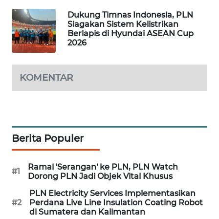
WN
Dukung Timnas Indonesia, PLN
LABUHANBATU
Siagakan Sistem Kelistrikan
Berlapis di Hyundai ASEAN Cup
2026
WN
TAPANULI
TENGAH
KOMENTAR
WN DELI
SERDANG
WN
Berita Populer
TEBING
TINGGI
Ramai 'Serangan' ke PLN, PLN Watch
#1
Dorong PLN Jadi Objek Vital Khusus
WN
PAKPAK
PLN Electricity Services Implementasikan
#2
Perdana Live Line Insulation Coating Robot
di Sumatera dan Kalimantan
WN