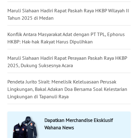
Maruli Siahaan Hadiri Rapat Paskah Raya HKBP Wilayah II
WN
Tahun 2025 di Medan
KALTENG
Konflik Antara Masyarakat Adat dengan PT TPL, Ephorus
WN
HKBP: Hak-hak Rakyat Harus Dipulihkan
KALTARA
Maruli Siahaan Hadiri Rapat Perayaan Paskah Raya HKBP
WN
2025, Dukung Suksesnya Acara
KALSEL
Pendeta Jurito Sirait: Menelisik Keleluasaan Perusak
WN
Lingkungan, Bakal Adakan Doa Bersama Soal Kelestarian
KALTIM
Lingkungan di Tapanuli Raya
WN
SULSEL
Dapatkan Merchandise Eksklusif
Wahana News
WN
GORONTALO