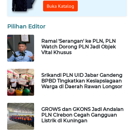
Buka Katalog
WN
SULUT
Pilihan Editor
WN
MALUKU
Ramai 'Serangan' ke PLN, PLN
Watch Dorong PLN Jadi Objek
Vital Khusus
WN
MALUT
Srikandi PLN UID Jabar Gandeng
WN
BPBD Tingkatkan Kesiapsiagaan
DAIRI
Warga di Daerah Rawan Longsor
WN
DANAU
GROWS dan GKONS Jadi Andalan
TOBA
PLN Cirebon Cegah Gangguan
Listrik di Kuningan
WN