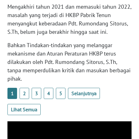
BARAT
Mengakhiri tahun 2021 dan memasuki tahun 2022,
masalah yang terjadi di HKBP Pabrik Tenun
WN
menyangkut keberadaan Pdt. Rumondang Sitorus,
RIAU
S.Th, belum juga berakhir hingga saat ini.
WN
Bahkan Tindakan-tindakan yang melanggar
SERAMBI
mekanisme dan Aturan Peraturan HKBP terus
dilakukan oleh Pdt. Rumondang Sitorus, S.Th,
WN
tanpa memperdulikan kritik dan masukan berbagai
JAMBI
pihak.
WN
1
2
3
4
5
Selanjutnya
SULTRA
Lihat Semua
WN
NTB
WN