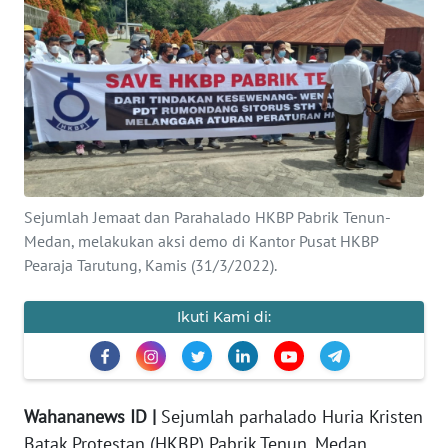
OPINI
Informasi
INDEKS
BERITA
Sejumlah Jemaat dan Parahalado HKBP Pabrik Tenun-
KONTAK
Medan, melakukan aksi demo di Kantor Pusat HKBP
KAMI
Pearaja Tarutung, Kamis (31/3/2022).
INFO
Ikuti Kami di:
IKLAN
TENTANG
KAMI
Wahananews ID |
Sejumlah parhalado Huria Kristen
Batak Protestan (HKBP) Pabrik Tenun, Medan
PEDOMAN