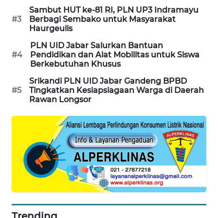
KARAWANG
Sambut HUT ke-81 RI, PLN UP3 Indramayu
#3
Berbagi Sembako untuk Masyarakat
Haurgeulis
WN
BEKASI
PLN UID Jabar Salurkan Bantuan
#4
Pendidikan dan Alat Mobilitas untuk Siswa
Berkebutuhan Khusus
WN
BOGOR
Srikandi PLN UID Jabar Gandeng BPBD
#5
Tingkatkan Kesiapsiagaan Warga di Daerah
Rawan Longsor
WN
DEPOK
WN
TAPANULI
UTARA
WN
SAMOSIR
Trending