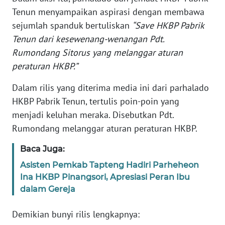
Tenun menyampaikan aspirasi dengan membawa
WN
sejumlah spanduk bertuliskan
“Save HKBP Pabrik
JABAR
Tenun dari kesewenang-wenangan Pdt.
Rumondang Sitorus yang melanggar aturan
WN
peraturan HKBP.”
BANTEN
Dalam rilis yang diterima media ini dari parhalado
WN
HKBP Pabrik Tenun, tertulis poin-poin yang
NTT
menjadi keluhan meraka. Disebutkan Pdt.
Rumondang melanggar aturan peraturan HKBP.
WN
KEPRI
Baca Juga:
Asisten Pemkab Tapteng Hadiri Parheheon
WN
Ina HKBP Pinangsori, Apresiasi Peran Ibu
PAPUA
dalam Gereja
WN
Demikian bunyi rilis lengkapnya:
PAPUA